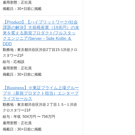
雇用形態：正社員
掲載日：
30+日
前に掲載
【Product】【ハイブリットワーク/社会
課題の解決】大規模産業（19兆円）の未
来を変える新規プロダクト/フルスタッ
クエンジニア/Server－Side Kotlin ＆
DDD
勤務地：東京都渋谷区渋谷2丁目15-1渋谷クロ
スタワー21F
給与：
応相談
雇用形態：正社員
掲載日：
30+日
前に掲載
【Business】※東証プライム上場グルー
プ※（新規プロダクト担当）エンタープ
ライズセールス
勤務地：東京都渋谷区渋谷２丁目１５−１渋谷
クロスタワー21F
給与：
年収
504万円 〜 756万円
雇用形態：正社員
掲載日：
30+日
前に掲載