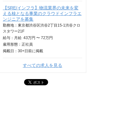
【SRE/インフラ】物流業界の未来を変
える核となる事業のクラウドインフラエ
ンジニアを募集
勤務地：東京都渋谷区渋谷2丁目15-1渋谷クロ
スタワー21F
給与：
月給
43万円 〜 72万円
雇用形態：正社員
掲載日：
30+日
前に掲載
すべての求人を見る