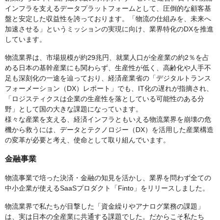
インフラを支えるデータプラットフォームとして、圧倒的な顧客基
盤と安定した収益性を誇っております。「物流の仕組みを、未来へ
加速させる」というミッションの実現に向け、業界特化のDXを推進
しています。
物流業界は、市場規模が約29兆円、就業人口が全産業の約2％を占
める日本の基幹産業にも関わらず、生産性が低く、高齢化や人手不
足も深刻化の一途を辿っており、経済産業省の「デジタルトランス
フォーメーション（DX）レポート」でも、IT化の遅れが指摘され、
「ロジスティクスは企業の生産性を落としている可能性のある分
野」として国の大きな課題になっています。
様々な産業を支える、経済インフラともいえる物流業界を崩壊の危
機から救うには、データとテクノロジー（DX）を活用した産業構造
の変革が必要と考え、使命として取り組んでいます。
金融事業
物流事業で培った決済・金融の知見を活かし、業界を問わず全ての
中小企業が使えるSaaSプロダクト「Finto」をリリースしました。
物流業界で私たちが目撃した「資金繰りやアナログ業務の課題」
は、実は日本の全産業に共通する課題でした。だからこそ私たち