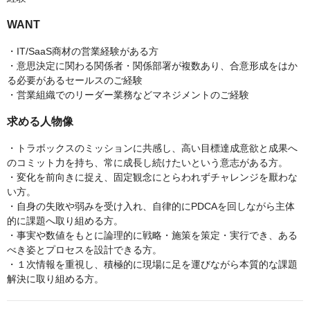
WANT
・IT/SaaS商材の営業経験がある方
・意思決定に関わる関係者・関係部署が複数あり、合意形成をはか
る必要があるセールスのご経験
・営業組織でのリーダー業務などマネジメントのご経験
求める人物像
・トラボックスのミッションに共感し、高い目標達成意欲と成果へ
のコミット力を持ち、常に成長し続けたいという意志がある方。
・変化を前向きに捉え、固定観念にとらわれずチャレンジを厭わな
い方。
・自身の失敗や弱みを受け入れ、自律的にPDCAを回しながら主体
的に課題へ取り組める方。
・事実や数値をもとに論理的に戦略・施策を策定・実行でき、ある
べき姿とプロセスを設計できる方。
・１次情報を重視し、積極的に現場に足を運びながら本質的な課題
解決に取り組める方。