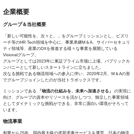
企業概要
グループ＆当社概要
「新しい可能性を、次々と。」をグループミッションとし、ビズリ
ーチ等のHR Tech領域を中心に、事業承継M＆A、サイバーセキュリ
ティ領域等、産業のDXを推進する様々な事業を展開している
Visionalグループ。
グループとしては2023年に東証プライム市場に上場、パブリックカ
ンパニーとして新しいスタートラインに立ちました。
次なる挑戦である物流領域への参入に伴い、2020年2月、M＆Aの形
でグループジョインしたのが当社トラボックスです。
ミッションである
「物流の仕組みを、未来へ加速させる」
の実現に
向け、グループの資本やリソースを活かしつつ、独立した事業領域
としてダイナミックな挑戦ができる、非常に面白い環境がそろって
います。
物流事業
創業から25年、国内最大級の求荷求車サービスを運営。日本の物流