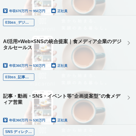
年収
670万円 〜 950万円
正社員
03bss_デジマセールス
AI活用×Web×SNSの統合提案｜食メディア企業のデジ
タルセールス
年収
360万円 〜 530万円
正社員
03bss_記事・動画・SNS・イベント等”企画提案型”の食メディア営業
記事・動画・SNS・イベント等”企画提案型”の食メデ
ィア営業
年収
360万円 〜 530万円
正社員
SNS ディレクター / コンサルタント