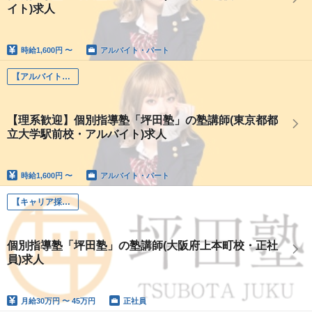
イト)求人
時給
1,600円 〜
アルバイト・パート
【アルバイト】坪田塾講師
【理系歓迎】個別指導塾「坪田塾」の塾講師(東京都都
立大学駅前校・アルバイト)求人
時給
1,600円 〜
アルバイト・パート
【キャリア採用】坪田塾講師
個別指導塾「坪田塾」の塾講師(大阪府上本町校・正社
員)求人
月給
30万円 〜 45万円
正社員