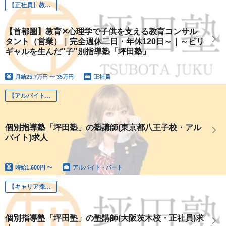
【正社員】教育コンサルタント職
【首都圏】教育✕心理学で子供を支える教育コンサル
タント（営業）｜完全週休二日・年休120日～｜～ビリ
ギャルを生んだ"子"別指導塾「坪田塾」
月給
25.7万円 〜 35万円
正社員
【アルバイト】坪田塾講師
個別指導塾「坪田塾」の塾講師(東京都八王子校・アル
バイト)求人
時給
1,600円 〜
アルバイト・パート
【キャリア採用】坪田塾講師
個別指導塾「坪田塾」の塾講師(大阪茨木校・正社員)求