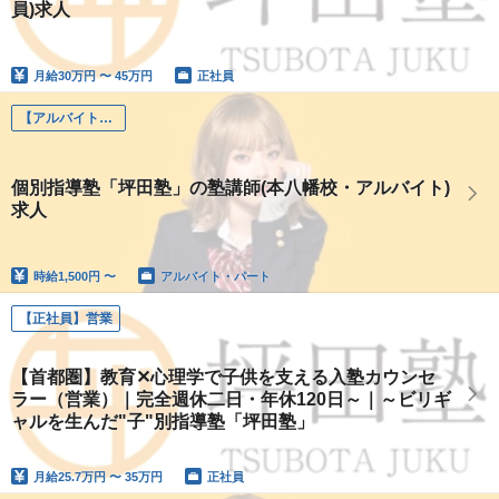
員)求人
月給
30万円 〜 45万円
正社員
【アルバイト】坪田塾講師
個別指導塾「坪田塾」の塾講師(本八幡校・アルバイト)
求人
時給
1,500円 〜
アルバイト・パート
【正社員】営業
【首都圏】教育✕心理学で子供を支える入塾カウンセ
ラー（営業）｜完全週休二日・年休120日～｜～ビリギ
ャルを生んだ"子"別指導塾「坪田塾」
月給
25.7万円 〜 35万円
正社員