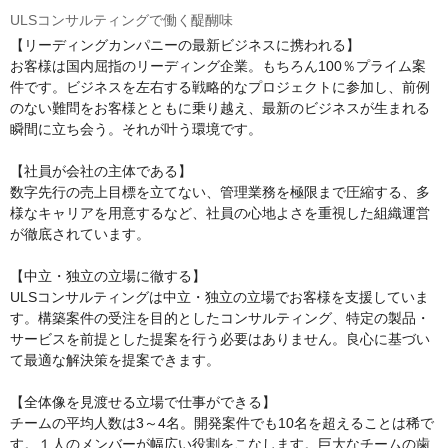
ULSコンサルティングで働く醍醐味
【リーディングカンパニーの最新ビジネスに携われる】

お客様は国内屈指のリーディング企業。もちろん100％プライム案
件です。ビジネスを左右する戦略的なプロジェクトに参加し、前例
のない難問をお客様とともに乗り越え、最新のビジネスが生まれる
瞬間に立ち会う。それが叶う環境です。

【社員が会社の主体である】

数字先行の売上目標を立てない、管理業務を極限まで圧縮する、多
様なキャリアを用意するなど、社員の心地よさを重視した組織運営
が徹底されています。

【中立・独立の立場に徹する】

ULSコンサルティングは中立・独立の立場でお客様を支援していま
す。構築案件の受注を目的としたコンサルティング、特定の製品・
サービスを前提とした提案を行う必要はありません。良心に基づい
て最適な解決策を提案できます。

【全体像を見渡せる立場で仕事ができる】

チームの平均人数は3～4名。開発案件でも10名を超えることは稀で
す。１人のメンバーが幅広い役割をこなします。巨大なチームの歯