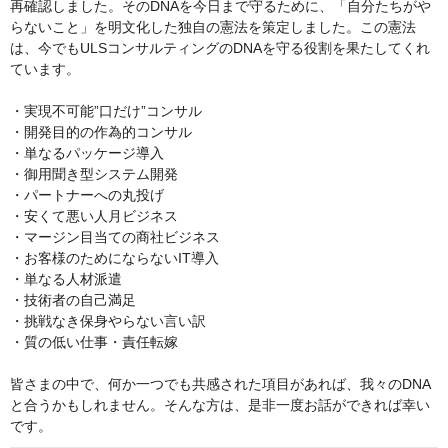
再確認しました。そのDNAを今日まで守るために、「自分たちがや
らないこと」を明文化した独自の憲法を策定しました。この憲法
は、今でもULSコンサルティングのDNAを守る役割を果たしてくれ
ています。

・実現不可能”口だけ”コンサル

・開発目的の作為的コンサル

・単なるパッケージ導入

・御用聞き型システム開発

・パートナーへの丸投げ

・安くて悪い人月ビジネス

・マージン目当ての商社ビジネス

・お客様のためにならないIT導入

・単なる人材派遣

・技術者の自己満足

・挑戦なき保身やらない言い訳

・質の低い仕事・責任転嫁

皆さまの中で、何か一つでも共感された項目があれば、我々のDNA
と合うかもしれません。そんな方は、是非一度お話ができれば幸い
です。