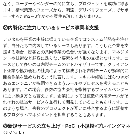
なく、ユーザーやベンダーの間に立ち、プロジェクトを成功に導き
ます。構想策定のフェーズから、調達、デリバリフェーズまでサポ
ートするため2～3年かかる案件も珍しくありません。
②内製化に注力しているサービス事業者支援
デジタルを事業の中核に据えている企業ではシステム開発を外注せ
ず、自分たちで内製しているケースもあります。こうした企業を支
援する場合、顧客との共同作業の色合いが強くなります。マネジメ
ントや技術など顧客に足りない要素を補う形の支援となります。ニ
ーズとして多いのは内製チームのアドバイザリーです。クライアン
ト企業や協力会社の社員によって構成される内製チームが効率的に
開発作業を進められるよう助言します。スキルや経験にばらつきが
あるエンジニアが協調できるようルールやプロセスを考えることも
あります。この場合、多数の協力会社を指揮するプライムベンダー
に近い動き方とも言えます。企業によっては複数の内製チームがそ
れぞれの担当サービスを並行して開発していることもあります。こ
のような場合、複数のプロジェクトが互いに整合するように調整す
るプログラムマネジメントを担当することもあります。
③新規サービスの立ち上げ・PoC（小規模×プレイングマネ
ジメント）