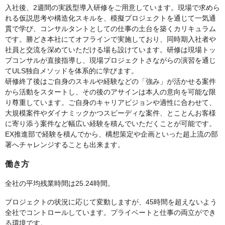
入社後、2週間の実践型導入研修をご用意しています。現場で求めら
れる仮説思考や構造化スキルを、模擬プロジェクトを通じて一気通
貫で学び、コンサルタントとしての仕事の土台を築くカリキュラム
です。勝どき本社にてオフラインで実施しており、同時期入社者や
社員と交流を深めていただける場も設けています。研修は現場トッ
プコンサルが直接指導し、現場プロジェクトさながらの演習を通じ
てULS独自メソッドを体系的に学びます。
研修終了後はご自身のスキルや経験などの「強み」が活かせる案件
から活動をスタートし、その後のアサインは本人の意向を可能な限
り尊重しています。ご自身のキャリアビジョンや適性に合わせて、
大規模案件やダイナミックかつスピーディな案件、とことんお客様
に寄り添う案件など幅広い経験を積んでいただくことが可能です。
EX推進部で経験を積んでから、構想策定や企画といった超上流の部
署へチャレンジすることも出来ます。
働き方
全社の平均残業時間は25.24時間。
プロジェクトの状況に応じて変動しますが、45時間を超えないよう
全社でコントロールしています。プライベートと仕事の両立ができ
る環境です。