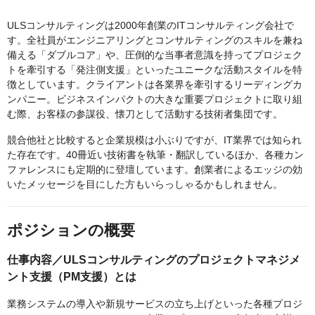
ULSコンサルティングは2000年創業のITコンサルティング会社で
す。全社員がエンジニアリングとコンサルティングのスキルを兼ね
備える「ダブルコア」や、圧倒的な当事者意識を持ってプロジェク
トを牽引する「発注側支援」といったユニークな活動スタイルを特
徴としています。クライアントは各業界を牽引するリーディングカ
ンパニー。ビジネスインパクトの大きな重要プロジェクトに取り組
む際、お客様の参謀役、懐刀として活動する技術者集団です。
競合他社と比較すると企業規模は小ぶりですが、IT業界では知られ
た存在です。40冊近い技術書を執筆・翻訳しているほか、各種カン
ファレンスにも定期的に登壇しています。創業者によるエッジの効
いたメッセージを目にした方もいらっしゃるかもしれません。
ポジションの概要
仕事内容／ULSコンサルティングのプロジェクトマネジメ
ント支援（PM支援）とは
業務システムの導入や新規サービスの立ち上げといった各種プロジ