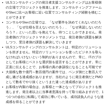
ULSコンサルティングの発注者支援コンサルティングはお客様側
の立場でプロジェクトを推進します。コンサルティングファーム
やSIerに比べお客様に近い位置でコンサルティング経験を積むこ
とができます
コンサルやSIerの立場では、「なぜ要件を決めてくれないのだろ
う」、「なぜ仕様を言えないのだろう」、「なぜ承認しないのだ
ろう？」といった思いを抱えても、待つことしかできません。発
注者側のプロジェクトマネジメントでは、発注者側の課題を解決
しつつ、受注者側の課題も解決していきます
ULSコンサルティングのコンサルタントは、特定のソリューショ
ンを担ぎません。特定のソリューションを使ったビジネスを取ら
なければいけないという制約がありませんので、常に、ITのプロ
としてお客様にベストな選択肢を提言することができます。常に
正直に伝えることで、お客様の真の参謀役になることも可能です
大規模な数十億円～数百億円の案件では、ベンダ側だと数百人で
成し遂げる達成感がありますが、当社のように発注者側だとPMO
として数名でやり抜くというまた違った達成感があります
お客様が内製の場合は、お客様と一体となってプロジェクトを推
進します。発注者以上に当事者意識を持って取り組みますので、1
つ1つの会社に転職して成功に導いている、成功請負人のような達
成感を得ることができます