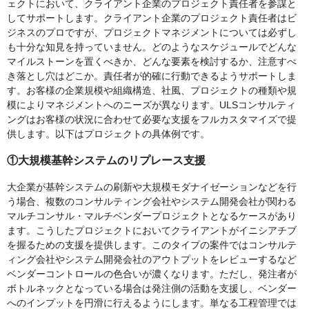
ェクトにおいて、クライアント企業のプロジェクト責任者を参謀と
してサポートします。クライアント企業のプロジェクト責任者はビ
ジネスのプロですが、プロジェクトマネジメントについては必ずし
も十分な知見を持っていません。どのようなスケジュールでどんな
マイルストーンを置くべきか、どんな要素を検討するか、注意すべ
き落とし穴はどこか。責任者が的確に行動できるようサポートしま
す。お客様の企業規模や組織構造、社風、プロジェクトの種類や規
模によりマネジメントへのニーズが異なります。ULSコンサルティ
ングはお客様の状況に合わせて必要な支援をフルカスタマイズで提
供します。以下はプロジェクトの具体例です。
①大規模基幹システムのリプレース支援
大企業が基幹システムの刷新や大規模モダナイゼーションなどを行
う場合、複数のコンサルティング会社やシステム開発会社が関わる
マルチコンサル・マルチベンダープロジェクトとなるケースがあり
ます。こうしたプロジェクトにおいてクライアントがイニシアチブ
を握るための支援を提供します。このタイプの案件ではコンサルテ
ィング会社やシステム開発会社のアウトプットをレビューするなど
ベンダーコントロールの色合いが濃くなります。ただし、発注者が
ボトルネックとなっている場合は発注側の活動を支援し、ベンダー
へのインプットを円滑に行えるようにします。単なる工程管理では