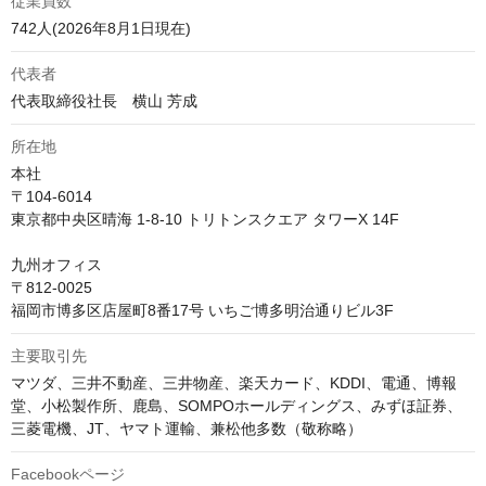
従業員数
742人(2026年8月1日現在)
代表者
代表取締役社長　横山 芳成
所在地
本社

〒104-6014

東京都中央区晴海 1-8-10 トリトンスクエア タワーX 14F

九州オフィス

〒812-0025

福岡市博多区店屋町8番17号 いちご博多明治通りビル3F
主要取引先
マツダ、三井不動産、三井物産、楽天カード、KDDI、電通、博報
堂、小松製作所、鹿島、SOMPOホールディングス、みずほ証券、
三菱電機、JT、ヤマト運輸、兼松他多数（敬称略）
Facebookページ