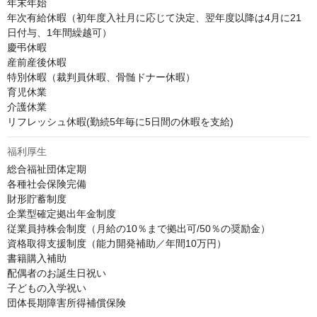
年末年始

年次有給休暇（初年度入社月に応じて決定、翌年度以降は4月に21
日付与、1年間繰越可）

慶弔休暇

産前産後休暇

特別休暇（裁判員休暇、骨髄ドナー休暇）

育児休業

介護休業

リフレッシュ休暇(勤続5年毎に5日間の休暇を支給)
福利厚生
総合福祉団体定期

各種社会保険完備

財形貯蓄制度

企業型確定拠出年金制度

従業員持株会制度（月給の10％まで拠出可/50％の奨励金）

資格取得支援制度（能力開発補助／年間10万円）

書籍購入補助

配偶者のお誕生日祝い

子どもの入学祝い

団体長期障害所得補償保険