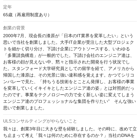
定年
65歳（再雇用制度あり）
創業の背景
2000年7月、現会長の漆原が「日本のIT業界を変革したい」という
思いで当社を創業しました。大手IT企業が受注した大型プロジェク
トを細かく切り分け、下請け企業にアウトソースする、いわゆる
「多重請負構造」が一般的でした。下請け会社のエンジニア達は、
お客様の顔が見えない中、黙々と指示された開発を行う状況でし
た。スタンフォード大学研究員としての留学を経て、アメリカから
帰国した漆原は、その光景に強い違和感を覚えます。かつてシリコ
ンバレーで見た、「持ちうる技術をとことん発揮し、お客様の事業
を変革していくイキイキとしたエンジニア達の姿」とは対照的だっ
たのです。事業をテクノロジーの力で全く新しい姿に変えてしまう
エンジニア達のプロフェッショナルな集団を作りたい”　そんな強い
思いで創業しました。
ULSコンサルティングがやらないこと
我々は、創業3年目に大きな壁を経験しました。その時に、改めて立
ち止まって考え「我々は何のために存在するのか？」当社のDNAを