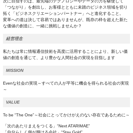
次に目指すのは、最先端のテクノロジーやデータの力を駆使して
「つながり」を創出し、お客様とともに未踏のビジネス領域を切り
拓く「ビジネスクリエーションパートナー」へと進化すること。
変革への道は決して容易ではありませんが、既存の枠を超えた新た
な価値の創造に、一緒に挑戦しませんか？
経営理念
私たちは常に情報通信技術を高度に活用することにより、新しい価
値の創造を通じて、より豊かな人間社会の実現を目指します
MISSION
Evenな社会の実現～すべての人が平等に機会を得られる社会の実現
～
VALUE
To be “The One”～社会にとってかけがえのない存在であるために～
「次のあたりまえをつくる」“Next ATARIMAE”
「自分らしく個が輝ける会社」“Stay Gold”