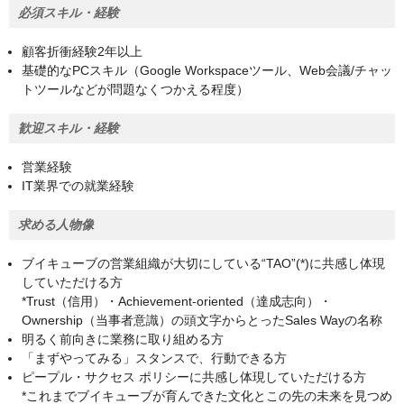
必須スキル・経験
顧客折衝経験2年以上
基礎的なPCスキル（Google Workspaceツール、Web会議/チャッ
トツールなどが問題なくつかえる程度）
歓迎スキル・経験
営業経験
IT業界での就業経験
求める人物像
ブイキューブの営業組織が大切にしている“TAO”(*)に共感し体現
していただける方
*Trust（信用）・Achievement-oriented（達成志向）・
Ownership（当事者意識）の頭文字からとったSales Wayの名称
明るく前向きに業務に取り組める方
「まずやってみる」スタンスで、行動できる方
ピープル・サクセス ポリシーに共感し体現していただける方
*これまでブイキューブが育んできた文化とこの先の未来を見つめ