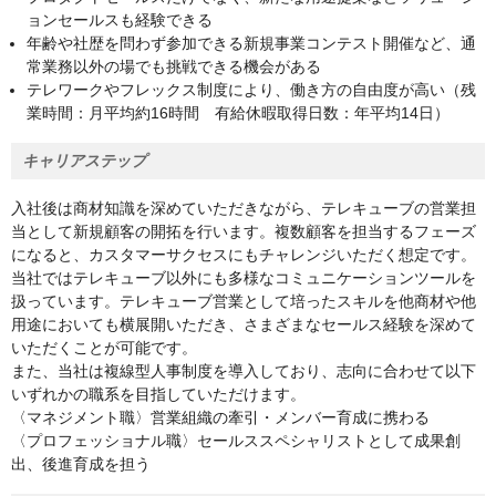
ョンセールスも経験できる
年齢や社歴を問わず参加できる新規事業コンテスト開催など、通
常業務以外の場でも挑戦できる機会がある
テレワークやフレックス制度により、働き方の自由度が高い（残
業時間：月平均約16時間 有給休暇取得日数：年平均14日）
キャリアステップ
入社後は商材知識を深めていただきながら、テレキューブの営業担
当として新規顧客の開拓を行います。複数顧客を担当するフェーズ
になると、カスタマーサクセスにもチャレンジいただく想定です。
当社ではテレキューブ以外にも多様なコミュニケーションツールを
扱っています。テレキューブ営業として培ったスキルを他商材や他
用途においても横展開いただき、さまざまなセールス経験を深めて
いただくことが可能です。
また、当社は複線型人事制度を導入しており、志向に合わせて以下
いずれかの職系を目指していただけます。
〈マネジメント職〉営業組織の牽引・メンバー育成に携わる
〈プロフェッショナル職〉セールススペシャリストとして成果創
出、後進育成を担う