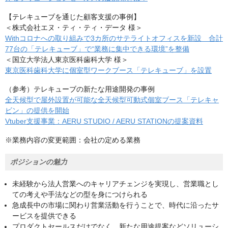
【テレキューブを通じた顧客支援の事例】
＜株式会社エヌ・ティ・ティ・データ 様＞
Withコロナへの取り組みで3カ所のサテライトオフィスを新設 合計
77台の「テレキューブ」で“業務に集中できる環境”を整備
＜国立大学法人東京医科歯科大学 様＞
東京医科歯科大学に個室型ワークブース「テレキューブ」を設置
（参考）テレキューブの新たな用途開発の事例
全天候型で屋外設置が可能な全天候型可動式個室ブース「テレキャ
ビン」の提供を開始
Vtuber支援事業：AERU STUDIO / AERU STATIONの提案資料
※業務内容の変更範囲：会社の定める業務
ポジションの魅力
未経験から法人営業へのキャリアチェンジを実現し、営業職とし
ての考えや手法などの型を身につけられる
急成長中の市場に関わり営業活動を行うことで、時代に沿ったサ
ービスを提供できる
プロダクトセールスだけでなく、新たな用途提案などソリューシ