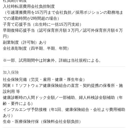
社員紹介制度

入社時転居費用会社負担制度

（引越運搬費用を15万円まで会社負担／採用ポジションの勤務地ま
での通勤時間が2時間超の場合）

子育て応援手当（出生時に一括15万円支給）

早期復帰応援手当（認可保育所月額３万円／認可外保育所月額６万
円）

副業制度（許可制）あり

全社表彰制度（四半期、半期、年間）

※一部、試用期間中は対象外。詳細は当社規程による。
加入保険
社会保険完備（労災・雇用・健康・厚生年金）

関東ＩＴソフトウェア健康保険組合の直営・契約提携の保養所・施
設利用 等

健康診断時の人間ドック全額／一部補助、婦人科検診全額補助（年
齢・要件による）

インフルエンザ予防接種（年1回、健康保険組合・会社より費用補助
あり）

生命・医療保険付保（保険料会社全額負担）