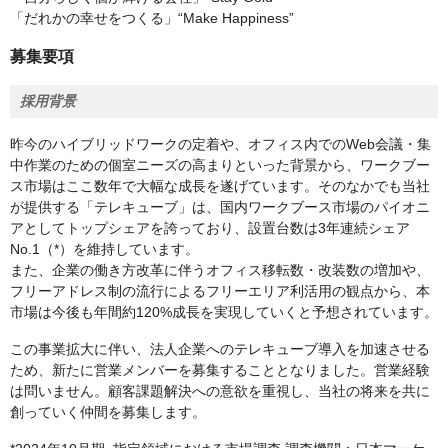
「だれかの幸せをつくる」“Make Happiness”
募集要項
採用背景
昨今のハイブリッドワークの定着や、オフィス内でのWeb会議・集
中作業のための個室ニーズの高まりといった背景から、ワークブー
ス市場はここ数年で大幅な成長を遂げています。そのなかでも当社
が提供する「テレキューブ」は、国内ワークブース市場のパイオニ
アとしてトップシェアを誇っており、設置台数は3年連続シェア
No.1（*）を維持しています。
また、企業の働き方改革に伴うオフィス移転数・改装数の増加や、
フリーアドレス制の流行によるフリーエリア利活用の観点から、本
市場は今後も年間約120%成長を実現していくと予想されています。
この事業拡大に伴い、法人企業へのテレキューブ導入を加速させる
ため、新たに営業メンバーを募集することとなりました。営業経験
は問いません。顧客課題解決への意欲を重視し、当社の将来を共に
創っていく仲間を募集します。