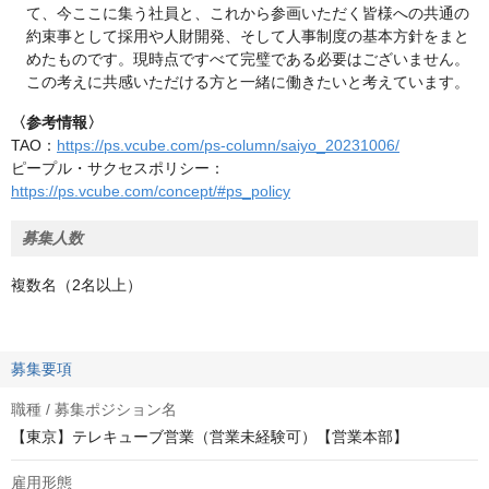
て、今ここに集う社員と、これから参画いただく皆様への共通の
約束事として採用や人財開発、そして人事制度の基本方針をまと
めたものです。現時点ですべて完璧である必要はございません。
この考えに共感いただける方と一緒に働きたいと考えています。
〈参考情報〉
TAO：
https://ps.vcube.com/ps-column/saiyo_20231006/
ピープル・サクセスポリシー：
https://ps.vcube.com/concept/#ps_policy
募集人数
複数名（2名以上）
募集要項
職種 / 募集ポジション名
【東京】テレキューブ営業（営業未経験可）【営業本部】
雇用形態