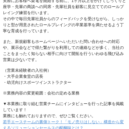
実際にお客様へ架電を開始する前に、1ヶ月以上をかけてじっくりと
座学・先輩の商談への同席・先輩社員を顧客に見立ててのロールプ
レイング練習を行います。
その中で毎日先輩社員からのフィードバックを受けながら、しっか
りと型が用意されたロールプレイングの卒業基準を満たせるよう丁
寧な育成を行っています。
また、新規顧客もホームページへいただいた問い合わせへの対応
や、展示会などで得た繋がりを利用しての連絡などが多く、当社の
ことをまったく知らない相手に向けて開拓を行ういわゆる飛び込み
営業は少ないです。
（営業未経験者の入社例）
・大手企業食堂の店長
・幼児向けスポーツインストラクター
※業務内容の変更範囲：会社の定める業務
▼本業務に取り組む営業チームにインタビューを行った記事を掲載
しています！
業務にも触れておりますので、ぜひご覧ください。
若手エースチームの裏側トーク！「モノ売りはしない」構造から変
えるソリューションセールスの醍醐味とは？