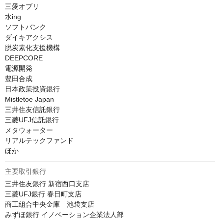
三愛オブリ

水ing

ソフトバンク

ダイキアクシス

脱炭素化支援機構

DEEPCORE

電源開発

豊田合成

日本政策投資銀行

Mistletoe Japan

三井住友信託銀行

三菱UFJ信託銀行

メタウォーター

リアルテックファンド

ほか
主要取引銀行
三井住友銀行 新宿西口支店

三菱UFJ銀行 春日町支店

商工組合中央金庫　池袋支店

みずほ銀行 イノベーション企業法人部
