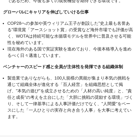
であるため、今後も多くの成長機会を期待できる環境です。
グローバルにキャリアを伸ばしていける仕事
COP28への参加や英ウィリアム王子が創設した"史上最も名誉あ
る"環境賞「アースショット賞」の受賞など海外市場でも評価が高
く、WOTAは持続可能な水循環モデルを世界中に普及させる可能
性を秘めています。
現在海外のある国で実証実験を進めており、今後本格導入を進め
るべく日々邁進しています。
ベンチャーのスピード感と全員が主体性を発揮できる組織体制
製造業でありながらも、100人規模の異能が集まり本気の挑戦を
通じて組織全体が進化する「百人経営」を組織思想として掲
げ、"本気の遊び"を成立させるための「人材の高い純度」と、"責
任と成長"の考えを土台にした「大胆に挑戦の奨励する環境」づく
り、そして一律基準による人事評価だけでなく、"人間愛"をベー
スにした「一人ひとりの実存と向き合う人事」を大事に考えてい
ます。