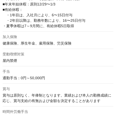
■年末年始休暇：原則12/29〜1/3

■有給休暇：

　・1年目は、入社月により、6〜15日付与

　・2年目以降は、勤務年数により、16〜25日付与

・夏季休暇は7～9月間に、有給休暇5日取得
加入保険
健康保険、厚生年金、雇用保険、労災保険
受動喫煙対策
屋内禁煙
手当
通勤手当：0円～50,000円
賞与
賞与は原則なく、年俸制となります。業績および本人の勤務成績に
応じ、賞与支給の有無および金額を決定することがあります
時間外労働手当