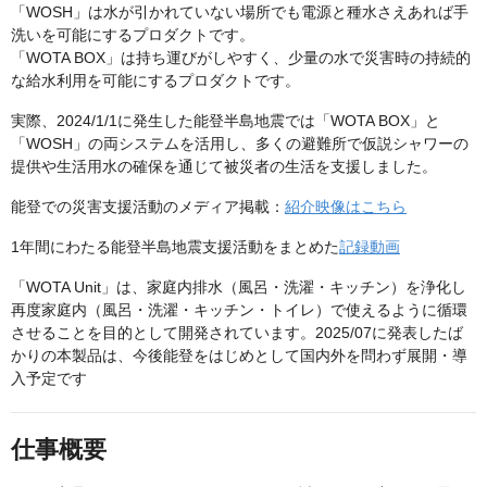
「WOSH」は水が引かれていない場所でも電源と種水さえあれば手
洗いを可能にするプロダクトです。
「WOTA BOX」は持ち運びがしやすく、少量の水で災害時の持続的
な給水利用を可能にするプロダクトです。
実際、2024/1/1に発生した能登半島地震では「WOTA BOX」と
「WOSH」の両システムを活用し、多くの避難所で仮説シャワーの
提供や生活用水の確保を通じて被災者の生活を支援しました。
能登での災害支援活動のメディア掲載：
紹介映像はこちら
1年間にわたる能登半島地震支援活動をまとめた
記録動画
「WOTA Unit」は、家庭内排水（風呂・洗濯・キッチン）を浄化し
再度家庭内（風呂・洗濯・キッチン・トイレ）で使えるように循環
させることを目的として開発されています。2025/07に発表したば
かりの本製品は、今後能登をはじめとして国内外を問わず展開・導
入予定です
仕事概要