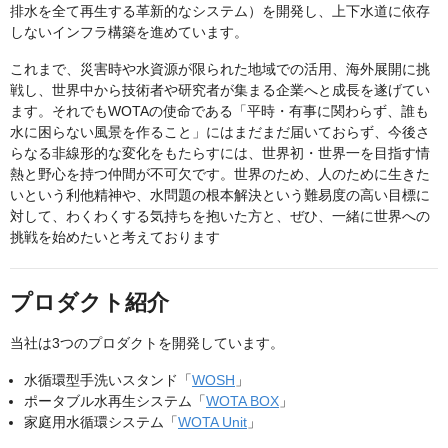
排水を全て再生する革新的なシステム）を開発し、上下水道に依存
しないインフラ構築を進めています。
これまで、災害時や水資源が限られた地域での活用、海外展開に挑
戦し、世界中から技術者や研究者が集まる企業へと成長を遂げてい
ます。それでもWOTAの使命である「平時・有事に関わらず、誰も
水に困らない風景を作ること」にはまだまだ届いておらず、今後さ
らなる非線形的な変化をもたらすには、世界初・世界一を目指す情
熱と野心を持つ仲間が不可欠です。世界のため、人のために生きた
いという利他精神や、水問題の根本解決という難易度の高い目標に
対して、わくわくする気持ちを抱いた方と、ぜひ、一緒に世界への
挑戦を始めたいと考えております
プロダクト紹介
当社は3つのプロダクトを開発しています。
水循環型手洗いスタンド「
WOSH
」
ポータブル水再生システム「
WOTA BOX
」
家庭用水循環システム「
WOTA Unit
」