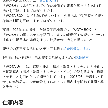
家庭用水循環システム「
WOTA Unit
」
「WOSH」は水が引かれていない場所でも電源と種水さえあれば手
洗いを可能にするプロダクトです。
「WOTA BOX」は持ち運びがしやすく、少量の水で災害時の持続的
な給水利用を可能にするプロダクトです。
実際、2024/1/1に発生した能登半島地震では「WOTA BOX」と
「WOSH」の両システムを活用し、多くの避難所で仮説シャワーの
提供や生活用水の確保を通じて被災者の生活を支援しました。
能登での災害支援活動のメディア掲載：
紹介映像はこちら
1年間にわたる能登半島地震支援活動をまとめた
記録動画
「WOTA Unit」は、家庭内排水（風呂・洗濯・キッチン）を浄化し
再度家庭内（風呂・洗濯・キッチン・トイレ）で使えるように循環
させることを目的として開発されています。2025/07に発表したば
かりの本製品は、今後能登をはじめとして国内外を問わず展開・導
入予定です。
仕事内容