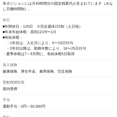
本ポジションには月40時間分の固定残業代が含まれています（みな
し労働時間制）。
休日
■年間休日：120日　※完全週休2日制（土日祝）

■年末年始休暇：原則12/29〜1/3

■有給休暇：

　・1年目は、入社月により、6〜15日付与

　・2年目以降は、勤務年数により、16〜25日付与

・夏季休暇は7～9月間に、有給休暇5日取得
加入保険
健康保険、厚生年金、雇用保険、労災保険
受動喫煙対策
屋内禁煙
手当
通勤手当：0円～50,000円