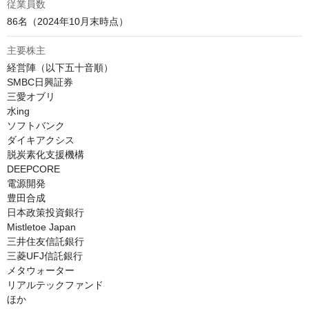
従業員数
86名（2024年10月末時点）
主要株主
経営陣（以下五十音順）

SMBC日興証券

三愛オブリ

水ing

ソフトバンク

ダイキアクシス

脱炭素化支援機構

DEEPCORE

電源開発

豊田合成

日本政策投資銀行

Mistletoe Japan

三井住友信託銀行

三菱UFJ信託銀行

メタウォーター

リアルテックファンド

ほか