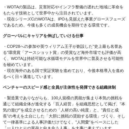
・WOTAの製品は、災害対応やインフラ整備の遅れた地域に革命を
もたらす技術として世界中から注目されています。
・現在シリーズCのWOTAは、IPOも見据えた事業グロースフェーズ
であるため、今後も多くの成長機会を期待できる環境です。
グローバルにキャリアを伸ばしていける仕事
・COP28への参加や英ウィリアム王子が創設した"史上最も名誉あ
る"環境賞「アースショット賞」の受賞など海外市場でも評価が高
く、WOTAは持続可能な水循環モデルを世界中に普及させる可能性
を秘めています。
・現在海外のある国で実証実験を進めており、今後本格導入を進め
るべく日々邁進しています。
ベンチャーのスピード感と全員が主体性を発揮できる組織体制
・製造業でありながらも、100人規模の異能が集まり本気の挑戦を
通じて組織全体が進化する「百人経営」を組織思想として掲げ、"本
気の遊び"を成立させるための「人材の高い純度」と、"責任と成
長"の考えを土台にした「大胆に挑戦の奨励する環境」づくり、そし
て一律基準による人事評価だけでなく、"人間愛"をベースにした
「一人ひとりの実存と向き合う人事」を大事に考えています。