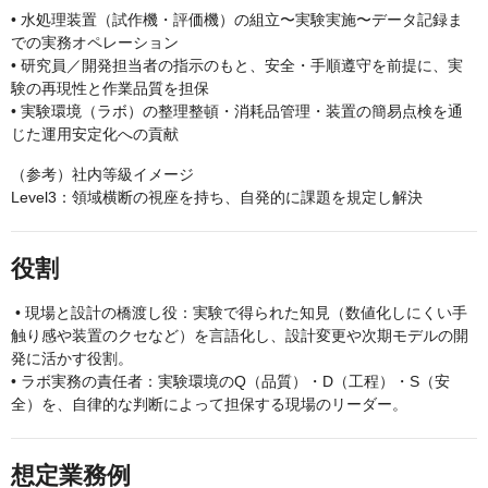
• 水処理装置（試作機・評価機）の組立〜実験実施〜データ記録ま
での実務オペレーション
• 研究員／開発担当者の指示のもと、安全・手順遵守を前提に、実
験の再現性と作業品質を担保
• 実験環境（ラボ）の整理整頓・消耗品管理・装置の簡易点検を通
じた運用安定化への貢献
（参考）社内等級イメージ
Level3：領域横断の視座を持ち、自発的に課題を規定し解決
役割
• 現場と設計の橋渡し役：実験で得られた知見（数値化しにくい手
触り感や装置のクセなど）を言語化し、設計変更や次期モデルの開
発に活かす役割。
• ラボ実務の責任者：実験環境のQ（品質）・D（工程）・S（安
全）を、自律的な判断によって担保する現場のリーダー。
想定業務例