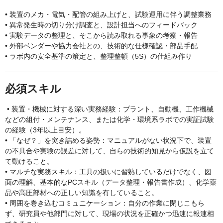
• 装置のメカ・電気・配管の組み上げと、試験運用に伴う調整業務
• 異常発生時の切り分け調査と、設計担当へのフィードバック
• 実験データの整理と、そこから読み取れる事象の考察・報告
• 外部ベンダーや協力会社との、技術的な仕様確認・部品手配
• ラボ内の安全基準の策定と、整理整頓（5S）の仕組み作り
必須スキル
• 装置・機械に対する深い実務経験：プラント、自動機、工作機械
などの組付・メンテナンス、または化学・環境系ラボでの実証試験
の経験（3年以上目安）。
• 「なぜ？」を突き詰める姿勢：マニュアルがない状況下で、装置
の不具合や実験の誤差に対して、自らの技術的知見から仮説を立て
て動けること。
• マルチな実務スキル：工具の扱いに習熟しているだけでなく、図
面の理解、基本的なPCスキル（データ整理・報告書作成）、化学薬
品や高圧部材への正しい知識を有していること。
• 周囲を巻き込むコミュニケーション：自分の作業に閉じこもら
ず、研究員や他部門に対して、現場の状況を正確かつ迅速に報連相