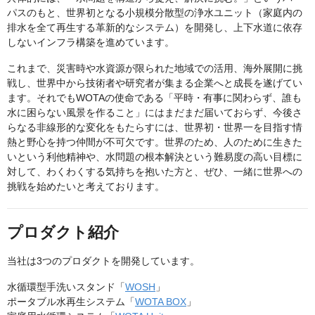
パスのもと、世界初となる小規模分散型の浄水ユニット（家庭内の
排水を全て再生する革新的なシステム）を開発し、上下水道に依存
しないインフラ構築を進めています。
これまで、災害時や水資源が限られた地域での活用、海外展開に挑
戦し、世界中から技術者や研究者が集まる企業へと成長を遂げてい
ます。それでもWOTAの使命である「平時・有事に関わらず、誰も
水に困らない風景を作ること」にはまだまだ届いておらず、今後さ
らなる非線形的な変化をもたらすには、世界初・世界一を目指す情
熱と野心を持つ仲間が不可欠です。世界のため、人のために生きた
いという利他精神や、水問題の根本解決という難易度の高い目標に
対して、わくわくする気持ちを抱いた方と、ぜひ、一緒に世界への
挑戦を始めたいと考えております。
プロダクト紹介
当社は3つのプロダクトを開発しています。
水循環型手洗いスタンド「
WOSH
」
ポータブル水再生システム「
WOTA BOX
」