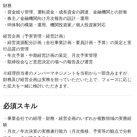
財務
・資金繰り管理、運転資金・成長資金の調達、金融機関との折衝
・株主／金融機関向け月次報告の設計・運用
・IR体制の構築・運用、機関投資家／個人投資家対応
経営企画（予実管理・経営計画）
・経営資源配分計画（全社事業計画・要員計画・予算）の策定と実
行品質の管理
・年次予算・中期経営計画の策定、月次予実管理
・取締役会など意思決定の場への報告及び運営
※経理担当者のメンバーマネジメントを当初から一部含みますが、
財務及び経営企画は実務を担っていただいた上で、フェーズに応じ
た拡大を一緒に検討いただきます。
必須スキル
・事業会社での経理・財務・経営企画のいずれか複数領域の実務経
験
・月次／年次決算の実務遂行能力（月次推移、予実等の観点で分析