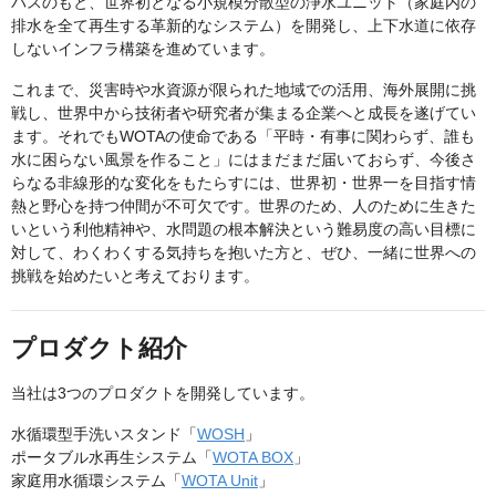
パスのもと、世界初となる小規模分散型の浄水ユニット（家庭内の
排水を全て再生する革新的なシステム）を開発し、上下水道に依存
しないインフラ構築を進めています。
これまで、災害時や水資源が限られた地域での活用、海外展開に挑
戦し、世界中から技術者や研究者が集まる企業へと成長を遂げてい
ます。それでもWOTAの使命である「平時・有事に関わらず、誰も
水に困らない風景を作ること」にはまだまだ届いておらず、今後さ
らなる非線形的な変化をもたらすには、世界初・世界一を目指す情
熱と野心を持つ仲間が不可欠です。世界のため、人のために生きた
いという利他精神や、水問題の根本解決という難易度の高い目標に
対して、わくわくする気持ちを抱いた方と、ぜひ、一緒に世界への
挑戦を始めたいと考えております。
プロダクト紹介
当社は3つのプロダクトを開発しています。
水循環型手洗いスタンド「
WOSH
」
ポータブル水再生システム「
WOTA BOX
」
家庭用水循環システム「
WOTA Unit
」