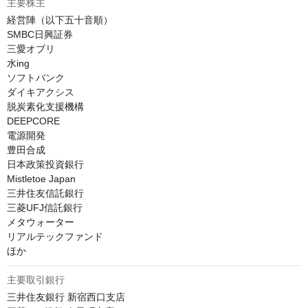
主要株主
経営陣（以下五十音順）

SMBC日興証券

三愛オブリ

水ing

ソフトバンク

ダイキアクシス

脱炭素化支援機構

DEEPCORE

電源開発

豊田合成

日本政策投資銀行

Mistletoe Japan

三井住友信託銀行

三菱UFJ信託銀行

メタウォーター

リアルテックファンド

ほか
主要取引銀行
三井住友銀行 新宿西口支店
