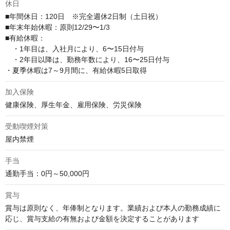
休日
■年間休日：120日　※完全週休2日制（土日祝）

■年末年始休暇：原則12/29〜1/3

■有給休暇：

　・1年目は、入社月により、6〜15日付与

　・2年目以降は、勤務年数により、16〜25日付与

・夏季休暇は7～9月間に、有給休暇5日取得
加入保険
健康保険、厚生年金、雇用保険、労災保険
受動喫煙対策
屋内禁煙
手当
通勤手当：0円～50,000円
賞与
賞与は原則なく、年俸制となります。業績および本人の勤務成績に
応じ、賞与支給の有無および金額を決定することがあります