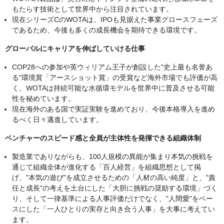
もたらす技術として世界中から注目されています。
現在シリーズCのWOTAは、IPOも見据えた事業グロースフェーズ
であるため、今後も多くの成長機会を期待できる環境です。
グローバルにキャリアを伸ばしていける仕事
COP28への参加や英ウィリアム王子が創設した"史上最も名誉あ
る"環境賞「アースショット賞」の受賞など海外市場でも評価が高
く、WOTAは持続可能な水循環モデルを世界中に普及させる可能
性を秘めています。
現在海外のある国で実証実験を進めており、今後本格導入を進め
るべく日々邁進しています。
ベンチャーのスピード感と全員が主体性を発揮できる組織体制
製造業でありながらも、100人規模の異能が集まり本気の挑戦を
通じて組織全体が進化する「百人経営」を組織思想として掲
げ、"本気の遊び"を成立させるための「人材の高い純度」と、"責
任と成長"の考えを土台にした「大胆に挑戦の奨励する環境」づく
り、そして一律基準による人事評価だけでなく、"人間愛"をベー
スにした「一人ひとりの実存と向き合う人事」を大事に考えてい
ます。