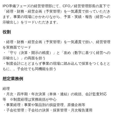
IPO準備フェーズの経営管理部にて、CFO／経営管理部長の直下で
「経理・財務・経営企画（予実管理）を一気通貫で担っていただき
ます。事業の現場にかかわりながら、予算・実績・報告（経営への
示唆出し）をリードいただきます。
役割
・経理・財務・経営企画（予実管理）を一気通貫で担い、経営管理
を実務面でリード
・「守り（決算・開示の精度）」と「攻め（数字に基づく経営への
示唆出し）」の両面を担う
・制度会計にとどまらず事業の現場に踏み込んで採算をつくるとと
もに、。子会社でも同機能を担う
想定業務例
経理
・月次・四半期・年次決算（単体・連結）の統括、会計監査対応
等 ※制度経理は実務統括が中心
・事業経理：事業や製品別の損益管理、原価企画等
・子会社管理：子会社の決算・採算管理・月次報告運用