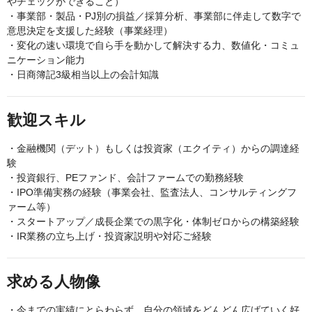
やチェックができること）
・事業部・製品・PJ別の損益／採算分析、事業部に伴走して数字で
意思決定を支援した経験（事業経理）
・変化の速い環境で自ら手を動かして解決する力、数値化・コミュ
ニケーション能力
・日商簿記3級相当以上の会計知識
歓迎スキル
・金融機関（デット）もしくは投資家（エクイティ）からの調達経
験
・投資銀行、PEファンド、会計ファームでの勤務経験
・IPO準備実務の経験（事業会社、監査法人、コンサルティングフ
ァーム等）
・スタートアップ／成長企業での黒字化・体制ゼロからの構築経験
・IR業務の立ち上げ・投資家説明や対応ご経験
求める人物像
・今までの実績にとらわらず、自分の領域をどんどん広げていく好