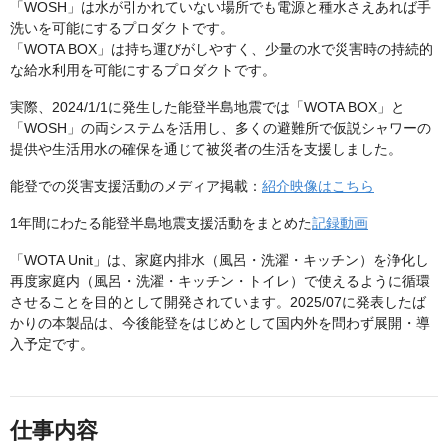
「WOSH」は水が引かれていない場所でも電源と種水さえあれば手
洗いを可能にするプロダクトです。
「WOTA BOX」は持ち運びがしやすく、少量の水で災害時の持続的
な給水利用を可能にするプロダクトです。
実際、2024/1/1に発生した能登半島地震では「WOTA BOX」と
「WOSH」の両システムを活用し、多くの避難所で仮説シャワーの
提供や生活用水の確保を通じて被災者の生活を支援しました。
能登での災害支援活動のメディア掲載：
紹介映像はこちら
1年間にわたる能登半島地震支援活動をまとめた
記録動画
「WOTA Unit」は、家庭内排水（風呂・洗濯・キッチン）を浄化し
再度家庭内（風呂・洗濯・キッチン・トイレ）で使えるように循環
させることを目的として開発されています。2025/07に発表したば
かりの本製品は、今後能登をはじめとして国内外を問わず展開・導
入予定です。
仕事内容