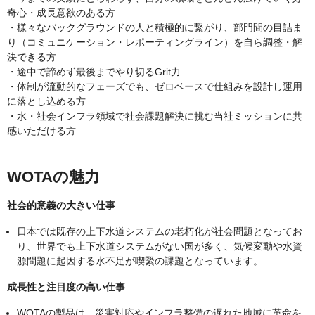
奇心・成長意欲のある方
・様々なバックグラウンドの人と積極的に繋がり、部門間の目詰ま
り（コミュニケーション・レポーティングライン）を自ら調整・解
決できる方
・途中で諦めず最後までやり切るGrit力
・体制が流動的なフェーズでも、ゼロベースで仕組みを設計し運用
に落とし込める方
・水・社会インフラ領域で社会課題解決に挑む当社ミッションに共
感いただける方
WOTAの魅力
社会的意義の大きい仕事
日本では既存の上下水道システムの老朽化が社会問題となってお
り、世界でも上下水道システムがない国が多く、気候変動や水資
源問題に起因する水不足が喫緊の課題となっています。
成長性と注目度の高い仕事
WOTAの製品は、災害対応やインフラ整備の遅れた地域に革命を