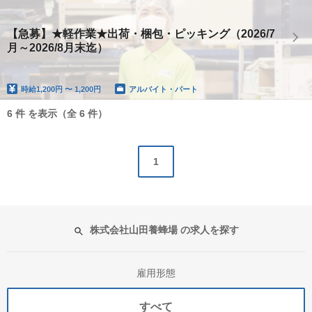
【急募】★軽作業★出荷・梱包・ピッキング（2026/7
月～2026/8月末迄）
時給
1,200円 〜 1,200円
アルバイト・パート
6 件 を表示（全 6 件）
1
株式会社山田養蜂場 の求人を探す
雇用形態
すべて