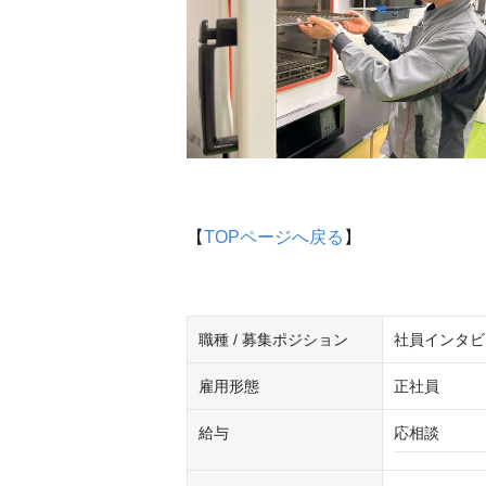
【
TOPページへ戻る
】
職種 / 募集ポジション
社員インタビ
雇用形態
正社員
給与
応相談