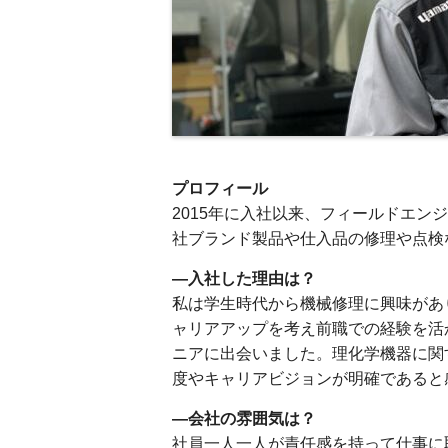
プロフィール
2015年に入社以来、フィールドエン
社ブランド製品や仕入品の修理や点検
―入社した理由は？
私は学生時代から機械修理に興味があ
ャリアアップを考え前職での経験を活
ニアに出会いました。理化学機器に関
度やキャリアビジョンが明確であると
―会社の雰囲気は？
社員⼀⼈⼀⼈が責任感を持って仕事に