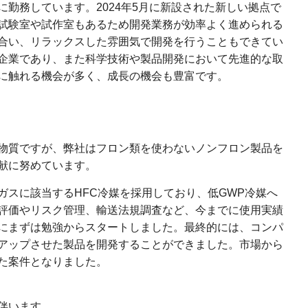
勤務しています。2024年5月に新設された新しい拠点で
試験室や試作室もあるため開発業務が効率よく進められる
合い、リラックスした雰囲気で開発を行うこともできてい
企業であり、また科学技術や製品開発において先進的な取
に触れる機会が多く、成長の機会も豊富です。
物質ですが、弊社はフロン類を使わないノンフロン製品を
献に努めています。
ガスに該当するHFC冷媒を採用しており、低GWP冷媒へ
評価やリスク管理、輸送法規調査など、今までに使用実績
にまずは勉強からスタートしました。最終的には、コンパ
アップさせた製品を開発することができました。市場から
た案件となりました。
伴います。