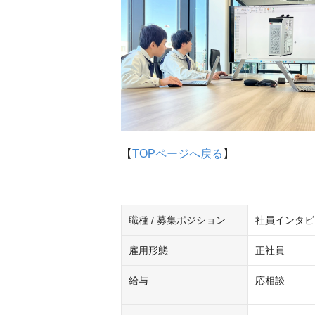
【
TOPページへ戻る
】
職種 / 募集ポジション
社員インタビュ
雇用形態
正社員
給与
応相談