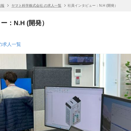
情報
ヤマト科学株式会社 の求人一覧
社員インタビュー：N.H (開発）
：N.H (開発）
の求人一覧