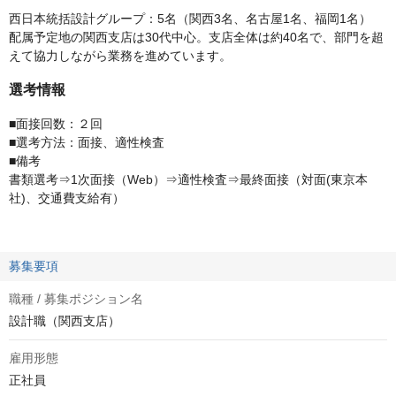
西日本統括設計グループ：5名（関西3名、名古屋1名、福岡1名）
配属予定地の関西支店は30代中心。支店全体は約40名で、部門を超
えて協力しながら業務を進めています。
選考情報
■面接回数：２回
■選考方法：面接、適性検査
■備考
書類選考⇒1次面接（Web）⇒適性検査⇒最終面接（対面(東京本
社)、交通費支給有）
募集要項
職種 / 募集ポジション名
設計職（関西支店）
雇用形態
正社員