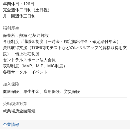
年間休日：126日

完全週休二日制（土日祝）

月一回週休三日制
福利厚生
保養所：熱海 他契約施設

各種制度：退職金制度（一時金・確定拠出年金・確定給付年金）、
資格取得支援（TOEIC(R)テストなどのレベルアップ的資格取得を支
援）、借上社宅制度

セントラルスポーツ法人会員

表彰制度（MVP、MIP、MIG制度）

各種サークル・イベント
加入保険
健康保険、厚生年金、雇用保険、労災保険
受動喫煙対策
就業場所全面禁煙
企業情報