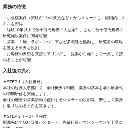
業務の特徴
・小規模案件（実験台1台の変更など）からスタートし、段階的にス
キルを習得
・経験10年以上で数千万円規模の大型案件、さらに数十億円規模の
研究施設案件に関与可能
・営業、工場、ラボエンジニアなど多職種と協働し、研究者の環境
を整える重要な役割
・お客様の要望を直接ヒアリングし、提案から施工まで一貫して携
わることが可能
入社後の流れ
▼STEP 1（入社当日）
本社の総務人事部にて、会社概要や制度、業務の基本を学ぶ座学式
の初期研修を実施します。
会社の理念や営業活動で使用するシステムの説明等、安心して業務
に取り組める土台を築きます。
▼STEP 2（～3カ月程度）
配属先にてOJT研修がスタート。先輩社員がマンツーマンで丁寧に