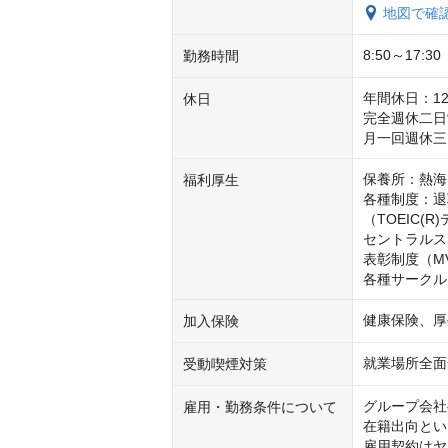
地図で確
8:50～17:
勤務時間
年間休日：12
休日
完全週休二日
月一回週休三
保養所：熱海
福利厚生
各種制度：退
（TOEIC
セントラルス
表彰制度（MV
各種サークル
健康保険、厚
加入保険
就業場所全面
受動喫煙対策
グループ会社
雇用・勤務条件について
在籍出向とい
雇用契約はヤ