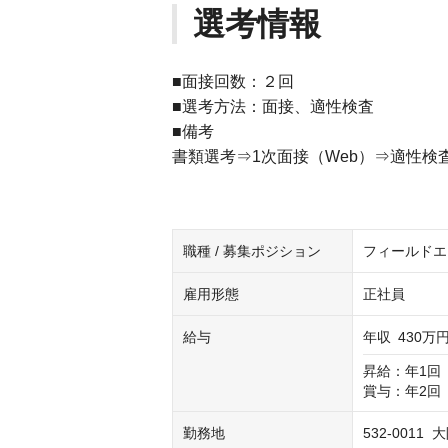
選考情報
■面接回数：２回
■選考方法：面接、適性検査
■備考
書類選考⇒1次面接（Web）⇒適性検
職種 / 募集ポジション
フィールドエ
雇用形態
正社員
給与
年収
430万円
昇給：年1回（
賞与：年2回
勤務地
532-001