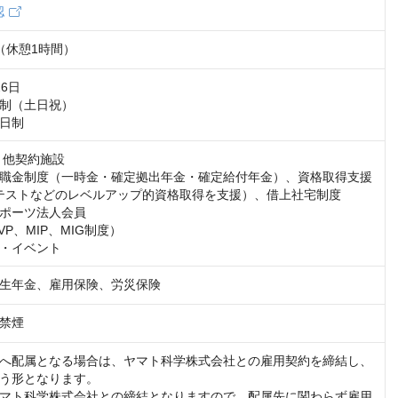
認
30（休憩1時間）
6日

制（土日祝）

日制
 他契約施設

職金制度（一時金・確定拠出年金・確定給付年金）、資格取得支援
(R)テストなどのレベルアップ的資格取得を支援）、借上社宅制度

ポーツ法人会員

P、MIP、MIG制度）

・イベント
生年金、雇用保険、労災保険
禁煙
へ配属となる場合は、ヤマト科学株式会社との雇用契約を締結し、
う形となります。

マト科学株式会社との締結となりますので、配属先に関わらず雇用