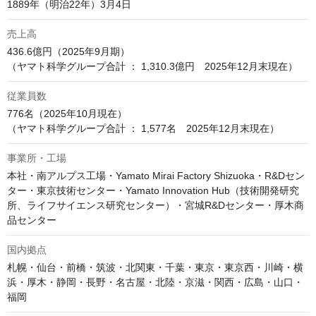
1889年（明治22年）3月4日
売上高
436.6億円（2025年9月期）

（ヤマト科学グループ合計 ： 1,310.3億円　2025年12月末現在）
従業員数
776名（2025年10月現在）

（ヤマト科学グループ合計 ： 1,577名　2025年12月末現在）
事業所・工場
本社・南アルプス工場・Yamato Mirai Factory Shizuoka・R&Dセン
ター・東京技術センター・Yamato Innovation Hub（技術開発研究
所、ライフサイエンス研究センター）・宮城R&Dセンター・厚木商
品センター
国内拠点
札幌・仙台・前橋・筑波・北関東・千葉・東京・東京西・川崎・横
浜・厚木・静岡・長野・名古屋・北陸・京滋・関西・広島・山口・
福岡