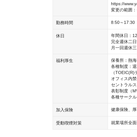
https://www.y
変更の範囲：
8:50～17
勤務時間
年間休日：12
休日
完全週休二日
月一回週休三
保養所：熱海
福利厚生
各種制度：退
（TOEIC
オフィス内禁
セントラルス
表彰制度（MV
各種サークル
健康保険、厚
加入保険
就業場所全面
受動喫煙対策