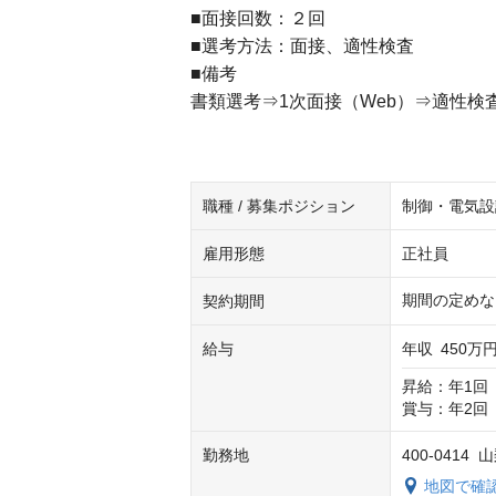
■面接回数：２回
■選考方法：面接、適性検査
■備考
書類選考⇒1次面接（Web）⇒適性検
職種 / 募集ポジション
制御・電気設
雇用形態
正社員
期間の定めな
契約期間
給与
年収
450万円
昇給：年1回（
賞与：年2回（
勤務地
400-041
地図で確