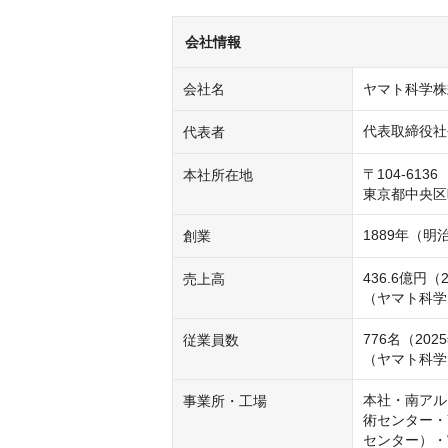
会社情報
会社名
ヤマト科学株
代表取締役社
代表者
〒104-6136

本社所在地
東京都中央区晴
1889年（明
創業
436.6億円（
売上高
（ヤマト科学グ
776名（202
従業員数
（ヤマト科学グ
本社・南アルプス
事業所・工場
術センター・Y
センター）・