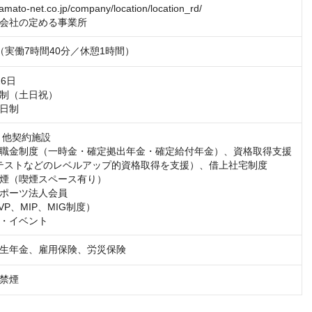
amato-net.co.jp/company/location/location_rd/

会社の定める事業所
:30（実働7時間40分／休憩1時間）
6日

制（土日祝）

日制
 他契約施設

職金制度（一時金・確定拠出年金・確定給付年金）、資格取得支援
(R)テストなどのレベルアップ的資格取得を支援）、借上社宅制度

煙（喫煙スペース有り）

ポーツ法人会員

P、MIP、MIG制度）

・イベント
生年金、雇用保険、労災保険
禁煙