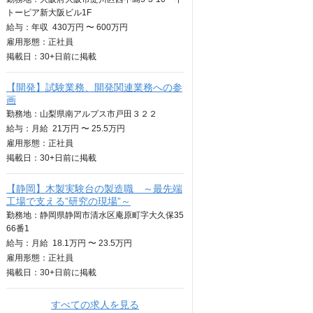
トーピア新大阪ビル1F
給与：
年収
430万円 〜 600万円
雇用形態：正社員
掲載日：
30+日
前に掲載
【開発】試験業務、開発関連業務への参
画
勤務地：山梨県南アルプス市戸田３２２
給与：
月給
21万円 〜 25.5万円
雇用形態：正社員
掲載日：
30+日
前に掲載
【静岡】木製実験台の製造職 ～最先端
工場で支える”研究の現場”～
勤務地：静岡県静岡市清水区庵原町字大久保35
66番1
給与：
月給
18.1万円 〜 23.5万円
雇用形態：正社員
掲載日：
30+日
前に掲載
すべての求人を見る