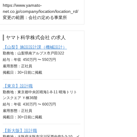
https://www.yamato-
net.co.jp/company/location/location_rd/

変更の範囲：会社の定める事業所
ヤマト科学株式会社 の求人
【山梨】施設設計課（機械設計）
勤務地：山梨県南アルプス市戸田322
給与：
年収
450万円 〜 550万円
雇用形態：正社員
掲載日：
30+日
前に掲載
【東京】設計職
勤務地：東京都中央区晴海1-8-11 晴海トリト
ンスクエア Ｙ棟36階
給与：
年収
430万円 〜 600万円
雇用形態：正社員
掲載日：
30+日
前に掲載
【新大阪】設計職
勤務地：大阪府大阪市淀川区西中島5-3-10 イ