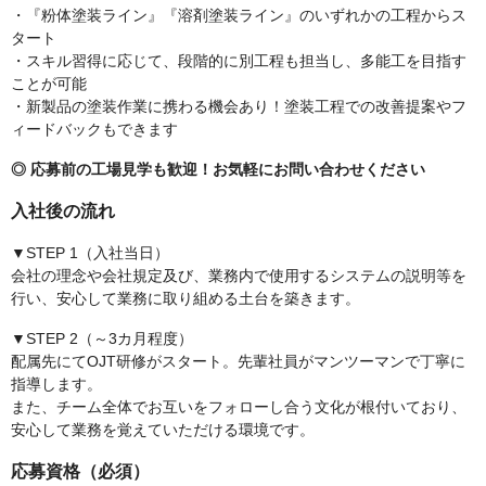
・『粉体塗装ライン』『溶剤塗装ライン』のいずれかの工程からス
タート
・スキル習得に応じて、段階的に別工程も担当し、多能工を目指す
ことが可能
・新製品の塗装作業に携わる機会あり！塗装工程での改善提案やフ
ィードバックもできます
◎ 応募前の工場見学も歓迎！お気軽にお問い合わせください
入社後の流れ
▼STEP 1（入社当日）
会社の理念や会社規定及び、業務内で使用するシステムの説明等を
行い、安心して業務に取り組める土台を築きます。
▼STEP 2（～3カ月程度）
配属先にてOJT研修がスタート。先輩社員がマンツーマンで丁寧に
指導します。
また、チーム全体でお互いをフォローし合う文化が根付いており、
安心して業務を覚えていただける環境です。
応募資格（必須）