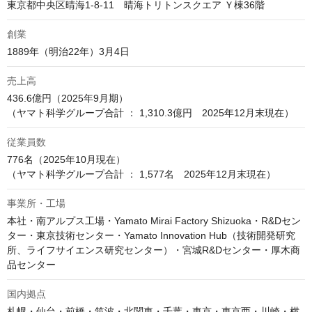
東京都中央区晴海1-8-11　晴海トリトンスクエア Ｙ棟36階
創業
1889年（明治22年）3月4日
売上高
436.6億円（2025年9月期）

（ヤマト科学グループ合計 ： 1,310.3億円　2025年12月末現在）
従業員数
776名（2025年10月現在）

（ヤマト科学グループ合計 ： 1,577名　2025年12月末現在）
事業所・工場
本社・南アルプス工場・Yamato Mirai Factory Shizuoka・R&Dセン
ター・東京技術センター・Yamato Innovation Hub（技術開発研究
所、ライフサイエンス研究センター）・宮城R&Dセンター・厚木商
品センター
国内拠点
札幌・仙台・前橋・筑波・北関東・千葉・東京・東京西・川崎・横