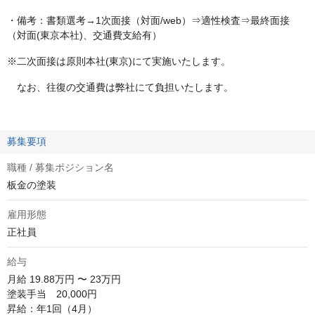
・備考：書類選考→1次面接（対面/web）⇒適性検査⇒最終面接
（対面(東京本社)、交通費支給有）
※二次面接は原則本社(東京)にて実施いたします。
なお、往復の交通費は弊社にて負担いたします。
募集要項
職種 / 募集ポジション名
板金の塗装
雇用形態
正社員
給与
月給
19.88万円 〜 23万円
塗装手当　20,000円

昇給：年1回（4月）
