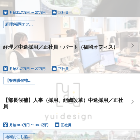
月給
21.7万円 〜 27万円
正社員
経理(福岡オフィスのみ)
経理／中途採用／正社員・パート（福岡オフィス）
月給
21.7万円 〜 27万円
正社員
【管理職候補】人事
【部長候補】人事（採用、組織改革）中途採用／正社
員
月給
38.3万円 〜 38.3万円
正社員
地域おこし協力隊(山梨県韮崎市)