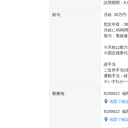
試用期間：6
給与
月給
30万円 
想定年収：38
月給に45時間
賞与：業績連
※月給は能力
※固定残業代
諸手当

ご近所手当(住
通勤手当：経済
※いずれか一
勤務地
810002
地図で確
8100022
地図で確