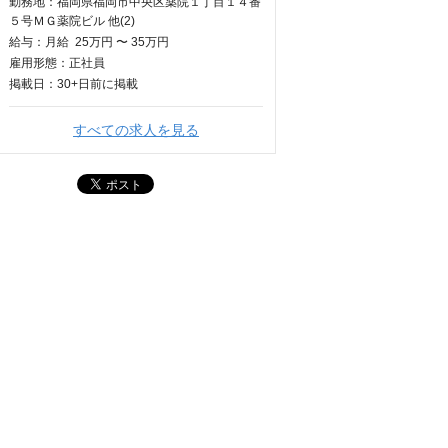
勤務地：福岡県福岡市中央区薬院１丁目１４番
５号ＭＧ薬院ビル 他(2)
給与：
月給
25万円 〜 35万円
雇用形態：正社員
掲載日：
30+日
前に掲載
すべての求人を見る