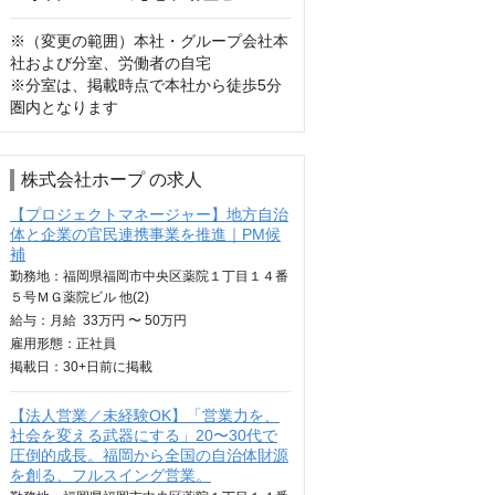
※（変更の範囲）本社・グループ会社本
社および分室、労働者の自宅

※分室は、掲載時点で本社から徒歩5分
圏内となります
株式会社ホープ の求人
【プロジェクトマネージャー】地方自治
体と企業の官民連携事業を推進｜PM候
補
勤務地：福岡県福岡市中央区薬院１丁目１４番
５号ＭＧ薬院ビル 他(2)
給与：
月給
33万円 〜 50万円
雇用形態：正社員
掲載日：
30+日
前に掲載
【法人営業／未経験OK】「営業力を、
社会を変える武器にする」20〜30代で
圧倒的成長。福岡から全国の自治体財源
を創る、フルスイング営業。