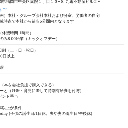
 福岡県福岡市中央区薬院１丁目１３−８ 九電不動産ビル２F
認
囲）本社・グループ会社本社および分室、労働者の自宅

載時点で本社から徒歩5分圏内となります
0（休憩時間 1時間） 

のみ8:00始業（キックオフデー）
日制（土・日・祝日） 

0日以上 

暇
AY（本を会社負担で購入できる）

ーと（妊娠・育児に際して特別有給券を付与）

ゼント手当

年以上が条件

Birthday (子供の誕生日/1日休。夫や妻の誕生日/午後休)
