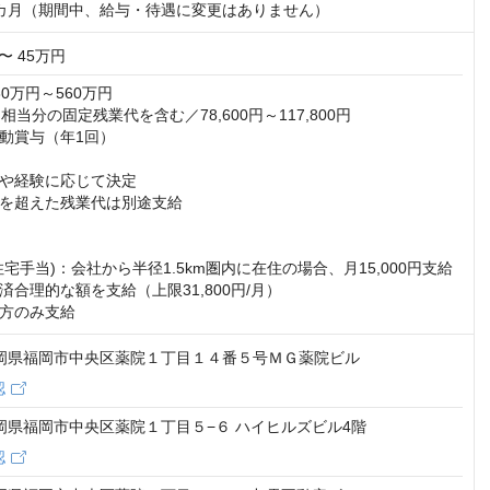
カ月（期間中、給与・待遇に変更はありません）
〜 45万円
0万円～560万円

相当分の固定残業代を含む／78,600円～117,800円

動賞与（年1回）

や経験に応じて決定

を超えた残業代は別途支給

宅手当)：会社から半径1.5km圏内に在住の場合、月15,000円支給

合理的な額を支給（上限31,800円/月）

方のみ支給
2 福岡県福岡市中央区薬院１丁目１４番５号ＭＧ薬院ビル
認
 福岡県福岡市中央区薬院１丁目５−６ ハイヒルズビル4階
認