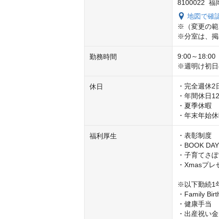
8100022
地図で確
※（変更の範
※分室は、掲
9:00～18:0
勤務時間
※週明け初日
・完全週休2
休日
・年間休日12
・夏季休暇 

・年末年始休
・表彰制度

福利厚生
・BOOK D
・子育てさぽ
・Xmasプレ
※以下勤続1
・Family 
・健康手当

・出産祝い金
