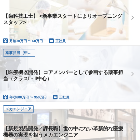
【歯科技工士】 <新事業スタートによりオープニング
スタッフ>
月給
30万円 〜 60万円
正社員
薬事担当（申請）
【医療機器開発】コアメンバーとして参画する薬事担
当（クラスI・II中心）
年収
600万円 〜 950万円
正社員
メカエンジニア
【新規製品開発／課長職】世の中にない革新的な医療
機器の実現を担うメカエンジニア