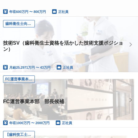
年収
600万円 〜 800万円
正社員
歯科衛生士向け技術トレーナー（歯科衛生士資格が活かせるポジション）
技術SV（歯科衛生士資格を活かした技術支援ポジショ
ン）
月給
25.2971万円 〜 43万円
正社員
FC運営事業本部 部長
FC運営事業本部 部長候補
年収
1000万円 〜 2000万円
正社員
【歯科技工士】 <新事業スタートによりオープニングスタッフ>