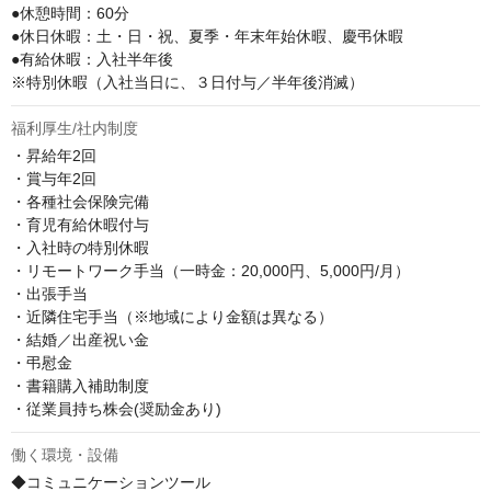
●休憩時間：60分

●休日休暇：土・日・祝、夏季・年末年始休暇、慶弔休暇

●有給休暇：入社半年後

※特別休暇（入社当日に、３日付与／半年後消滅）
福利厚生/社内制度
・昇給年2回

・賞与年2回

・各種社会保険完備

・育児有給休暇付与

・入社時の特別休暇

・リモートワーク手当（一時金：20,000円、5,000円/月）

・出張手当

・近隣住宅手当（※地域により金額は異なる）　

・結婚／出産祝い金

・弔慰金

・書籍購入補助制度

・従業員持ち株会(奨励金あり)
働く環境・設備
◆コミュニケーションツール
