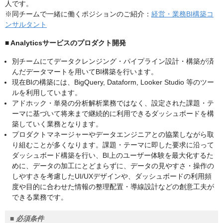
人です。
※同チームで一緒に働くポジションのご紹介：
経営・業務BI構築コ
ンサルタント
■ Analyticsサービスのプロダクト開発
別チームにてデータクレンジング・パイプライン設計・構築が済
んだデータマートを用いてBI構築を行います。
現在BIの構築には、BigQuery, Dataform, Looker Studio 等のツー
ルを利用しています。
アドホック・単発の分析解析業務ではなく、設定された課題・テ
ーマに基づいて将来まで継続的に利用できるダッシュボードを構
築していく業務となります。
プロダクトマネージャーやデータエンジニアとの協業しながら取
り組むことが多くなります。課題・テーマに即した要求に沿って
ダッシュボード構築を行い、BI上のユーザー体験を最大化するた
めに、データの加工にとどまらずに、データの見やすさ・操作の
しやすさを考慮したUI/UXデザインや、ダッシュボードの利用頻
度や目的に合わせた情報の整理配置・導線設計などの創意工夫が
できる業務です。
■ 必須条件