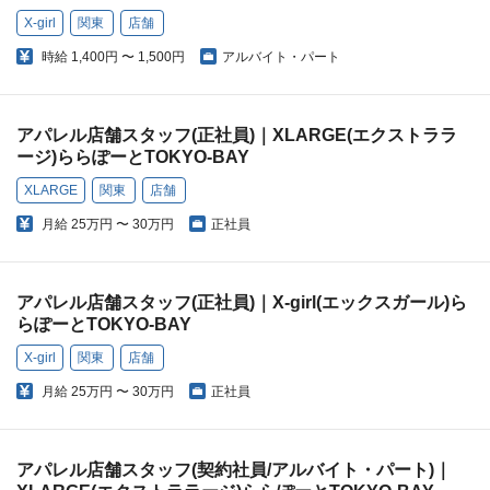
X-girl
関東
店舗
時給
1,400円 〜 1,500円
アルバイト・パート
アパレル店舗スタッフ(正社員)｜XLARGE(エクストララ
ージ)ららぽーとTOKYO-BAY
XLARGE
関東
店舗
月給
25万円 〜 30万円
正社員
アパレル店舗スタッフ(正社員)｜X-girl(エックスガール)ら
らぽーとTOKYO-BAY
X-girl
関東
店舗
月給
25万円 〜 30万円
正社員
アパレル店舗スタッフ(契約社員/アルバイト・パート)｜