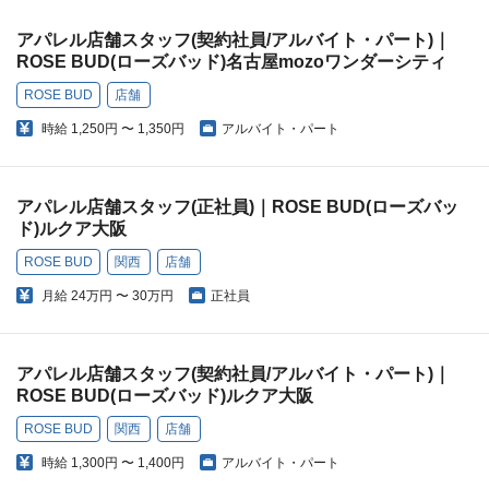
アパレル店舗スタッフ(契約社員/アルバイト・パート)｜
ROSE BUD(ローズバッド)名古屋mozoワンダーシティ
ROSE BUD
店舗
時給
1,250円 〜 1,350円
アルバイト・パート
アパレル店舗スタッフ(正社員)｜ROSE BUD(ローズバッ
ド)ルクア大阪
ROSE BUD
関西
店舗
月給
24万円 〜 30万円
正社員
アパレル店舗スタッフ(契約社員/アルバイト・パート)｜
ROSE BUD(ローズバッド)ルクア大阪
ROSE BUD
関西
店舗
時給
1,300円 〜 1,400円
アルバイト・パート