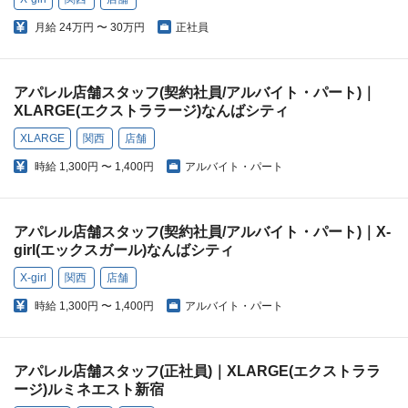
月給
24万円 〜 30万円
正社員
アパレル店舗スタッフ(契約社員/アルバイト・パート)｜
XLARGE(エクストララージ)なんばシティ
XLARGE
関西
店舗
時給
1,300円 〜 1,400円
アルバイト・パート
アパレル店舗スタッフ(契約社員/アルバイト・パート)｜X-
girl(エックスガール)なんばシティ
X-girl
関西
店舗
時給
1,300円 〜 1,400円
アルバイト・パート
アパレル店舗スタッフ(正社員)｜XLARGE(エクストララ
ージ)ルミネエスト新宿