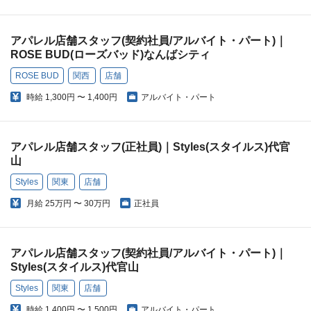
アパレル店舗スタッフ(契約社員/アルバイト・パート)｜
ROSE BUD(ローズバッド)なんばシティ
ROSE BUD
関西
店舗
時給
1,300円 〜 1,400円
アルバイト・パート
アパレル店舗スタッフ(正社員)｜Styles(スタイルス)代官
山
Styles
関東
店舗
月給
25万円 〜 30万円
正社員
アパレル店舗スタッフ(契約社員/アルバイト・パート)｜
Styles(スタイルス)代官山
Styles
関東
店舗
時給
1,400円 〜 1,500円
アルバイト・パート