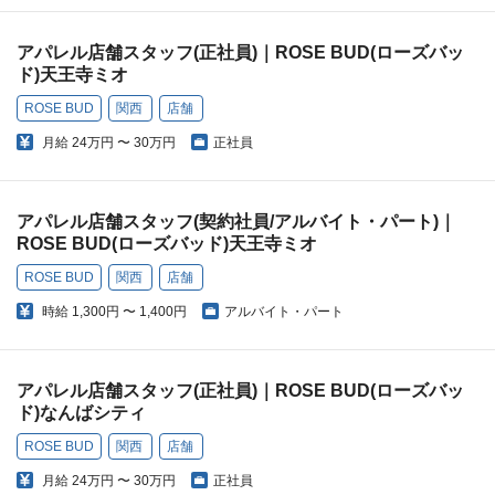
アパレル店舗スタッフ(正社員)｜ROSE BUD(ローズバッ
ド)天王寺ミオ
ROSE BUD
関西
店舗
月給
24万円 〜 30万円
正社員
アパレル店舗スタッフ(契約社員/アルバイト・パート)｜
ROSE BUD(ローズバッド)天王寺ミオ
ROSE BUD
関西
店舗
時給
1,300円 〜 1,400円
アルバイト・パート
アパレル店舗スタッフ(正社員)｜ROSE BUD(ローズバッ
ド)なんばシティ
ROSE BUD
関西
店舗
月給
24万円 〜 30万円
正社員