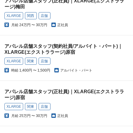
アパレル店舗スタッフ(正社員)｜XLARGE(エクストララ
ージ)梅田
XLARGE
関西
店舗
月給
24万円 〜 30万円
正社員
アパレル店舗スタッフ(契約社員/アルバイト・パート)｜
XLARGE(エクストララージ)原宿
XLARGE
関東
店舗
時給
1,400円 〜 1,500円
アルバイト・パート
アパレル店舗スタッフ(正社員)｜XLARGE(エクストララ
ージ)原宿
XLARGE
関東
店舗
月給
25万円 〜 30万円
正社員