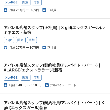
XLARGE
関東
店舗
月給
25万円 〜 30万円
正社員
アパレル店舗スタッフ(正社員)｜X-girl(エックスガール)ル
ミネエスト新宿
X-girl
関東
店舗
月給
25万円 〜 30万円
正社員
アパレル店舗スタッフ(契約社員/アルバイト・パート)｜
XLARGE(エクストララージ)新宿
XLARGE
関東
店舗
時給
1,400円 〜 1,500円
アルバイト・パート
アパレル店舗スタッフ(契約社員/アルバイト・パート)｜X-
girl(エックスガール)新宿