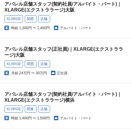
アパレル店舗スタッフ(契約社員/アルバイト・パート)｜
XLARGE(エクストララージ)大阪
XLARGE
関西
店舗
時給
1,300円 〜 1,400円
アルバイト・パート
アパレル店舗スタッフ(正社員)｜XLARGE(エクストララ
ージ)大阪
XLARGE
関西
店舗
月給
24万円 〜 30万円
正社員
アパレル店舗スタッフ(契約社員/アルバイト・パート)｜
XLARGE(エクストララージ)横浜
XLARGE
関東
店舗
時給
1,400円 〜 1,500円
アルバイト・パート