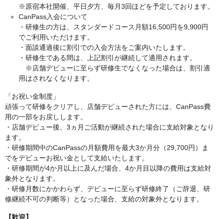
※原宿本社開催、平日夕方、毎月3回ほどを予定しております。
CanPass入会について
・研修生の方は、スタンダードコース月額16,500円を9,900円
でご利用いただけます。
・面談通過後に割引での入会方法をご案内いたします。
・研修生である間は、上記割引が継続して適用されます。
※店舗デビューに至らず研修生でなくなった場合は、割引適
用はされなくなります。
「お祝い金制度」
頑張って研修をクリアし、店舗デビューされた方には、CanPass費
用の一部をお戻しします。
・店舗デビュー後、3ヵ月ご活動が継続された場合に支給対象となり
ます。
・研修期間中のCanPassの月額費用を最大3か月分（29,700円）ま
でをデビューお祝い金として支給いたします。
・研修期間が4か月以上に及んだ場合、4か月目以降の費用は支給対
象外となります。
・研修月数にかかわらず、デビューに至らず研修終了（ご辞退、研
修継続不可の判断等）となった場合、支給の対象外となります。
【歓迎】