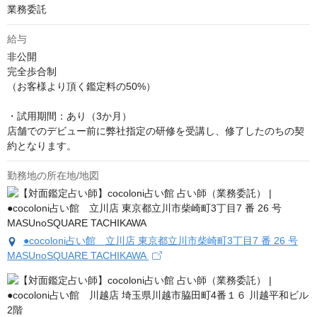
業務委託
給与
非公開
完全歩合制

（お客様より頂く鑑定料の50%）

・試用期間：あり（3か月）

店舗でのデビュー前に弊社指定の研修を受講し、修了したのちの契
約となります。
勤務地の所在地/地図
●cocoloni占い館 立川店 東京都立川市柴崎町3丁目7 番 26 号
MASUnoSQUARE TACHIKAWA