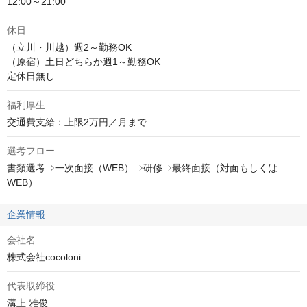
12:00～21:00
休日
（立川・川越）週2～勤務OK

（原宿）土日どちらか週1～勤務OK

定休日無し
福利厚生
交通費支給：上限2万円／月まで
選考フロー
書類選考⇒一次面接（WEB）⇒研修⇒最終面接（対面もしくは
WEB）
企業情報
会社名
株式会社cocoloni
代表取締役
溝上 雅俊