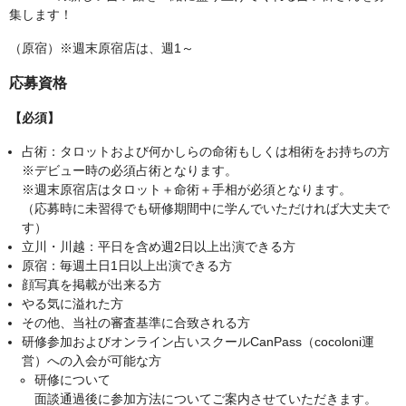
集します！
（原宿）※週末原宿店は、週1～
応募資格
【必須】
占術：タロットおよび何かしらの命術もしくは相術をお持ちの方
※デビュー時の必須占術となります。
※週末原宿店はタロット＋命術＋手相が必須となります。
（応募時に未習得でも研修期間中に学んでいただければ大丈夫で
す）
立川・川越：平日を含め週2日以上出演できる方
原宿：毎週土日1日以上出演できる方
顔写真を掲載が出来る方
やる気に溢れた方
その他、当社の審査基準に合致される方
研修参加およびオンライン占いスクールCanPass（cocoloni運
営）への入会が可能な方
研修について
面談通過後に参加方法についてご案内させていただきます。