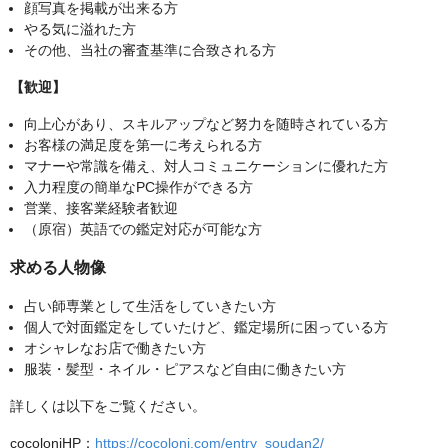
顔写真を掲載が出来る方
やる気に溢れた方
その他、当社の審査基準に合致される方
【歓迎】
向上心があり、スキルアップなど努力を随時されている方
お客様の満足度を第一に考えられる方
マナーや常識を備え、対人コミュニケーションに優れた方
入力程度の簡単なPC操作ができる方
営業、接客業経験者歓迎
（原宿）英語での鑑定対応が可能な方
求める人物像
占い師専業として生活をしていきたい方
個人で対面鑑定をしていたけど、鑑定場所に困っている方
オシャレなお店で働きたい方
服装・髪型・ネイル・ピアスなど自由に働きたい方
詳しくは以下をご覧ください。
cocoloniHP：
https://cocoloni.com/entry_soudan2/