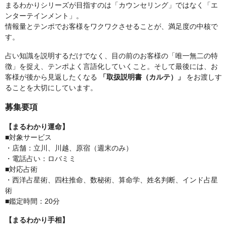
まるわかりシリーズが目指すのは「カウンセリング」ではなく「エ
ンターテインメント」。
情報量とテンポでお客様をワクワクさせることが、満足度の中核で
す。
占い知識を説明するだけでなく、目の前のお客様の「唯一無二の特
徴」を捉え、テンポよく言語化していくこと。そして最後には、お
客様が後から見返したくなる
「取扱説明書（カルテ）」
をお渡しす
ることを大切にしています。
募集要項
【まるわかり運命】
■対象サービス
・店舗：立川、川越、原宿（週末のみ）
・電話占い：ロバミミ
■対応占術
・西洋占星術、四柱推命、数秘術、算命学、姓名判断、インド占星
術
■鑑定時間：20分
【まるわかり手相】