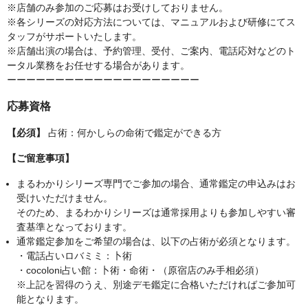
※店舗のみ参加のご応募はお受けしておりません。
※各シリーズの対応方法については、マニュアルおよび研修にてス
タッフがサポートいたします。
※店舗出演の場合は、予約管理、受付、ご案内、電話応対などのト
ータル業務をお任せする場合があります。
ーーーーーーーーーーーーーーーーーーーー
応募資格
【必須】
占術：何かしらの命術で鑑定ができる方
【ご留意事項】
まるわかりシリーズ専門でご参加の場合、通常鑑定の申込みはお
受けいただけません。
そのため、まるわかりシリーズは通常採用よりも参加しやすい審
査基準となっております。
通常鑑定参加をご希望の場合は、以下の占術が必須となります。
・電話占いロバミミ：卜術
・cocoloni占い館：卜術・命術・（原宿店のみ手相必須）
※上記を習得のうえ、別途デモ鑑定に合格いただければご参加可
能となります。