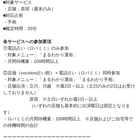
■対象サービス
・店舗：原宿（週末のみ）
■対応占術
・手相
■鑑定時間：20分
各サービスへの参加要項
①電話占い（ロバミミ）のみ参加
・対象メニュー：「まるわかり運命」
・月間待機量：100時間以上
②店舗（cocoloni占い館）＋電話占い（ロバミミ）同時参加
・対象メニュー：「まるわかり運命」「まるわかり手相」
・店舗出演：立川、川越 ※週2日～以上（土日のみの2日はお受け
しておりません）
原宿 ※土日いずれか週1日～以上
（いずれの店舗も基本的に出演曜日は固定となりま
す）
・ロバミミの月間待機量：100時間以上 ※店舗およびご自宅等で
の待機時間の合計
ーーーーーーーーーーーーーーーーーーーー