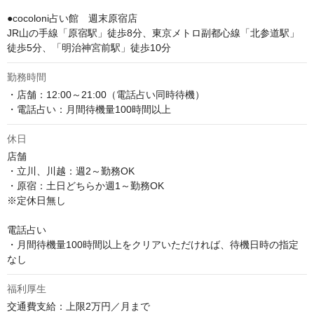
●cocoloni占い館　週末原宿店

JR山の手線「原宿駅」徒歩8分、東京メトロ副都心線「北参道駅」
徒歩5分、「明治神宮前駅」徒歩10分
勤務時間
・店舗：12:00～21:00（電話占い同時待機）

・電話占い：月間待機量100時間以上
休日
店舗

・立川、川越：週2～勤務OK

・原宿：土日どちらか週1～勤務OK

※定休日無し

電話占い

・月間待機量100時間以上をクリアいただければ、待機日時の指定
なし
福利厚生
交通費支給：上限2万円／月まで