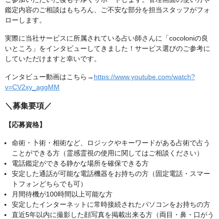
鑑定内容のご相談はもちろん、ご不安な部分を担当スタッフがフォ
ローします。
実際に当社サービスに所属されている占い師さんに「cocoloniの良
いところ」をインタビューしてきました！サービス選びのご参考に
していただけますと幸いです。
インタビュー動画はこちら→
https://www.youtube.com/watch?
v=CV2xy_aggMM
＼募集要項／
【応募資格】
命術・卜術・相術など、ロジックやキーワードがある占術で占う
ことができる方（霊感霊視の使用に関してはご相談ください）
電話鑑定ができる静かな場所を確保できる方
安定した通話が可能な電話機器をお持ちの方（固定電話・スマー
トフォンどちらでも可）
月間待機が100時間以上可能な方
安定したインターネットに常時接続されたパソコンをお持ちの方
直近5年以内に撮影した顔写真を掲載出来る方（両目・鼻・口がう