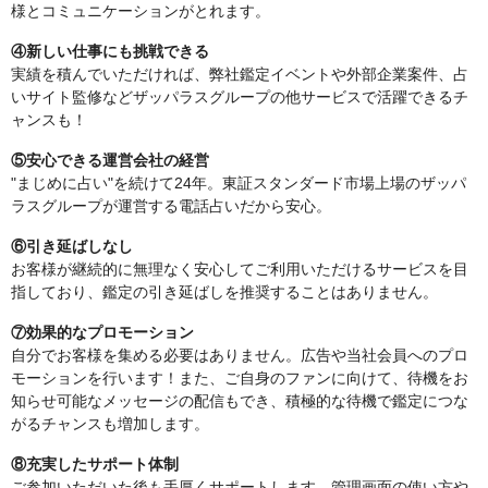
様とコミュニケーションがとれます。
④新しい仕事にも挑戦できる
実績を積んでいただければ、弊社鑑定イベントや外部企業案件、占
いサイト監修などザッパラスグループの他サービスで活躍できるチ
ャンスも！
⑤安心できる運営会社の経営
"まじめに占い"を続けて24年。東証スタンダード市場上場のザッパ
ラスグループが運営する電話占いだから安心。
⑥引き延ばしなし
お客様が継続的に無理なく安心してご利用いただけるサービスを目
指しており、鑑定の引き延ばしを推奨することはありません。
⑦効果的なプロモーション
自分でお客様を集める必要はありません。広告や当社会員へのプロ
モーションを行います！また、ご自身のファンに向けて、待機をお
知らせ可能なメッセージの配信もでき、積極的な待機で鑑定につな
がるチャンスも増加します。
⑧充実したサポート体制
ご参加いただいた後も手厚くサポートします。管理画面の使い方や