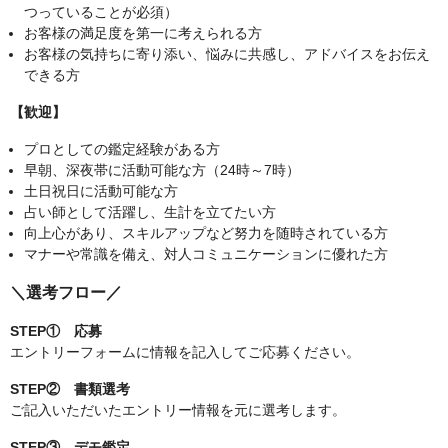
つっていることが必須）
お客様の満足度を第一に考えられる方
お客様の気持ちに寄り添い、悩みに共感し、アドバイスをお伝え
できる方
【歓迎】
プロとしての鑑定経験がある方
早朝、深夜帯に活動可能な方（24時～7時）
土日祝日に活動可能な方
占い師として活躍し、生計を立てたい方
向上心があり、スキルアップなど努力を随時されている方
マナーや常識を備え、対人コミュニケーションに優れた方
＼選考フロー／
STEP① 応募
エントリーフォームに情報を記入してご応募ください。
STEP② 書類選考
ご記入いただいたエントリー情報を元に選考します。
STEP③ デモ鑑定