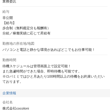
業務委託
給与
非公開
【給与】

歩合制（無料鑑定分も報酬有）

分給／稼働実績に応じて昇給有
勤務地の所在地/地図
パソコンと電話と静かな環境があればどこでもお仕事可能！
勤務時間
待機スケジュールは管理画面上で設定可能！

また急遽時間ができた場合、即時待機も可能です。

※ロバミミではひと月あたり100時間以上の待機をお約束いただい
ております。
企業情報
会社名
株式会社cocoloni