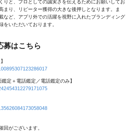
くりと、プロとしての誠実さを伝えるためにお願いしてお
高まり、リピーター獲得の大きな後押しとなります。ま
載など、アプリ外での活躍を視野に入れたブランディング
録をいただいております。
応募はこちら
定】
s/2100895307123286017
面鑑定＋電話鑑定／電話鑑定のみ】
s/2242454312279171075
s/2135626084173058048
催回がございます。