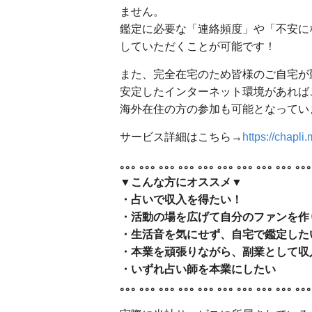
ません。
鑑定に必要な「連絡頻度」や「不安に
していただくことが可能です！
また、完全在宅のため皆様のご自宅が
安定したインターネット環境があれば
海外在住の方の参加も可能となってい
サービス詳細はこちら→
https://chapli.
｡｡｡
｡｡｡
｡｡｡
｡｡｡
｡｡｡
｡｡｡
｡｡｡
｡｡｡
｡｡｡
｡｡｡
▼こんな方にオススメ▼
・占いで収入を得たい！
・活動の場を広げて自分のファンを作
・生活音を気にせず、自宅で鑑定した
・本業を頑張りながら、副業として収
・いずれ占い師を本業にしたい
｡｡｡ ｡｡｡ ｡｡｡ ｡｡｡ ｡｡｡ ｡｡｡ ｡｡｡ ｡｡｡ ｡｡｡ ｡｡｡