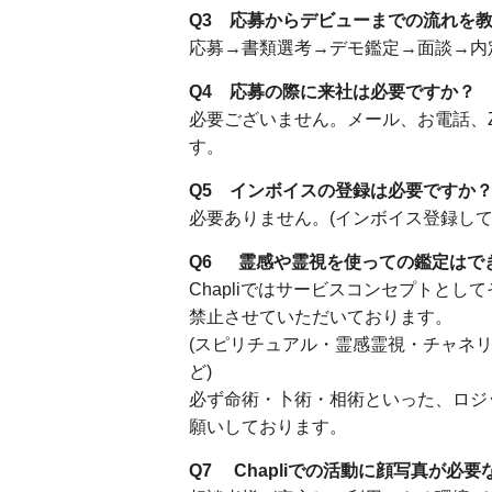
Q3 応募からデビューまでの流れを
応募→書類選考→デモ鑑定→面談→内
Q4 応募の際に来社は必要ですか？
必要ございません。メール、お電話、Z
す。
Q5 インボイスの登録は必要ですか
必要ありません。(インボイス登録し
Q6
霊感や霊視を使っての鑑定はで
Chapliではサービスコンセプトと
禁止させていただいております。
(スピリチュアル・霊感霊視・チャネ
ど)
必ず命術・卜術・相術といった、ロジ
願いしております。
Q7 Chapliでの活動に顔写真が必