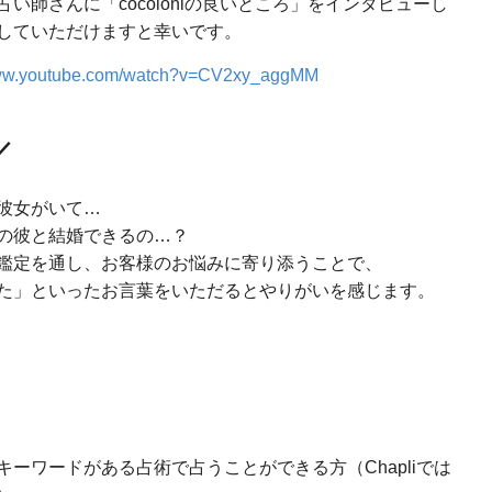
い師さんに「cocoloniの良いところ」をインタビューし
していただけますと幸いです。
www.youtube.com/watch?v=CV2xy_aggMM
／
彼女がいて…
の彼と結婚できるの…？
鑑定を通し、お客様のお悩みに寄り添うことで、
た」といったお言葉をいただるとやりがいを感じます。
ーワードがある占術で占うことができる方（Chapliでは