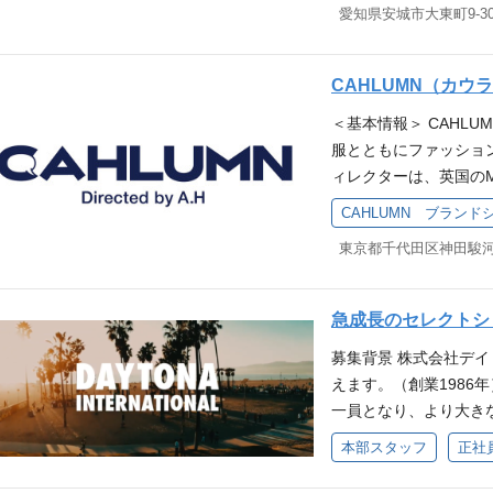
す。 ぜひあなたの接
用オンライン説明会の
愛知県安城市大東町9‐3
アパレル未経験者も大
ちの入社理由は 「洋服
を増やしてください。
ーー ＜応募フォーム＞
価値をつけながら提案
の作成 ◆SNSでの情報発
応募はこちら！！ ー
い」 「キャリアアッ
い業務をお願いします
CAHLUMN（カ
スストアの特徴♪ モ
て自分の夢を追いかけ
話を聞いてみたい」「
＜基本情報＞ CAHL
服に出会った高揚感ま
緒に働くのかな？気に
っている」など、もっ
服とともにファッション
動”をお客様に提供で
ステップについて詳細
します！ 是非お気軽
ィレクターは、英国のMON
が、セレクトショップ『F
ただきます。 お客様
はこちら！
のファッションメディ
境があります！ 私たちと
どが主な役割となりま
CAHLUMN ブラン
昭雄氏。​ 長谷川昭雄
更に盛り上げていきま
してあなた自身のファ
東京都千代田区神田駿河
心としたコンセプトシ
報に関してはこちらか
案・レジ業務 ◆店舗ディ
売・イベント運営を主に
ー 現在活躍している先
ど) ◆店頭での商品管
する役割となります。
界・職種（飲食／ホテル
にも入店時の研修やOJ
急成長のセレクトシ
大募集。 ・CAHLU
先輩も多く活躍中。 先
学んでいただいた後は
募集背景 株式会社デイ
との連携 ・イベントの
とが好き」 「お客様
の心を満足させる接客
えます。（創業1986
できる環境に身を置き
「とりあえず話を聞い
一員となり、より大き
まざまです。 熱意を
「応募するか迷ってい
ーはそのままに、より
す！ ●どのような人
ける時間にいたします
本部スタッフ
正社
後のデイトナ・インタ
クできます！ ●キャリ
ン説明会の詳細はこち
す。 DX本部 組織体制 ├E