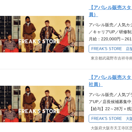
アの特徴♪ モノだけ
【アパレル販売スタッフ
会った高揚感までもトー
員）
客様に提供できるか、
アパレル販売／人気カ
クトショップ『FREAK
／キャリアUP／研修制
ます！ 私たちと一緒にF
月給：220,000円～
上げていきましょう。
り！ 【勤務地】JR中
てはこちらから！★ 
FREAK'S STORE 
【休日・休暇】年間休日
躍している先輩について
パレル未経験者も大歓
（飲食／ホテル／営業／
＜応募フォーム＞ ◆
く活躍中。 先輩たちの
ら！！ ーーーーーー
き」 「お客様に付加
【アパレル販売スタッ
特徴♪ モノだけでな
環境に身を置きたい」
社員）
た高揚感までもトータル
です。 熱意を持って自
アパレル販売／人気ブ
に提供できるか、お客
どのような人が一緒に
アUP／店長候補募集
ショップ『FREAK'S
ます！ ●キャリアステ
【給与】22～28万＋
す！ 私たちと一緒にFR
客・販売を主にしてい
「天王寺駅」徒歩3分 
げていきましょう。 
スタイリングの提案な
FREAK'S STORE 大
（合計115日以上） 
はこちらから！★ ー
てフリークスの、そし
ーーーーーーーーーー
している先輩について♪
イリング提案・レジ業務