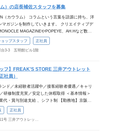
していただきます。 お客様が商品を選ぶ際のサポー
KETING └SYSTEM SOLUTION ←本件の募集部門
ウラム）の店長補佐スタッフを募集
提案などが主な役割となります。 ぜひあなたの接客
のコアとなる商品、在庫、顧客の各システムの立ち上
、そしてあなた自身のファンを増やしてください。
UMN（カウラム） コラムという言葉を語源に持ち、洋
る 仕事内容 ・自社EC並びにデジタルプラットフ
ジ業務 ◆店舗ディスプレイの作成 ◆SNSでの情報
​マガジンを制作していきます。 クリエイティブデ
構築・運用・監視 ・生成AIを活用した会社全体の
など) ◆店頭での商品管理 など幅広い業務をお願いしま
OCLE MAGAZINEやPOPEYE、AH.Hなど数々
術の積極的な検証 ・情報セキュリティや不正アクセス
明会も開催中＞ 「とりあえず話を聞いてみたい」
アでファッションディレクターを歴任する、長谷川
ドショップスタッフ
正社員
・IaCによるインフラ管理 ・AIOpsを活用した運用自
興味がある！」「応募するか迷っている」など、も
氏がディレクションする「CAHLUMN」が衣・食を中
めた業務に変更する場合がある） 【開発手法】 ・I
を知っていただける時間にいたします！ 是非お気軽
台3-3 五明館ビル1階
ョップを初出店いたします。 ＜仕事内容＞ 店頭での
de(IaC)、Observability as Code(OaC)によるインフラ
中途採用オンライン説明会の詳細はこちら！
を主にしていただきます。 CAHLUMNがブランド
ロ、モブプロによる設計・構築 ・コードレビューによ
空間、商品、食事を通じた世界観に自ら共感でき、
フ】FREAK'S STORE 三井アウトレット
■使用言語・フレームワーク ・AWS CDK(TypeSc
ださる方を募集します。 ・CAHLUMN商品の販
正社員）
form(TypeScript) ■OS ・Amazon Linux ・Redhat Ent
ーブ、レジ業務 ・店頭の整理整頓、営繕 ・商品、飲
Server ■ミドルウェア ・Nginx ・Docker ■クラウド ・
ランド／未経験者活躍中／接客経験者優遇／キャリ
トの準備と運営
tice、ELB、S3、EC2、RDS、Lambda、CloudFro
中／研修制度充実／安定した休暇取得 ＜基本情報＞
pFunctions、EventBridge、inspector、Control Tow
残業代・賞与別途支給 、シフト制 【勤務地】京阪本
援ツール ・コード管理: GitHub ・IDE: VSCode、Cur
8分 【休日・休暇】年間休日105日・休暇10日以
阪
正社員
に合わせて選択可能） ・生成AI: ChatGPT Team
） ★アパレル未経験者も大歓迎★ I・Uターン希
Devin、OpenAI API、AWS Bedrock、Genspark ・C
大阪府門真市松生町1番11号 三井アウトレットパーク大阪門真2F
リアにお住まいでも、WEB面接で対応させていただ
s、AWS CodePipeline ・課題管理: GitHub issues、Bac
ーーーーーーーーーーーーーーーー ＜応募フォーム＞