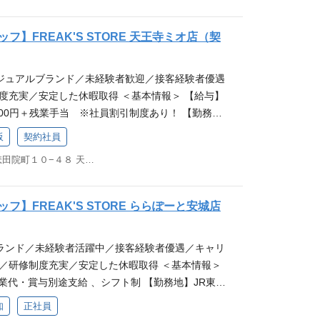
応募はこちら！！ ーーーーーーーーーーーーーーーー
保育士／看護師,,,）などから転職をした先輩も多
 ◆店頭での商品管理 など幅広い業務をお願いします。
ストアの特徴♪ モノだけでなく、お客様がお買い物
入社理由は 「洋服が好き」 「人と話すことが好
開催中＞ 「とりあえず話を聞いてみたい」「フリー
フ】FREAK'S STORE 天王寺ミオ店（契
に出会った高揚感までもトータルコーディネートす
価値をつけながら提案したい」 「様々な挑戦ができる
る！」「応募するか迷っている」など、もっとフリ
”をお客様に提供できるか、お客様の心に残る接客を
 「キャリアアップできる環境が良い」などさまざま
いただける時間にいたします！ 是非お気軽にご参加
ジュアルブランド／未経験者歓迎／接客経験者優遇
クトショップ『FREAK'S STORE』です！ 若手
分の夢を追いかける方をデイトナは応援します！ ●
オンライン説明会の詳細はこちら！
度充実／安定した休暇取得 ＜基本情報＞ 【給与】
ます！ 私たちと一緒にFREAK'S STORE（フリ
働くのかな？気になる方はこちらからチェックでき
51,200円＋残業手当 ※社員割引制度あり！ 【勤務
盛り上げていきましょう。 ★好きを原動力にする取
ップについて詳細はこちら ＜仕事内容＞ 店頭での接
歩3分 【休日・休暇】年間休日105日・休暇10日
に関してはこちらから！★ ーーーーーーーーーーーー
きます。 お客様が商品を選ぶ際のサポートや、スタ
阪
契約社員
上） ★アパレル未経験者も大歓迎★ ーーーーーーー
在活躍している先輩について♪ アパレル接客・販売
主な役割となります。ぜひあなたの接客を通して、
大阪府大阪市天王寺区悲田院町１０−４８ 天王寺Mioプラザ館 2階
ーーーーーーー フリークスストアの特徴♪ モノだ
職種（飲食／ホテル／営業／保育士／看護師,,,）な
あなた自身のファンを増やしていってください。 ◆
買い物を楽しむ空間やお洋服に出会った高揚感まで
も多く活躍中。 先輩たちの入社理由は 「洋服が好
業務 ◆店舗ディスプレイの作成 ◆SNSでの情報発
トする。 どれだけの”感動”をお客様に提供できる
が好き」 「お客様に付加価値をつけながら提案した
ど) ◆店頭での商品管理 など幅広い業務をお願いします。
フ】FREAK'S STORE ららぽーと安城店
接客を大事にしているのが、セレクトショップ『FR
できる環境に身を置きたい」 「キャリアアップできる
店時の研修やOJTなどでしっかりノウハウをお伝え
です！ 若手から挑戦できる環境があります！ 私たちと一
ざまです。 熱意を持って自分の夢を追いかける方を
でいただいた後はあなたのパーソナルなホスピタリテ
ランド／未経験者活躍中／接客経験者優遇／キャリ
ORE（フリークスストア）を更に盛り上げていきましょ
！ ●どのような人が一緒に働くのかな？気になる方
満足させる接客をお願いします。 ＜オンライン説明
中／研修制度充実／安定した休暇取得 ＜基本情報＞
にする取り組み★ ★会社情報に関してはこちらから！
できます！ ●キャリアステップについて詳細はこち
あえず話を聞いてみたい」「フリークスストアに興味
残業代・賞与別途支給 、シフト制 【勤務地】JR東海
ーーーーーーーーーーーーー 現在活躍している先輩に
での接客・販売を主にしていただきます。 お客様が
か迷っている」など、もっとフリークスストアを知
屋鉄道西尾線「北安城」駅から徒歩圏内 ※車通勤
・販売はもちろん、 他業界・職種（飲食／ホテル／
トや、スタイリングの提案などが主な役割となりま
いたします！ 是非お気軽にご参加ください！ 中途採
知
正社員
日105日・休暇10日以上 （合計115日以上） ★
,,）などから転職をした先輩も多く活躍中。 先輩た