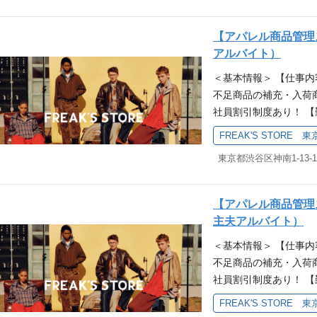
ーーーーーーーーーー
躍している先輩について
そしてあなた自身のフ
す！ 正社員のご応募
（飲食／ホテル／営業／
ジ業務 ◆店舗ディスプレイ
【アパレル商品管理ス
ーーー フリークススト
く活躍中。 先輩たちの
店頭での商品管理 な
アルバイト）
しむ空間やお洋服に出
き」 「お客様に付加
会も開催中＞ 「とり
＜基本情報＞ 【仕事
どれだけの”感動”を
環境に身を置きたい」
がある！」「応募する
不足商品の補充・入荷商品
にしているのが、セレクト
です。 熱意を持って自
っていただける時間に
社員割引制度あり！ 【
挑戦できる環境があります
どのような人が一緒に
用オンライン説明会の
制 ※週20時間未満の勤
スストア）を更に盛り
ます！ ●キャリアステ
FREAK'S STORE 東
時間×4日 ・1日6時
み★ ★会社情報に関
客・販売をしていただ
東京都渋谷区神南1-13-1
こんな方を募集してい
ーーーーーーー 現在活
イリングの提案などが
方 ・整理整頓が得意
ちろん、 他業界・職種
フリークスの、そして
ンが好きな方 ・アパ
ら転職をした先輩も多
スタイリング提案・レジ
【アパレル商品管理スタ
す！） ・将来アパレル業
「人と話すことが好き
信(Instagramな
主夫アルバイト）
ーーーーーーーーーー
「様々な挑戦ができる
接客未経験の方にも入
＜基本情報＞ 【仕事
して、アメリカンライ
が良い」などさまざま
します。 基礎を学ん
不足商品の補充・入荷商品
であるFREAK'S STO
トナは応援します！ 
ィでぜひお客様の心を
社員割引制度あり！ 【
として、店舗を一緒に
ちらからチェックできま
会も開催中＞ 「とり
制 ※週20時間未満（
してはこちらから！★ ＜
仕事内容＞ 店頭での
がある！」「応募する
FREAK'S STORE 東
3時間×5日 ・1日4時間
商品の検品・バックヤ