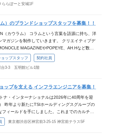
客を通してフリークスの、そしてあなた自身のファン
詳細はこちら！
0 ららぽーと安城1F
歓迎★ ーーーーーーーーーーーーーーーーーーー
が好き」 「人と話すことが好き」 「お客様に付加
 ◆スタイリング提案・レジ業務 ◆店舗ディスプレイ
 ◆契約社員も同時募集しています！ 契約社員のご
したい」 「様々な挑戦ができる環境に身を置きた
信(Instagramなど) ◆店頭での商品管理 など幅広
ーーーーーーーーーーーーーーーーーーーー フリーク
プできる環境が良い」などさまざまです。 熱意を持っ
。 ＜オンライン説明会も開催中＞ 「とりあえず
ウラム）のブランドショップスタッフを募集！！
ノだけでなく、お客様がお買い物を楽しむ空間やお洋
る方をデイトナは応援します！ ●どのような人が一
フリークスストアに興味がある！」「応募するか迷
UMN（カウラム） コラムという言葉を語源に持ち、洋
でもトータルコーディネートする。 どれだけの”感
なる方はこちらからチェックできます！ ●キャリア
とフリークスストアを知っていただける時間にいた
​マガジンを制作していきます。 クリエイティブデ
きるか、お客様の心に残る接客を大事にしているの
はこちら ＜仕事内容＞ 店頭での接客・販売をしてい
にご参加ください！ 中途採用オンライン説明会の詳細
OCLE MAGAZINEやPOPEYE、AH.Hなど数々
REAK'S STORE』です！ 若手から挑戦できる環
が商品を選ぶ際のサポートや、スタイリングの提案な
アでファッションディレクターを歴任する、長谷川
一緒にFREAK'S STORE（フリークスストア）を
す。ぜひあなたの接客を通して、フリークスの、そ
ドショップスタッフ
契約社員
氏がディレクションする「CAHLUMN」が衣・食を中
しょう。 ★好きを原動力にする取り組み★ ★会社情
ンを増やしていってください。 ◆スタイリング提
台3-3 五明館ビル1階
ョップを初出店。 ＜仕事内容＞ 店頭での接客・販
ら！★ ーーーーーーーーーーーーーーーーーーーー
スプレイの作成 ◆SNSでの情報発信(Instagramな
していただきます。 CAHLUMNのブランドを体現
輩について♪ アパレル接客・販売はもちろん、 他業
理 など幅広い業務をお願いします。 接客未経験の方
 ぜひ自身で体現し、ファンを増やしてくださる方を
／営業／保育士／看護師,,,）などから転職をした
Tなどでしっかりノウハウをお伝えします。 基礎を
ョップを支える インフラエンジニアを募集！
MN商品の販売、レジ業務 ・店頭での商品管理 ・本部
輩たちの入社理由は 「洋服が好き」 「人と話すこ
あなたのパーソナルなホスピタリティでぜひお客様
トナ・インターナショナルは2026年に40周年を迎
準備と運営 ・カフェスペースの運用
に付加価値をつけながら提案したい」 「様々な挑戦が
をお願いします。 ＜オンライン説明会も開催中＞
年） 昨年より新たにTSIホールディングスグループの
たい」 「キャリアアップできる環境が良い」などさ
てみたい」「フリークスストアに興味がある！」
なフィールドを手にしました。これまでのカルチャ
持って自分の夢を追いかける方をデイトナは応援しま
る」など、もっとフリークスストアを知っていただ
強い基盤の上で、更なる進化を続けていきます。今
が一緒に働くのかな？気になる方はこちらからチェッ
！ 是非お気軽にご参加ください！ 中途採用オンライ
員
東京都渋谷区神宮前3-25-15 神宮前テラス5F
ーナショナルを一緒に形づくる仲間を募集致しま
アステップについて詳細はこちら ＜仕事内容＞ 店頭
ら！
C STORE MANAGEMENT ├PRODUCT DESIG