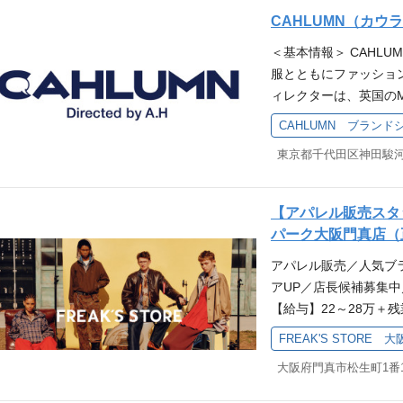
での接客・販売を主に
N ├DIGITAL MAR
CAHLUMN（カ
トや、スタイリングの
【ミッション】 会社
を通してフリークスの
＜基本情報＞ CAHL
げ・継続的な成長をさせ
◆スタイリング提案・レ
服とともにファッション
ォーム、周辺システムの
発信(Instagram
ィレクターは、英国のMON
生産性の向上 ・新技
す。 ＜オンライン説
のファッションメディ
CAHLUMN ブラン
の対策 ・SREの推進 
「フリークスストアに
昭雄氏。​ 長谷川昭雄
動化の推進 （会社が定
っとフリークスストア
東京都千代田区神田駿河
心としたコンセプトシ
nfrastructure as Co
にご参加ください！ 
接客・販売・飲食サーブ
設計・構築 ・ペアプ
として大切にしている
【アパレル販売スタッ
る品質担保 【開発環境】 
丁寧にお客様にお伝えく
パーク大阪門真店（
ript) ・CDK for Terra
売、飲食、ワインのサ
erprise ・Windows 
アパレル販売／人気ブ
食物の管理 ・イベン
AWS（WAF、SES、Lat
アUP／店長候補募集
nt、ECS(Fargate)、Ste
【給与】22～28万＋
er、Route53他） ■支
線「門真市駅」から徒歩
FREAK'S STORE 大
sor、その他（個人の好み
上 （合計115日以上
Plan、Claude Code、
望者も大募集！他のエ
I/CD: GitHub Action
きます。 ーーーーー