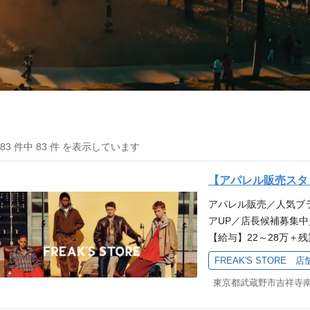
183 件中 83 件 を表示しています
【アパレル販売スタッ
アパレル販売／人気ブ
アUP／店長候補募集
【給与】22～28万＋
線、JR総武線、京王井
FREAK'S STORE 
5日・休暇10日以上 
ーーーーーーーーーー
員も同時募集していま