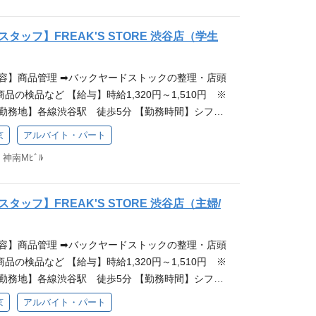
ーー ＜応募フォーム＞ ◆正社員も同時募集していま
♪ アパレル接客・販売はもちろん、 他業界・職種
ァンを増やしてください。 ◆スタイリング提案・レ
はこちら！！ ーーーーーーーーーーーーーーーーーー
保育士／看護師,,,）などから転職をした先輩も多
の作成 ◆SNSでの情報発信(Instagramなど) ◆
タッフ】FREAK'S STORE 渋谷店（学生
アの特徴♪ モノだけでなく、お客様がお買い物を楽
入社理由は 「洋服が好き」 「人と話すことが好
ど幅広い業務をお願いします。 ＜オンライン説明
会った高揚感までもトータルコーディネートする。
価値をつけながら提案したい」 「様々な挑戦ができる
あえず話を聞いてみたい」「フリークスストアに興味
内容】商品管理 ➡バックヤードストックの整理・店頭
お客様に提供できるか、お客様の心に残る接客を大事
 「キャリアアップできる環境が良い」などさまざま
か迷っている」など、もっとフリークスストアを知
の検品など 【給与】時給1,320円～1,510円 ※
ショップ『FREAK'S STORE』です！ 若手から
分の夢を追いかける方をデイトナは応援します！ ●
いたします！ 是非お気軽にご参加ください！ 中途採
勤務地】各線渋谷駅 徒歩5分 【勤務時間】シフト
！ 私たちと一緒にFREAK'S STORE（フリーク
働くのかな？気になる方はこちらからチェックでき
詳細はこちら！
務となります 《勤務例》 ・1日3時間×5日 ・1日4
上げていきましょう。 ★好きを原動力にする取り組
ップについて詳細はこちら ＜仕事内容＞ 店頭での接
京
アルバイト・パート
間×3日 等 ■主婦／主夫アルバイト希望の方はこちら！
してはこちらから！★ ーーーーーーーーーーーーーー
きます。 お客様が商品を選ぶ際のサポートや、スタ
 神南Mﾋﾞﾙ
ます♪ ・授業前後の時間帯を有効活用したい学生の
躍している先輩について♪ アパレル接客・販売はも
主な役割となります。ぜひあなたの接客を通して、
な方（バックヤード業務未経験も歓迎） ・ファッショ
（飲食／ホテル／営業／保育士／看護師,,,）などか
あなた自身のファンを増やしていってください。 ◆
レル業界に興味のある方（未経験の方も大歓迎で
く活躍中。 先輩たちの入社理由は 「洋服が好き」
業務 ◆店舗ディスプレイの作成 ◆SNSでの情報発
ッフ】FREAK'S STORE 渋谷店（主婦/
界へ就職を検討しているなど etc... ーーーーーー
」 「お客様に付加価値をつけながら提案したい」
ど) ◆店頭での商品管理 など幅広い業務をお願いします。
ーーーーー 積極的に楽しむ生活体験者＝フリークと
環境に身を置きたい」 「キャリアアップできる環境
店時の研修やOJTなどでしっかりノウハウをお伝え
内容】商品管理 ➡バックヤードストックの整理・店頭
フスタイルの楽しみ方を提案するセレクトショップ
です。 熱意を持って自分の夢を追いかける方をデイ
でいただいた後はあなたのパーソナルなホスピタリテ
の検品など 【給与】時給1,320円～1,510円 ※
RE 「FREAK'S STORE 渋谷店」の商品管理スタッフ
●どのような人が一緒に働くのかな？気になる方はこ
満足させる接客をお願いします。 ＜オンライン説明
勤務地】各線渋谷駅 徒歩5分 【勤務時間】シフト
盛り上げてくれる仲間を大募集！！ ★会社情報に関
す！ ●キャリアステップについて詳細はこちら ＜
あえず話を聞いてみたい」「フリークスストアに興味
ご家族の扶養内）の勤務となります 《勤務例》 ・1日
仕事内容＞ FREAK'S STORE 渋谷店にて、入荷
接客・販売をしていただきます。 お客様が商品を選ぶ
か迷っている」など、もっとフリークスストアを知
京
アルバイト・パート
×4日 ・1日6時間×3日 ・1日8時間×2日 等 ■学生アル
ードストックの整理・店頭不足商品の補充などの商