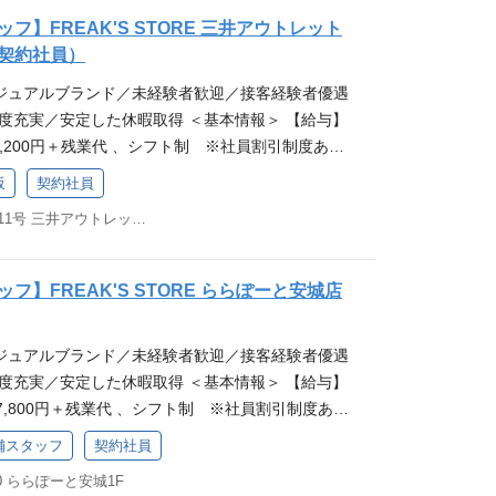
ン: Slack ・ドキュメント管理: OpenAPI、Schem
しています！ 契約社員のご応募はこちら！！ ーーー
フ】FREAK'S STORE 三井アウトレット
ィ: New Relic、Sentry ・インシデント管理ツー
ーーーーーーー フリークスストアの特徴♪ モノだ
契約社員）
【その他開発環境】 ・ハイエンドモデルのノートPCを支
買い物を楽しむ空間やお洋服に出会った高揚感まで
・モニタ2枚支給 ・Claude Code、Cursor有料プラン
ジュアルブランド／未経験者歓迎／接客経験者優遇
トする。 どれだけの”感動”をお客様に提供できる
T有料プラン利用可能 ・メンター制度
度充実／安定した休暇取得 ＜基本情報＞ 【給与】
接客を大事にしているのが、セレクトショップ『FR
251,200円＋残業代 、シフト制 ※社員割引制度あ
です！ 若手から挑戦できる環境があります！ 私たちと一
本線「門真市駅」から徒歩8分 【休日・休暇】年間
ORE（フリークスストア）を更に盛り上げていきましょ
阪
契約社員
日以上 （合計115日以上） ★アパレル未経験者も大
にする取り組み★ ★会社情報に関してはこちらから！
大阪府門真市松生町1番11号 三井アウトレットパーク大阪門真2F
望者も大募集！他のエリアにお住まいでも、WEB面接
ーーーーーーーーーーーーー 現在活躍している先輩に
ます。 ーーーーーーーーーーーーーーーーーーーー
・販売はもちろん、 他業界・職種（飲食／ホテル／
◆正社員も同時募集しています！ 正社員のご応募は
,,）などから転職をした先輩も多く活躍中。 先輩た
フ】FREAK'S STORE ららぽーと安城店
ーーーーーーーーーーーーーーーーー フリークススト
が好き」 「人と話すことが好き」 「お客様に付加
でなく、お客様がお買い物を楽しむ空間やお洋服に出
したい」 「様々な挑戦ができる環境に身を置きた
ジュアルブランド／未経験者歓迎／接客経験者優遇
タルコーディネートする。 どれだけの”感動”をお
プできる環境が良い」などさまざまです。 熱意を持っ
度充実／安定した休暇取得 ＜基本情報＞ 【給与】
お客様の心に残る接客を大事にしているのが、セレ
る方をデイトナは応援します！ ●どのような人が一
247,800円＋残業代 、シフト制 ※社員割引制度あ
'S STORE』です！ 若手から挑戦できる環境があり
なる方はこちらからチェックできます！ ●キャリア
東海道線「安城」駅、名古屋鉄道西尾線「北安城」駅か
REAK'S STORE（フリークスストア）を更に盛り
はこちら ＜仕事内容＞ 店頭での接客・販売を主にし
店舗スタッフ
契約社員
 【休日・休暇】年間休日105日・休暇10日以上
 ★好きを原動力にする取り組み★ ★会社情報に関し
客様が商品を選ぶ際のサポートや、スタイリングの提
0 ららぽーと安城1F
 ★アパレル未経験者も大歓迎★ ーーーーーーーーー
ーーーーーーーーーーーーーーーーーーーーー 現在活
ります。 ぜひあなたの接客を通してフリークスの、