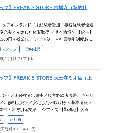
でなく、お客様がお買い物を楽しむ空間やお洋服に出
】FREAK'S STORE 吉祥寺（契約社
タルコーディネートする。 どれだけの”感動”をお
お客様の心に残る接客を大事にしているのが、セレ
ジュアルブランド／未経験者歓迎／接客経験者優遇
'S STORE』です！ 若手から挑戦できる環境があり
度充実／安定した休暇取得 ＜基本情報＞ 【給与】
REAK'S STORE（フリークスストア）を更に盛り
261,600円＋残業代 、シフト制 ※社員割引制度あ
 ★好きを原動力にする取り組み★ ★会社情報に関し
央線、JR総武線、京王井の頭線「吉祥寺」駅周辺
ーーーーーーーーーーーーーーーーーーーーー 現在活
店舗スタッフ
契約社員
105日・休暇10日以上 （合計115日以上） ★ア
♪ アパレル接客・販売はもちろん、 他業界・職種
東京都武蔵野市吉祥寺南町1丁目1-24 アトレ吉祥寺 本館2F
迎★ ーーーーーーーーーーーーーーーーーーーーー
保育士／看護師,,,）などから転職をした先輩も多
正社員も同時募集しています！ 正社員のご応募はこち
入社理由は 「洋服が好き」 「人と話すことが好
ーーーーーーーーーーーーーーー フリークスストアの
価値をつけながら提案したい」 「様々な挑戦ができる
フ】FREAK'S STORE 天王寺ミオ店（正
く、お客様がお買い物を楽しむ空間やお洋服に出会っ
 「キャリアアップできる環境が良い」などさまざま
コーディネートする。 どれだけの”感動”をお客様
分の夢を追いかける方をデイトナは応援します！ ●
ランド／未経験者活躍中／接客経験者優遇／キャリ
様の心に残る接客を大事にしているのが、セレクト
働くのかな？気になる方はこちらからチェックでき
中／研修制度充実／安定した休暇取得 ＜基本情報＞
 STORE』です！ 若手から挑戦できる環境がありま
ップについて詳細はこちら ＜仕事内容＞ 店頭での接
残業代・賞与別途支給 、シフト制 【勤務地】各線
EAK'S STORE（フリークスストア）を更に盛り上
ただきます。 お客様が商品を選ぶ際のサポートや、
【休日・休暇】年間休日105日・休暇10日以上
★好きを原動力にする取り組み★ ★会社情報に関して
どが主な役割となります。 ぜひあなたの接客を通し
阪
正社員
★アパレル未経験者も大歓迎★ ーーーーーーーーー
ーーーーーーーーーーーーーーーーーーーー 現在活躍
てあなた自身のファンを増やしてください。 ◆スタ
大阪府大阪市天王寺区悲田院町１０−４８ 天王寺Mioプラザ館 2階
ーー ＜応募フォーム＞ ◆契約社員も同時募集してい
 アパレル接客・販売はもちろん、 他業界・職種
 ◆店舗ディスプレイの作成 ◆SNSでの情報発信(I