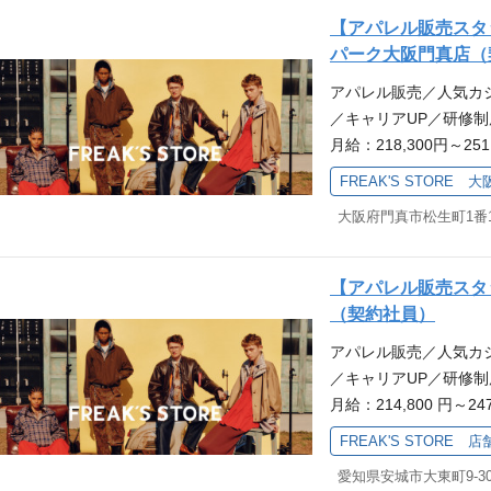
klog ・コミュニケーショ
◆契約社員も同時募集
【アパレル販売スタッ
aSpy ・オブザーバビリテ
ーーーーーーーーーーー
パーク大阪門真店（
ル：PagerDuty 
けでなく、お客様がお
給（Mac/Windows） 
アパレル販売／人気カ
もトータルコーディネー
利用可能 ・ChatGP
／キャリアUP／研修制
か、お客様の心に残る
月給：218,300円～
EAK'S STORE』
り！ 【勤務地】京阪
緒にFREAK'S ST
FREAK'S STORE 大
休日105日・休暇10
う。 ★好きを原動力
歓迎★ I・Uターン希
★ ーーーーーーーー
で対応させていただき
ついて♪ アパレル接客
ー ＜応募フォーム＞ 
営業／保育士／看護師,
【アパレル販売スタッ
こちら！！ ーーーー
ちの入社理由は 「洋服
（契約社員）
アの特徴♪ モノだけ
価値をつけながら提案
アパレル販売／人気カ
会った高揚感までもトー
い」 「キャリアアッ
／キャリアUP／研修制
客様に提供できるか、
て自分の夢を追いかけ
月給：214,800 円～
クトショップ『FREAK
緒に働くのかな？気に
り！ 【勤務地】JR
ます！ 私たちと一緒にF
ステップについて詳細
FREAK'S STORE 
ら徒歩圏内 ※車通勤可
上げていきましょう。
ていただきます。 お
愛知県安城市大東町9‐3
（合計115日以上）
てはこちらから！★ 
案などが主な役割とな