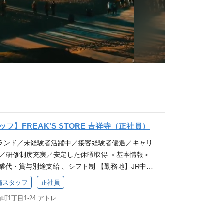
フ】FREAK'S STORE 吉祥寺（正社員）
ランド／未経験者活躍中／接客経験者優遇／キャリ
中／研修制度充実／安定した休暇取得 ＜基本情報＞
残業代・賞与別途支給 、シフト制 【勤務地】JR中央
の頭線「吉祥寺」駅周辺 【休日・休暇】年間休日10
店舗スタッフ
正社員
（合計115日以上） ★アパレル未経験者も大歓迎★
東京都武蔵野市吉祥寺南町1丁目1-24 アトレ吉祥寺 本館2F
ーーーーーーーーーーー ＜応募フォーム＞ ◆契約社
す！ 契約社員のご応募はこちら！！ フリークススト