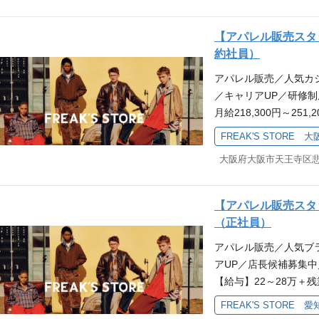
ます！ 契約社員のご
（飲食／ホテル／営業／
nstagramなど)
ーーーーー フリークス
く活躍中。 先輩たちの
＜オンライン説明会も
【アパレル販売スタッ
を楽しむ空間やお洋服
き」 「お客様に付加
クスストアに興味があ
約社員）
る。 どれだけの”感動
環境に身を置きたい」
ークスストアを知って
アパレル販売／人気カ
大事にしているのが、セレ
です。 熱意を持って自
ください！ 中途採用
／キャリアUP／研修制
から挑戦できる環境があり
どのような人が一緒に
月給218,300円～2
ークスストア）を更に
ます！ ●キャリアステ
地】各線「天王寺駅」徒
り組み★ ★会社情報
客・販売をしていただ
FREAK'S STORE 大
以上 （合計115日以
ーーーーーーーーー 現
イリングの提案などが
ーーーーーーーーーーー
はもちろん、 他業界・
フリークスの、そして
けでなく、お客様がお
どから転職をした先輩
スタイリング提案・レジ
もトータルコーディネー
き」 「人と話すこと
信(Instagramな
【アパレル販売スタッ
か、お客様の心に残る
い」 「様々な挑戦が
接客未経験の方にも入
（正社員）
EAK'S STORE』
環境が良い」などさま
します。 基礎を学ん
アパレル販売／人気ブ
緒にFREAK'S ST
デイトナは応援します
ィでぜひお客様の心を
アUP／店長候補募集
う。 ★好きを原動力
はこちらからチェック
会も開催中＞ 「とり
【給与】22～28万＋
★ ーーーーーーーー
ら ＜仕事内容＞ 店頭
がある！」「応募する
道線「安城」駅、名古
ついて♪ アパレル接客
商品を選ぶ際のサポー
っていただける時間に
FREAK'S STORE 愛
可 【休日・休暇】年間休
営業／保育士／看護師,