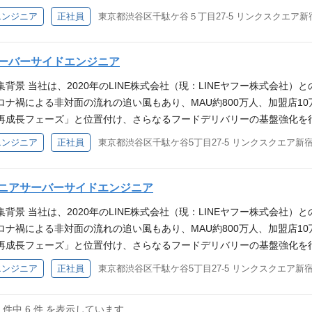
・改善 数万件の加盟店の中から、時間・場所・嗜好に合わせた最適な店
ティ運用（不正検知、ログ監視、CDN / WAF（Akamai等）の運用
軟な基盤へと刷新していく必要があります。 そのため、今後組織をさ
エンジニア
正社員
東京都渋谷区千駄ケ谷５丁目27-5 リンクスクエア新宿1
施策の最適化（LTV/離脱予測） ユーザーのLTV予測や離脱予兆検知
ース連携など） 使用するテクノロジー・ツール 開発言語 Java（Spring Boot）, 
め、自ら課題を見つけ出し、改善をリードいただける新たな仲間を募集し
）と連携した施策実行。 ※業務の変更の範囲：会社の定めるすべての業務
argate）, VMware, Linux, Kubernetes データベース Oracle, MySQL, Redis
について体制〜課題まで 仕事内容 本ポジションのミッションは、AW
野インタビュー記事＞ 「デリバリーこそ、テックジャイアントに勝てる
s, Jenkins、bitrise, Drone CI, Argo CD 構成管理ツール Terraform コ
新技術の導入やコスト最適化、運用の自動化など、エンジニア組織全体
ーバーサイドエンジニア
狙う経営哲学 ＜取締役／経営企画本部 本部長 安岡インタビュー＞ 【
elic タスク管理 JIRA 求める人物像 指示待ちではなく、自ら課題を
しては以下です。 ・出前館の主なサービスインフラである AWS 環境の管
襲──黒船襲来で大混戦のなかV字回復なるか！？ 経験・スキル <下記
集背景 当社は、2020年のLINE株式会社（現：LINEヤフー株式会社
決定・判断ができる方 複数部署と連携しながら物事を前に進められる方
の確認、さらには開発者からの問い合わせの対応 ・よりよい環境として
知識。 Pythonを用いた機械学習モデルの実装・評価経験（実務3年以上）。
ロナ禍による非対面の流れの追い風もあり、MAU約800万人、加盟店1
持てる方 AIやツールの導入有無ではなく、実務への適用と成果にこだ
る情報収集 ・費用最適化 ・業務効率化推進 ※業務の変更の範囲：会社
・加工・分析経験。 ビジネスサイドと協力し、課題定義から実装・効果
再成長フェーズ」と位置付け、さらなるフードデリバリーの基盤強化を
ップし、業務に活かせる方 外部セミナーや技術イベント、コミュニティ
 <必須> AWS を利用したインフラ運用、管理経験 Terraform, CloudFo
因果推論、メカニズムデザイン）の知見を用いた最適化経験。 組合せ
ックコマースプラットフォームとして、フードデリバリーサービスから
をチームや運用に還元できる方 ■エンジニアブログ https://recruit.demae-can
エンジニア
正社員
東京都渋谷区千駄ケ谷5丁目27-5 リンクスクエア新宿11
用したインフラ設計構築経験 Java/SpringBoot/Python/Go を利
実務適用経験。 MLOps（Vertex AI / SageMaker等）を用い
レガシー脱却、更なる拡張性の高いシステムへ" プロダクト開発では、
ps://speakerdeck.com/demaecan/hui-she-shuo-ming-zi-liao-20221
経験 Google Cloud を利用したインフラ運用、管理経験 各種 AWS 認定資
でのバックエンド開発経験。 使用するテクノロジー・ツール 言語: Python, SQL M
行を推進しています。 ここ数年間で、稼働率99.9%のSLA実現や、
ジ＞出前館のミッションとデリバリーの先に描く未来 「デリバリーこ
ew Relic, Datadog, Grafana 等)の構築、運用経験 CI/CD基盤(GitHub A
(SageMaker) ライブラリ: Scikit-learn, LightGBM, XGBoost, PyTorch/Te
ましたが、こうした改善はまだまだ道半ばです。 より拡張性の高いシ
ニアサーバーサイドエンジニア
表・矢野氏が語る、業界No.1を狙う経営哲学
ったミドルウェアやサービスの開発と運用の経験 使用するテクノロジー・ツー
cker 求める人物像 技術スキルと同等に、以下のマインドセットを重視
していく仲間を求めています。 ＜プロダクト本部紹介資料＞ プロダクト
 コンテナオーケストレーション: Kubernetes、Amazon ECS サービスメ
集背景 当社は、2020年のLINE株式会社（現：LINEヤフー株式会社
務部門（マーケ、営業、オペレーション等）と密にコミュニケーション
ユーザー数約800万人「デリバリーの日常化」を目指し、No.1デリバ
oDB CI/CD：GitHub Actions、Argo CD IaC：Terraform モニタリ
ロナ禍による非対面の流れの追い風もあり、MAU約800万人、加盟店1
べき具体的な技術課題へと構造化・定義できること。 現場・実数値への
前館のシステム開発の業務です。 【具体的な業務一例】 自社サービス
ミュニケーションが好きな方 自ら進んで課題を見つけ出し、課題解決まで
再成長フェーズ」と位置付け、さらなるフードデリバリーの基盤強化を
とせず、それが「実際の注文数」や「配送コスト」にどう寄与したかとい
業務 - アプリ向けAPIサーバ等バックエンドシステムの設計・開発 - 
技術に触れることが好きな方 ■エンジニアブログ https://recruit.demae-can.c
ックコマースプラットフォームとして、フードデリバリーサービスから
検証のスピード感 完璧なモデルを時間をかけて作るよりも、まずはプ
エンジニア
正社員
東京都渋谷区千駄ケ谷5丁目27-5 リンクスクエア新宿11
設計・開発 経験は考慮しますが、将来的には要件定義フェーズから一貫
://speakerdeck.com/demaecan/hui-she-shuo-ming-zi-liao-202211-
レガシー脱却、更なる拡張性の高いシステムへ" プロダクト開発では、
改善サイクルを回せること。 ■エンジニアブログ https://techblog.demae-can.
変更の範囲：会社の定めるすべての業務（在籍出向を含む） <プロダク
ジ＞出前館のミッションとデリバリーの先に描く未来 「デリバリーこ
行を推進しています。 ここ数年間で、稼働率99.9%のSLA実現や、
demaecan/hui-she-shuo-ming-zi-liao-202211-bc3f861b-1973-45f0-af
盟店向けAPIドキュメントを公開するサイトを0 → 1で立ち上げた話 
6 件中 6 件 を表示しています
表・矢野氏が語る、業界No.1を狙う経営哲学 ＜執行役員／プロダクト