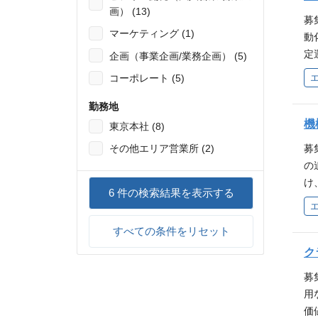
模は
画） (13)
募
a
マーケティング (1)
動
出
定
企画（事業企画/業務企画） (5)
ャ
な
コーポレート (5)
b
ー
o
関
勤務地
そ
ー
機
東京本社 (8)
rt
整
s:
募
その他エリア営業所 (2)
ル
o-
の
知
け
な
6
件の検索結果を表示する
ー
い
性
挑
すべての条件をリセット
の
シ
化
ク
況
デ
用
募
資
ア
用
ご
課
価