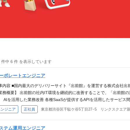
6 件中 6 件 を表示しています
ーポレートエンジニア
事内容 ■国内最大のデリバリーサイト『出前館』を運営する株式会社出
業務概要】 出前館の社内IT環境を継続的に改善することで、「出前館の
。 AIを活用した業務改善 各種SaaSが提供するAPIを活用したサービス
動化 社内ITシステム・社内インフラ構築・運用・管理 ※スキル、ご
エンジニア
正社員
東京都渋谷区千駄ケ谷5丁目27−5 リンクスクエア新
上決定いたします。 ※業務の変更の範囲：会社の定めるすべての業務（
増員ポジション） 経験・スキル ＜必須スキル＞ SaaSの運用、管理 AP
語を用いての業務改善の経験 ＜歓迎スキル＞ ワークフローシステムのA
ステム運用エンジニア