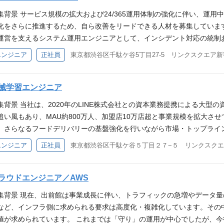
問わない） Zoom、Slack、Box、Confluence、JIRA、Git利用のご
集背景 サービス規模の拡大および24/365運用体制の強化に伴い、運用
 Workflows利用経験 コードレビューの経験 求める人物像 オープン
化をさらに推進するため、自ら改善をリードできる人材を募集しています
し、課題解決までを完遂/リードできる方 セルフスターターな人 新しい技
運営を支えるシステム運用エンジニアとして、インシデント対応の統制
ーインタビュー 「社内オペレーションに進化を。情報システム部の現在地と未来」 http
監視・オペレーション業務は外部委託しており、本ポジションでは以下
エンジニア
正社員
東京都渋谷区千駄ケ谷5丁目27-5 リンクスクエア新宿 
f5ce09 「目指すのは"ジャズバンド"のような組織。出前館の情報システム部で働く醍醐
ル体制（24/365）のもとで障害対応を行います ・障害発生時にはイ
.jp/engineer-recruitment/people/1114/ ＜役員メッセー
係部署への指示、進行管理など、対応全体の統制および意思決定を担っ
、テックジャイアントに勝てる領域だ」出前館の新代表・矢野氏が語る、業界No.1を狙う
ムが実施します。 ・データ更新、データパッチ、各種設定変更作業 ・
械学習エンジニア
icles/demaecan-20241122?utm_source=custom&utm_medium=offe
（必要に応じた判断・調整を含む） ・運用設計のサポートおよび新規シス
//recruit.demae-can.com/engineer-recruitment/ ■会社紹介資料 https://sp
集背景 当社は、2020年のLINE株式会社との資本業務提携による大
を活用した業務効率化・自動化・運用改善 ・監視システムの最適化およびア
202211-bc3f861b-1973-45f0-af97-198e202a31d5
追い風もあり、MAU約800万人、加盟店10万店超と事業規模を拡大さ
・架電の自動化を進めており、運用負荷の軽減と継続的な改善に取り組ん
、さらなるフードデリバリーの基盤強化を行いながら市場・トップライ
お、オンコール体制により月に数回程度の時間外対応や休日対応が発生
ムとして、フードデリバリーサービスからライフインフラへ、大きな変革
エンジニア
正社員
よう運用しています。 ＜参考記事＞ システム運用部 部長インタビュー 
の高いシステムへ" 事業の急拡大に伴い、配送効率の向上、販促コスト
む“止めない運用”の今 システム運用部 メンバーインタビュー 安定稼
最優先事項となっています。 データサイエンスを駆使して、複雑なビ
ステム運用部のリアルな仕事とは 経験・スキル <下記は必須> 本番環
する「攻め」のエンジニアを募集します。 仕事内容 プロダクトの成長
ラウドエンジニア／AWS
整理・判断・対応を行った経験 Linux / クラウド環境での運用経験 S
ルの設計・開発・運用を担当します。 クーポン配布の最適化（Uplift Mo
改善の実務経験 ＜歓迎スキル＞ インシデントコマンダーまたはそれに準ず
集背景 現在、出前館は事業成長に伴い、トラフィックの急増やデータ量
対効果）を最大化するパーソナライズされたクーポン配布戦略の構築。 
ラート設計の経験 スクリプト（Shell / Python等）による自動化経験
など、インフラ側に求められる要求は高度化・複雑化しています。その
との需給バランスに基づき、配達員への報酬をリアルタイムに最適化す
題に対するツール選定・導入・定着までを主導した経験 Splunk等のロ
値が求められています。 これまでは「守り」の運用が中心でしたが、今後