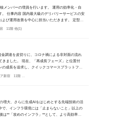
経験 iPaaS構築・運用設計の経験（Workatoなど） Okt
中核メンバーの増員を行います。 運用の効率化・自
コミュニケーションが好きな方 自ら進んで課題を見つけ
。 仕事内容 国内最大級のデリバリーサービスの安
術に触れることが好きな方 ■IT本部長、マネージ
および運用改善を中心に担当いただきます。 定型的
s://note.com/demae_can/n/n7a635
のような中核業務を担っていただきます。 ・オンコ
11階 他(1)
味とは」 https://recruit.demae-can.c
ンシデントコマンダーとして、状況整理、優先度判断、
ジ＞出前館のミッションとデリバリーの先に描く未来 「デリバリーこ
ていただきます ※実際の調査・対応作業は各専門チ
経営哲学 https://www.fastgrow.jp/a
抽出依頼・設定依頼における要件整理および関係者調
rjob&utm_campaign=param01 ■エンジニアブログ http
テム開発時の運用観点レビュー ・AIやSaaSツー
eakerdeck.com/demaecan/hui-she-shuo-ming-zi-lia
型の資金調達を皮切りに、コロナ禍による非対面の流れ
ラート運用の改善 また、PagerDuty等による通
せてきました。 現在、「再成長フェーズ」と位置付
でいます。 平均残業時間は月15時間程度です。
ンの成長を追求し、クイックコマースプラットフォ
しますが、チーム内でシフトを組み、負荷が偏らな
期を迎えています。 "レガシー脱却、更なる拡張
東京都渋谷区千駄ケ谷５丁目２７−５ リンクスクエア新宿 11階 他(1)
24時間365日、サービスを守る。システム運用部が
の最適化、ユーザー体験のパーソナライズが経営上
働を「仕組み」で実現。サービスを裏側で支え続ける、
ジネス課題を解決し、実世界のオペレーションを最適
境における障害対応経験 障害対応において主体的に状
を牽引する、以下の4つの主要ドメインにおけるMLモ
QL等を用いたデータ調査・抽出経験 業務改善または運
deling） ユーザーごとの反応率を予測し、ROI（投
る経験24/365オンコール対応の経験 監視設計、
の増大、さらに生成AIをはじめとする先端技術の活
配達報酬の最適化（ダイナミック価格設定） エリア
 AIやSaaSを活用した業務効率化・運用改善の経験 運用
中で、インフラ環境には「止まらないこと」以上の
るアルゴリズムの開発。 レコメンドエンジンの開
グ基盤を用いた調査・分析、または運用経験 セキュ
は**「攻めのインフラ」**として、より高効率で