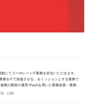
前館にてコーポレートIT業務を担当いただきます。
業務をITで加速させる」をミッションとする業務で
間連携の開発や運用 iPaaSを用いた業務改善・業務の
経験、目指すキャリアに応じて、お任せする業務は協議
宿 11階
在籍出向を含む） 【募集背景】 事業拡大のため
Iを利用したSaaS間の連携経験 何らかのプログラム
PIを利用した業務自動化経験 要件定義のご経験（規