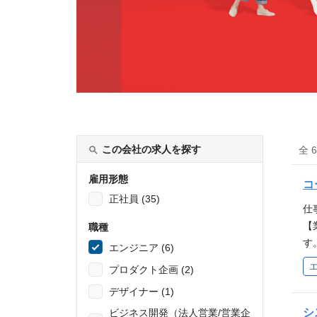
この会社の求人を探す
全 
雇用形態
コ
正社員 (35)
仕
【
職種
す
エンジニア (6)
自
プロダクト企画 (2)
の
デザイナー (1)
（
言
シ
ビジネス開発（法人営業/営業企