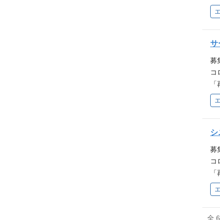
発
リ
柔
グ
リリ
た
A
（F
部
矢
on
最
サ
を
R
と
逆
募
思
況
的
コ
を
け
出
「
ア
キル
（
イ
知見
利
の
"
tt
の
テム
移
ー
(N
S 
き
シ
代
使
o
ド
WS
募
業
ブ
am
コ
く
出
コ
「
的
発
しい
イ
説
の
ps
"
速に
の
ー
移
m/
加
全 
代