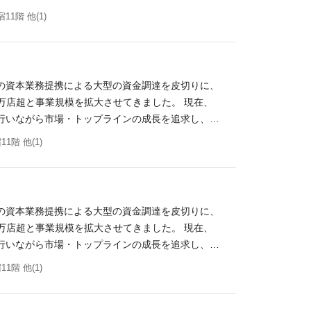
舗・メニューの提案ロジックの実装。 マーケティン
など）の実務経験 開発チームとの協業経験（運用設計・
らに強化し、技術的な側面から事業成長を加速させる
1階 他(1)
モデルを構築し、マーケティングオートメーション（M
Kotlin インフラ AWS, Verda, Serverless
ます。 ＜プロダクト本部紹介資料＞ プロダクト本
（在籍出向を含む） <参考情報> ＜代表取締役／
, Elasticsearch, Dynamo DB CI/CD GitHub Acti
Sを中心としたインフラ基盤の運用・保守に加えて、
領域だ」出前館の新代表・矢野氏が語る、業界No.1
ード管理 GitHub, BitBucket モニタリング Sentry, New
の生産性を最大化することです。 具体的な業務一例
デリバリー大戦争】「5円の攻防」に賭けた出前館の
発見し改善を推進できる方 不確実な状況でも整理し、意
理、運用 ・各種 IAM の管理や、日常的な利用状
は必須> 機械学習、統計学、または数学に関する専門
）との資本業務提携による大型の資金調達を皮切りに、
 運用を「こなす」のではなく「より良くする」視点
いくために、新しい技術やAWSの新サービス等にお
 SQLを用いた大規模データ（BigQuery等）の抽
0万店超と事業規模を拡大させてきました。 現在、
われる方 技術トレンドや運用事例などを自らキャッチ
の定めるすべての業務（在籍出向を含む） 経験・ス
検証までを主導した経験。 ＜歓迎スキル＞ 経済学
行いながら市場・トップラインの成長を追求し、ク
活動への参加・発信に興味がある方 自ら学び、得た
rmation 等の IaC 実務経験 ＜歓迎スキル＞ AWS を
最適化、強化学習、またはバンディットアルゴリズム
ライフインフラへ、大きな変革期を迎えています。
.com/engineer-recruitment/ ■会社紹介資料 h
階 他(1)
用した開発経験 Web サービス運用経験 方式設計、技術選定
たモデルの安定運用経験。 大規模トラフィックが発生するシス
積極的な刷新によるシステムの向上、モダン技術への
1-bc3f861b-1973-45f0-af97-198e202a31d5 ＜役員メッセ
格 各種 Google Cloud 認定資格 モニタリング基盤
L基盤: GCP (BigQuery, Vertex AI), AW
マイクロサービス化、クラウド移行などの改善を行って
そ、テックジャイアントに勝てる領域だ」出前館の新
ctions, ArgoCD 等)の構築、運用経験 Kubernetes を
nsorFlow ワークフロー: Airflow, Kubeflow, GitHub, D
ステムへ進化させるため、ともに出前館の成長をリー
ル 開発言語：Go、Java インフラ：Verda、A
します。 ビジネス・トランスレーターとしての能力
本部について体制〜課題まで 仕事内容 ◆アクティ
ッシュ: Istio データベース：MySQL、Redis、Dyn
）との資本業務提携による大型の資金調達を皮切りに、
を取り、抽象的なビジネスニーズを、機械学習で解
リー企業へと成長した『出前館』を運営する株式会社
ング：New Relic、OpenTelemetry 求める人物像 オープン
0万店超と事業規模を拡大させてきました。 現在、
こだわり モデルの精度（AUC等）の向上のみを目
（出前館）のサービスサイトおよび基幹システムの開
を完遂/リードできる方 セルフスターターな人 新
行いながら市場・トップラインの成長を追求し、ク
うビジネス成果（KPI）に責任を持てること。 仮
Webサイトや管理ツール等Webフロントエンドシステム
om/engineer-recruitment/ ■会社紹介資料 htt
ライフインフラへ、大きな変革期を迎えています。
ロトタイプを現場に投入し、フィードバックを得て高
階 他(1)
して携わっていただくことを想定しています ※業務
bc3f861b-1973-45f0-af97-198e202a31d5 ＜役員メッセ
積極的な刷新によるシステムの向上、モダン技術への
co.jp/ ■会社紹介資料 https://speakerdeck.co
ト関連のホットトピックス@エンジニアブログ> ・
そ、テックジャイアントに勝てる領域だ」出前館の新
マイクロサービス化、クラウド移行などの改善を行って
97-198e202a31d5
・大規模レガシーシステムのマイクロサービス化におけ
本部長 神保インタビュー＞ プロダクト開発の次の一