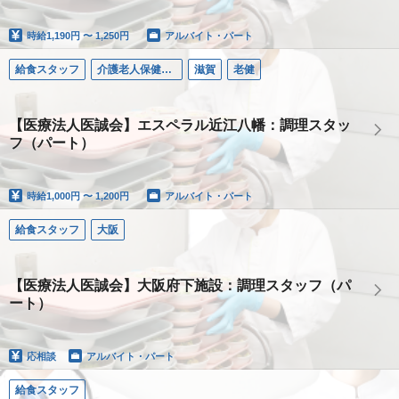
時給
1,190円 〜 1,250円
アルバイト・パート
給食スタッフ
介護老人保健施設エスペラル近江八幡
滋賀
老健
【医療法人医誠会】エスペラル近江八幡：調理スタッ
フ（パート）
時給
1,000円 〜 1,200円
アルバイト・パート
給食スタッフ
大阪
【医療法人医誠会】大阪府下施設：調理スタッフ（パ
ート）
応相談
アルバイト・パート
給食スタッフ