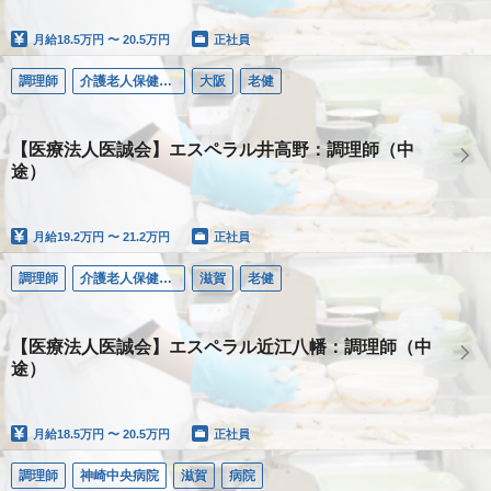
月給
18.5万円 〜 20.5万円
正社員
調理師
介護老人保健施設エスペラル井高野
大阪
老健
【医療法人医誠会】エスペラル井高野：調理師（中
途）
月給
19.2万円 〜 21.2万円
正社員
調理師
介護老人保健施設エスペラル近江八幡
滋賀
老健
【医療法人医誠会】エスペラル近江八幡：調理師（中
途）
月給
18.5万円 〜 20.5万円
正社員
調理師
神崎中央病院
滋賀
病院