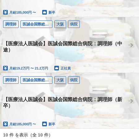
月給
185,000円 〜
新卒
調理師
医誠会国際総合病院
大阪
病院
【医療法人医誠会】医誠会国際総合病院：調理師（中
途）
月給
19.2万円 〜 21.2万円
正社員
調理師
医誠会国際総合病院
大阪
病院
【医療法人医誠会】医誠会国際総合病院：調理師（新
卒）
月給
185,000円 〜
新卒
10 件 を表示（全 10 件）