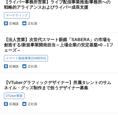
【ライバー事務所営業】ライブ配信事業推進/事務所への
戦略的アライアンスおよびライバー成長支援
マーケティング
応相談
正社員
【法人営業】次世代スマート眼鏡「SABERA」の市場を
創造する/新規事業開発担当～上場企業の安定基盤×0→1フ
ェーズ～
スマート眼鏡事業(SABERA)
応相談
正社員
【VTuberグラフィックデザイナー】所属タレントのサム
ネイル・グッズ制作まで担うデザイナー募集
VTuber事業
応相談
正社員