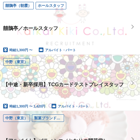
囍鵲亭（朝霞）
ホールスタッフ
囍鵲亭／ホールスタッフ
時給
1,300円 〜
アルバイト・パート
中野（東京）
【中途・新卒採用】TCGカードテストプレイスタッフ
時給
1,300円 〜 1,420円
アルバイト・パート
中野（東京）
製菓ブランド・となりの開花堂