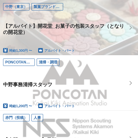
中野（東京）
製菓ブランド・となりの開花堂
【アルバイト】開花堂_お菓子の包装スタッフ（となり
の開花堂）
時給
1,300円 〜
アルバイト・パート
PONCOTAN（中野坂上）
清掃・調理
中野事務清掃スタッフ
時給
1,200円 〜
アルバイト・パート
赤門（投稿）
人事