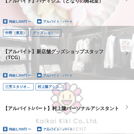
【アルバイト】パティシエ（となりの開花堂）
時給
1,300円 〜
アルバイト・パート
中野（東京）
グッズショップ・となりの甚蛾狼
【アルバイト】新店舗グッズショップスタッフ
（TCG）
時給
1,300円 〜
アルバイト・パート
三芳スタジオ（埼玉）
村上隆アシスタント補佐
【アルバイト/パート】村上隆パーソナルアシスタント
時給
1,700円 〜
アルバイト・パート