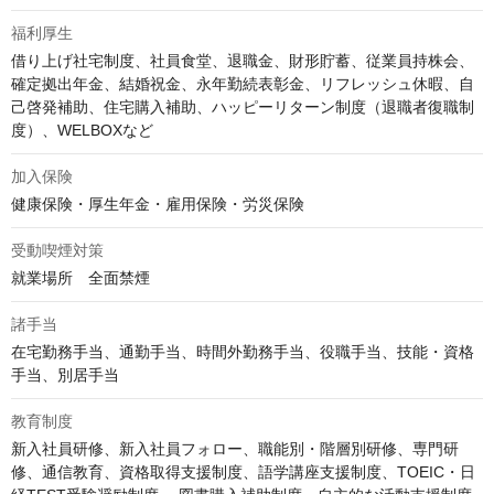
福利厚生
借り上げ社宅制度、社員食堂、退職金、財形貯蓄、従業員持株会、
確定拠出年金、結婚祝金、永年勤続表彰金、リフレッシュ休暇、自
己啓発補助、住宅購入補助、ハッピーリターン制度（退職者復職制
度）、WELBOXなど
加入保険
健康保険・厚生年金・雇用保険・労災保険
受動喫煙対策
就業場所　全面禁煙
諸手当
在宅勤務手当、通勤手当、時間外勤務手当、役職手当、技能・資格
手当、別居手当
教育制度
新入社員研修、新入社員フォロー、職能別・階層別研修、専門研
修、通信教育、資格取得支援制度、語学講座支援制度、TOEIC・日