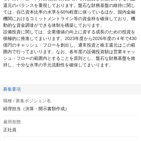
還元のバランスを重視しております。盤石な財務基盤の維持に関し
ては、自己資本比率の水準を60%程度に保っているほか、国内金融
機関におけるコミットメントライン等の資金枠を確保しており、機
動的な資金調達ができる体制を構築しております。
設備投資に関しては、企業価値の向上に資する成長のための投資を
積極的に推進してまいります。2023年度から2026年度の４年で430
億円のキャッシュ・フローを創出し、通常投資と株主還元はこの範
囲内で行ってまいります。なお、各年度の設備投資額は営業キャッ
シュ・フローの範囲内とすることを原則とし、盤石な財務基盤を維
持し、十分な水準の手元流動性を確保してまいります。
募集要項
職種 / 募集ポジション名
経理担当（決算・開示書類作成）
雇用形態
正社員