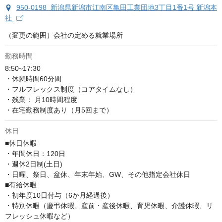
950-0198 新潟県新潟市江南区亀田工業団地3丁目1番1号 新潟本
社
（変更の範囲）会社の定める就業場所
勤務時間
8:50~17:30

・休憩時間60分間

・フルフレックス制度（コアタイムなし）

・残業： 月10時間程度

・在宅勤務制度あり（月5回まで）
休日
■休日休暇

・年間休日：120日

・週休2日制(土日)

・日曜、祭日、盆休、年末年始、GW、その他指定会社休日

■有給休暇

・初年度10日付与（6か月経過後） 

・特別休暇（慶弔休暇、産前・産後休暇、育児休暇、介護休暇、リ
フレッシュ休暇など）