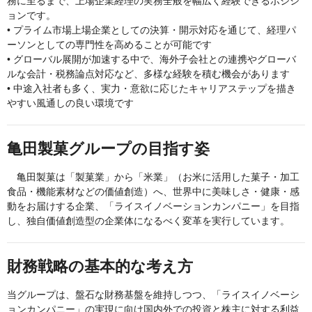
務に至るまで、上場企業経理の実務全般を幅広く経験できるポジシ
ョンです。
• プライム市場上場企業としての決算・開示対応を通じて、経理パ
ーソンとしての専門性を高めることが可能です
• グローバル展開が加速する中で、海外子会社との連携やグローバ
ルな会計・税務論点対応など、多様な経験を積む機会があります
• 中途入社者も多く、実力・意欲に応じたキャリアステップを描き
やすい風通しの良い環境です
亀田製菓グループの目指す姿
亀田製菓は「製菓業」から「米業」（お米に活用した菓子・加工
食品・機能素材などの価値創造）へ、世界中に美味しさ・健康・感
動をお届けする企業、「ライスイノベーションカンパニー」を目指
し、独自価値創造型の企業体になるべく変革を実行しています。
財務戦略の基本的な考え方
当グループは、盤石な財務基盤を維持しつつ、「ライスイノベーシ
ョンカンパニー」の実現に向け国内外での投資と株主に対する利益