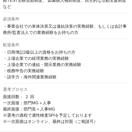
経TEST受験奨励制度、 図書購入補助制度、自主的な活動支援制度
など
必須条件
・事業会社での単体決算又は連結決算の実務経験、もしくは会計事
務所/監査法人での業務経験をお持ちの方
歓迎条件
・日商簿記2級以上の資格をお持ちの方

・上場企業での経理業務の実務経験

・上場企業での連結・開示業務の実務経験

・税務申告の実務経験

・語学力・海外関連業務経験
選考プロセス
面接回数： ２ 回

一次面接：部門MG＋人事

最終面接：部門長＋人事MG

※選考の過程で適性検査SPIを予定しております

※一次面接はオンライン、最終は対面（ご相談可）