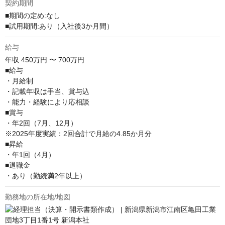
契約期間
■期間の定め:なし

■試用期間:あり（入社後3か月間）
給与
年収
450万円 〜 700万円
■給与

・月給制

・記載年収は手当、賞与込

・能力・経験により応相談

■賞与

・年2回（7月、12月）

※2025年度実績：2回合計で月給の4.85か月分

■昇給

・年1回（4月）

■退職金

・あり（勤続満2年以上）
勤務地の所在地/地図