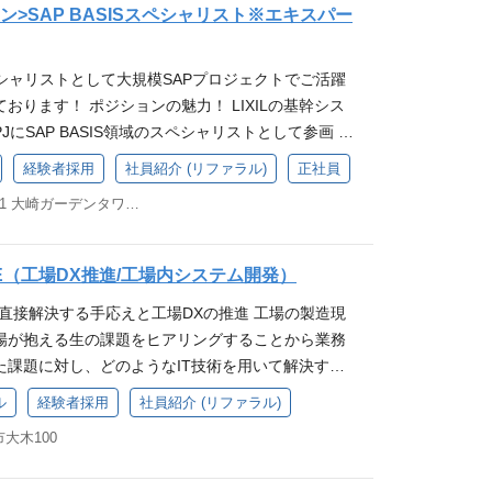
代からでも自分のアイデアを積極的に提案・実行でき
たアジャイル開発の導入・推進 パブリッククラウド活
チームは、LIXIL石下工場のデジタル化を推進する中核
地となります ◆業務内容によって、埼玉のIoT実
イン>SAP BASISスペシャリスト※エキスパー
と裁量があります。 ●就業環境もよくライフワーク
テム高度化の検討 ＜ここがポイント！＞ ビジネスへ
インフラストラクチャの最適化、データ管理、セキュ
へ出向くことがあります ●LIXIL品川オフィス（品
方が可能 平均残業時間は月10〜20時間程度。業務
ちが守るシステムが、全国の建材流通を支えているとい
全体のデジタル能力を高め、持続可能な成長を目指
京都品川区東品川４丁目１３−１４ ＜アクセス＞り
スペシャリストとして大規模SAPプロジェクトでご活躍
れ替え時には、夜間や土日対応も発生する場合もあ
トを感じられます。 変革のリーダーシップ: 現在
X推進により今後開発業務も増えてくることが想定され
駅前 ●IoT実験住宅『みらいえらぼ』 〒343-0828
おります！ ポジションの魅力！ LIXILの基幹シス
や代休等、個人の裁量できちんと取得できる環境で
「攻め（アジャイル・クラウド化）」の過渡期で
めの増員採用となります。 求められる経験・スキル
2丁目24-6 IoT実験住宅『みらいえらぼ』 求め
にSAP BASIS領域のスペシャリストとして参画 英
場におけるデジタル改善（DX）を牽引し、生産効率
像を描き、組織の変革をリードする経験が積めま
システム開発経験 VBA、マクロを使用し開発を進め
ど 【必須スキル】 ・IoT機器のシステムアーキテク
的にGlobalプロジェクトへチャレンジ 組織 Jap
側面から支えていただくポジションです。 現場のニ
: 将来的には、プロダクトオーナー（PO）やスクラム
キル】 ・多様なチームとの協働経験がある方 ・AS
経験者採用
社員紹介 (リファラル)
正社員
 ・クラウドまたはアプリに関連する知識や開発経験
m：11名所属（少数精鋭） 異なるバックグラウンドを持つチ
タル技術を用いた、具体的なソリューションの構
クトを牽引する道や、エンジニアリングマネージャ
SQLserver、SQLのいずれかを使った開発経験がある方
やセンサや制御などのIoTに関する回路設計スキル
東京都品川区西品川1-1-1 大崎ガーデンタワー24F
新たな価値を創造！ 基本的にリモート勤務（全国）/
ます。 【担当業務】 ・社内システムの開発・保守・
道など、志向に合わせたキャリアアップが可能で
当事者意識をもって日々の業務に取り組める方 ・チー
や制御などのIoTに関する組込みソフトウェア設計
携わる担当業務詳細 入社後は、Japan SAP DevO
ーズに基づいたシステム改修、新規アプリ開発 ・D
験 ◆必須条件 障がい者手帳をお持ちの方もしくは
て働ける方 ・さまざまなことに率先して挑戦でき
ハードウェアやソフトウェアに関連するPoC実施の
チームに所属し、以下業務を担当していただきます。 社内
AIを用いた検査工程の自動化など、最新技術を導入
ン系システムの開発・導入・運用に関する経験７年以
 会社概要 世界中の誰もが願う、豊かで快適な住ま
E（工場DX推進/工場内システム開発）
る人物像】 ・当事者意識をもって日々の業務に取り組
計画に則したSAP環境の構築、準備関連業務の計画
適化 ・現場へのヒアリングと要件定義 製造現場のス
程の経験がある方 チーム開発経験がある方 ◆歓迎
びとの住まいの夢を実現するために、先進的な技術と製品
僚に敬意を持って働ける方 ・さまざまなことに率先し
題を直接解決する手応えと工場DXの推進 工場の製造現
関連するPJステークホルダー（アプリケーション側の
ケーションを取り、課題をデジタルの力で解決する
るシステム開発経験 パブリッククラウドの知識と経験 A
す。 水の可能性を広げるシャワーや水栓、料理の創
欲のある方 ・プロジェクトマネジャやプロダクトマ
場が抱える生の課題をヒアリングすることから業務
など）と連携、調整を行い必要となるSAP BASIS
インフラ環境の構築・管理 サーバー・ネットワーク
ング ◆求める人物像 当事者意識をもって日々の業務に
ン。清潔さと快適さを兼ね備えたトイレ。家の中と
外をマネジメントできる方 このポジションの魅力 建
た課題に対し、どのようなIT技術を用いて解決する
ド 現行運用中のSAP関連システムの運用・パフォ
、PC・プリンター等のセットアップ、トラブルシュ
円滑にコミュニケーションを取り、チーム・同僚に敬
や窓。空間に彩りを添える内装や外装。長い一日の
であり、スマートホームシステムのトップランナー
、開発を通じて形にしていく、まさに「工場DX」の
ーニングを通じシステム安定稼働を実現/ベンダーマ
率は、システム開発・改善業務が約8〜9割、インフラ
さまざまなことに率先して挑戦できる、成長意欲のあ
ル
経験者採用
社員紹介 (リファラル)
まいをより豊かで快適にするのは、実は意外とシン
自身が開発した機器を全国へローンチでき、また、多く
ンです。 自分のアイデアが製造現場の劇的な改善に
活動を通じてBASIS内チームメンバーのBASIS技術の
想定しています。 (変更の範囲)適性に応じて、会社
自体に興味を持ってシステム開発に取り組める方 LI
ILは、2011年に国内の主要な建材・設備機器メーカ
ことができます。 開発者やマネージャとしての活躍
大木100
ダイレクトに実感できる大きなやりがいがありま
けた活動と提案 (変更の範囲)適性に応じて、会社
行うことがある。 組織概要 雇用元：株式会社大和Ｌ
Point LIXIL Digital部門は、 「エンジニアが一番幸せ
た。以後、GROHE、American Standardとい
 当組織は若い世代が多く、若手でもプロジェクトを
すい就業環境 工場現場とコミュニケーションを取りな
うことがある <将来的なキャリアパス> 英語スキ
和工場について】 大和工場は主に住宅用サッシを生産
」 をコンセプトに従来の事業会社とは一線を画す、エ
傘下に収め、日本のものづくりの伝統を礎に、世界
ており、チャレンジする方を応援する風土がありま