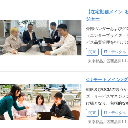
開発・運用 流通店向
ラミングスキル・経験（Pyth
織概要 【下妻工場につい
体系で、ワークライフ
グループについて～ L
フレックス制度（コア
営業用、販売系システ
開発の経験（スクラム） De
造・押出・表処)と加
【在宅勤務メイン_
の実現」に向けて、ト
ンスを大切にしながら、柔
開発・購買・生産・物
など） ITインフラ（
部門（管理課）につい
ジャー
窓、ドア、インテリア
w.tech-street.jp/e
ションアーキテクチャ
クラウドやコンテナ技術
ール化し、持続可能な工
す。 INAX、GROHE、
タビュー記事で、組織
外部ベンダーおよびグ
画・設計・実装等）など
ウェア開発の経験（設
域を担うチームは10名
の製品ブランドを擁し
ことができます。
（エンタープライズ・
変更を行うことがある 
SQLの知識 【歓迎要
バーが活躍しておりま
らしの課題を解決する
ビス品質管理を担うポ
へのご関心（未経験可）
の業務経験 OSS開発・
となる加工部門の生産
ます。 また、国内外
は、ESM(Enterprise 
が興味のある方） ビ
経験 フロントエンド開発の経
門のDX推進を担ってい
関東
IT・デジタル
や販売にとどまらず、
下記業務を担当していた
ているため、英語に抵
機械学習の知識 【求
を活かしながら業務分
ど住生活に関連する幅広
びアクセス制御 日本国
のアサインも可能です
組める方 チーム・同
きは楽しむ」というメ
上で事業を展開し、毎
ガバナンス支援 外部ベ
業務に取り組める方 
挑戦できる、成長意欲
す。 求められる経験・
会社の定める業務へ変更
に率先して挑戦できる
て、ものづくりに変化
・VB.NET またはC#
<リモートメイン>グ
Monthly Meeti
を駆使して、ものづく
題解決やビジネス目標
験をお持ちの方 【歓迎
戦略及びOCMの観点か
> 英語力を活かしてグ
力して課題解決やビジ
Sやチャットを活用し
（工場）経験 会社概要
ズ・サービスマネジメ
ーキテクト/スペシャリス
方 社内SNSやチャッ
があり、実験して学ぶ
まいの実現」に向けて
け橋となり、包括的な
められる経験・能力・ス
術に興味があり、実験
欲がある方 チームで
や、窓、ドア、インテ
て、サービス・マネジ
語をお持ちの方で以下
と学習意欲がある方 
務を進め、結果を出す
関東
IT・デジタル
います。 INAX、GROH
ことに注力します。 入社
ト、またはシステム管
主導で業務を進め、結
の開発に情熱を持って取
数々の製品ブランドを
e Service Manag
理、ハードウェア／ソ
サービスの開発に情熱を
デジタル部門はUS、EMEN
の暮らしの課題を解決