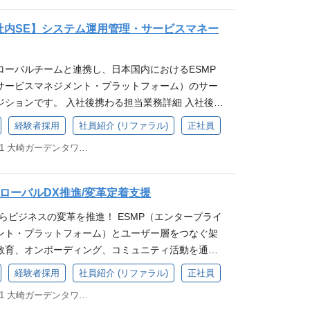
け受発注・販売管理システムの企画、開発、運用 社内
on, Node.js, Go, BigQueryなど） アジャイル
て】 下妻工場はLIXIL国内最大規模の、材料(鋳
バランスを大切にしながら働くことができます。
IXILは、「世界中の誰もが願う、豊かで快適な住まい
タイムなし）を導入しています。ワークライフバラ
ムの企画・開発、運用 など 基幹系システム（営業・
vOpsの経験（Jira、Git/Bitbucket、自動テスト
工の生産工程を持つ『アルミ一貫工場』です。 【所属
社内SE】システム運用管理・サービスマネー
イレ、お風呂、キッチンなどの水まわり製品や、
軟な働き方が可能です。 <参考記事>https://ww
流・人事・経理等）の企画・開発・運用 アプリケー
サーバー・ネットワーク・セキュリティ）の設計-構築
て】 工場の製造に関する技術や知識を形式知化・ツ
、エクステリアなど建材製品を開発、提供していま
ntry/2024/02/13/125058 Digital部門の常務役員岩﨑のイン
の設計、実装、検証、保守 インフラ基盤の整備（企
、IaCを活用したシステム開発・運用経験 ソフト
場運営に貢献することを使命としています。 IT領
American Standard、TOSTEMをはじめとする数々
変革やエンジニア文化醸成への想いをより深く知る
ローバルチームと連携し、日本国内におけるESMP
 (変更の範囲)適正に応じて、会社の定める業務へ
計、開発、テスト、デバッグ） データベース管理と
程の組織となり20代～50代まで幅広い年齢層のメン
、先進の技術とイノベーションを通じて、日々の暮
サービスマネジメント・プラットフォーム）のサー
求められる経験・スキル など 【必須要件】 IT業務
件】 ビジネスレベルの英語スキル グローバル環境で
す。 今回ご採用の方には下妻工場の内でも特に重要
高品質な製品・サービスをグローバルに展開してい
ジションです。 入社後携わる担当業務詳細 入社後
 【歓迎要件】 IT関連の知見（必須ではありません
貢献の経験 クラウドサービス（AWS, GCPなど）の
向上やDX推進をお任せする予定でおります。加工部
に多くのグループ会社を有し、建材・設備機器の製造
Service Management ) Platformsチームの一員として
ジネスレベルの英語（海外とのプロジェクトも増加し
験（JavaScript, HTML, CSS） データ分析や
るITチームは4名程で構成されており、各自の強み
経験者採用
社員紹介 (リファラル)
正社員
施工、メンテナンス、住宅フランチャイズの展開な
だきます。 <業務内容> ESMシステムの管理およ
抗感がない方。英語を必要としないプロジェクトへ
める人物像】 当事者意識をもって日々の業務に取り
担をしています。 「集中するときは集中、楽しむと
い事業も行っています。 LIXILは、世界150カ国以
東京都品川区西品川1-1-1 大崎ガーデンタワー24F
内のインシデントおよび問題管理 運用データ収集/
。） 【求める人物像】 当事者意識をもって日々の
僚に敬意を持って働ける方 さまざまなことに率先して
リハリを大切にする文化が根付いている組織風土で
日10億人以上の人びとの暮らしを支えています。
ンダーとの連携・調整 (変更の範囲)適正に応じて、
チーム・同僚に敬意を持って働ける方 さまざまなこと
のある方 自分の持っているデジタル技術を駆使し
スキル など 【必須条件】 下記要件に当てはまる方
を行うことがある <英語使用場面> 海外拠点との
、成長意欲のある方 自分の持っているデジタル技術
を起こせないかと思っている方 チームで協力して課
のスキルをお持ちの方 ・SQL Server を用いた実務経
ローバルDX推進/変革定着支援
ngやメールでのコミュニケーション <将来的なキャリアパス
りに変化を起こせないかと思っている方 チームで協
達成のために全力で取り組むことのできる方 社内SN
条件】 ・プロジェクトマネジメント経験 ・製造業
らビジネスの変革を推進！ ESMP（エンタープライ
ローバルプロジェクトに参画 プラットフォーム・ア
ネス目標達成のために全力で取り組むことのできる
たコミュニケーションに柔軟な方 新しい技術に興味
 LIXILは、「世界中の誰もが願う、豊かで快適な住
ント・プラットフォーム）とユーザー層をつなぐ架
ト ITサービスデリバリー ＆ ガバナンス など 求
トを活用したコミュニケーションに柔軟な方 新しい技
ことが好きな方 新しい技術に対する好奇心と学習意
、トイレ、お風呂、キッチンなどの水まわり製品
教育、オンボーディング、コミュニティ活動を通じ
キル <必須スキル/経験> ビジネスレベル以上の英
して学ぶことが好きな方 新しい技術に対する好奇心
協力して問題を解決することが得意な方 自己主導で業
リア、エクステリアなど建材製品を開発、提供して
メント・プラットフォームの価値を最大限に高める
いずれのご経験がある方 ITサービスマネジメン
チームで協力して問題を解決することが得意な方 自己
ことができる方 社会に影響を与える製品・サービス
経験者採用
社員紹介 (リファラル)
正社員
E、American Standard、TOSTEMをはじめとする
後携わる担当業務詳細 入社後は、ESM(Enterpris
理における実務経験がある方 ユーザーアクセス管
果を出すことができる方 社会に影響を与える製品・
り組むことができる方 LIXIL デジタル部門の魅力
擁し、先進の技術とイノベーションを通じて、日々
東京都品川区西品川1-1-1 大崎ガーデンタワー24F
ement ) Platformsチームの一員として下記業務を担当し
フトウェアインベントリの管理、またはSaaSプラッ
持って取り組むことができる方 LIXIL デジタル部
A、APAC・Africa・JapanとGLOBALで構成さ
する高品質な製品・サービスをグローバルに展開し