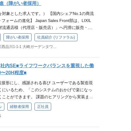
ていくため工場のDX化を推進しています。 これまで
予約受付を開始 担当業務 ●スマートホームシステ
クト開発をすすめております。アイデアや技術力を
など、エンジニア同士が学び合い、刺激し合う機会
進（障がい者採用）
入し生産に必要な部品のピックアップ作業を人の手で
トの構築 ●IoT技術で構築したスマートホームシス
持って開発に携わることができます。 活発な社内エ
知見を深め、共に成長できる環境です。 ビジネスへ
対象とした求人です。） 【国内シェアNo.1の商流
んでくれるシステムの導入などを実現しています。
oC・設計・試作・商品化 ●動作確認・品質確認 ●市
 ・・・エンジニア同士の交流を奨励する文化があ
製エンジニアだからこそ、ビジネスプロセスを深く理
ームの進化】 Japan Sales Front部は、LIXIL
（１）（２）の業務から担当いただきながら、会社理
機能・サービスの維持管理 ご経験や今後のキャリア
討会、部活動、チームワークショップなど、互いに
発に貢献できます。 柔軟な働き方 ・・・リモートワ
材流通店様（代理店・販売店）」へ円滑に販売・提
入社3～半年後くらいには（３）にも携わっていただ
務経験が可能なポジションです！ 組織概要 所属：ハ
が豊富！ 技術的な知見を深め、仲間と刺激し合いな
ーパーフレックス制度（コアタイムなし）を導入し
テムを管轄しています。 担当業務 本ポジションは、
カスタマイズシステムの維持管理 （２）ネットワー
事業 現在私たちの部署では、ハウジングテクノロジ
 多様なキャリアパス ・・・JobOffer制度などを
障がい者採用
社員紹介 (リファラル)
フバランスを大切にしながら、柔軟な働き方が可能
パートナーを繋ぐ大規模な「販売管理システム」の開
３）工場内デジタル化推進 ※使用ツール：Excel A
変革のエンジンとなって活躍していただける人材を
アパスに挑戦し、自身の可能性を広げることが可能
w.tech-street.jp/entry/2024/02/13/125058 Digi
東京都品川区西品川1-1-1 大崎ガーデンタワー24F
継続的な機能改善をリードすることをミッションと
ET、VB.NET、SQLserver、SQL ＜就業環境＞ 残業月1
はLIXIL全体のIoT商品の中心的役割として機能し
lixil.co.jp/corporate/recruit/interview/ng017/
﨑のインタビュー記事で、組織変革やエンジニア文化
受注から売上・請求に至るビジネスの根幹プロセスをI
祝休み 基本的には工場に出社していただく勤務形態と
にはライフアシスト２の発売、その後も続々と新しい
 リモートワークをメインとし、スーパーフレックス制
く知ることができます。
規模の取引を動かす「LIXILの経済エンジンの守り
事情などやむを得ない場合にはリモートワークも対
スを拡充しており、2022年10月には新IoT実験住
コアタイムのない柔軟な勤務体系で、ワークライフ
】社内SE■ライフワークバランスを重視した働
います。 開発パートナー（協力会社）と協働し、要
石下工場】 石下工場はLIXILの中でも国内最大級の
オープンしました。 このように住宅建材・住設業界
がら働くことができます。
〜20H程度■
運用保守までのフェーズを主導します。 単なるシス
を担っている工場となり、約750名もの社員が在籍
ームのトップランナーとして社内外から多様な要望が急
直接形にし、感謝される喜び ユーザーである製造現
業部門や商品部門と連携し、ビジネスニーズに応じ
ア・引き戸・窓製品の製造をおこなっており、その高
マートホームに影響する多様な商品企画・開発を計
くにいるため、「このシステムのおかげで楽になっ
。 ◆大規模販売システムの開発・運用統括 販売管理
宅の高断熱化へ大きく貢献し、住まいに豊かさを与
ジングテクノロジー事業の紹介 50年以上にわたり
くことができます。 課題のヒアリングから実装まで
注、売上、請求、回収、販売分析）の機能追加・改
ています。 工場の生産をQＲコードで管理、クラウ
を礎に、アルミと樹脂のハイブリッド構造により高
、自分の開発が工場の生産性を高めているという確
運用設計、不具合対応、パフォーマンス改善 ◆ステー
度管理が行われ働きやすい環境を実現するなど工場
能窓や、建物全体を断熱材で包み込み、気密性の高
ル
経験者採用
正社員
できます。 ●若手活躍中！最新技術に挑戦できる裁
ト・ベンダーコントロール 社内ユーザー（営業・商
いることも特徴です。 【今回所属となる管理課 シス
ーパーウォール工法など、そこで過ごす人の「心地
6
た外観検査やローコード開発など、工場のDXを推進す
件定義 開発パートナーへの指示出し、進捗・品質管
 所属する管理課には45名が所属しています。そのう
づくりを行っております。 ハウジングテクノロジー
活躍いただけます。部門の垣根がなく風通しの良い
変革（モダン化） 従来型のウォーターフォール開発に
。 50代のリーダーのもと20～30代のメンバーが所
務地 ◆週2-3回は、リモートワークでの勤務です ◆品