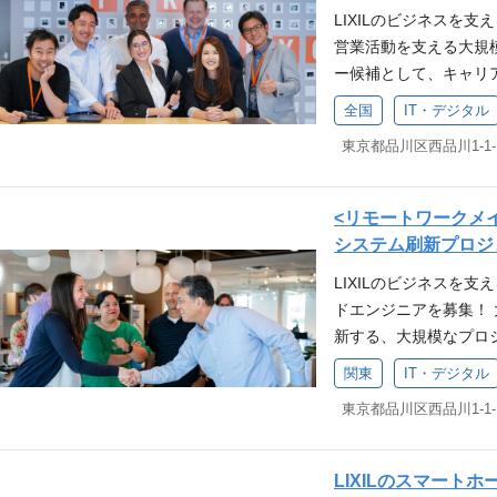
LIXILのビジネスを支
いくため基本的に工場
営業活動を支える大規
工場について】 熊本
ー候補として、キャリ
として高い品質の製品
担当業務詳細 入社後はJa
き、安心して働き続け
全国
IT・デジタル
け販売管理パッケージ
されており、安定した
上、請求、回収、販売
属部署について】 今
ていただきます。 <業
いくミッションを担うチ
門など関係部署との連
2名の組織構成となっ
<リモートワークメ
発パートナーである協力
層の方が活躍しています
システム刷新プロジ
会社の定める業務へ変
VB.netを使用した開発
LIXILのビジネスを
プロダクトオーナーや
発経験をお持ちの方 ・
ドエンジニアを募集！ 
他、Scrumによるア
の方 【求める人物像
新する、大規模なプロ
よび管理職として、組
どうしたらよいか現場
発環境でスキルを活かし
られる経験・能力・スキ
ェクトを進めていくた
関東
IT・デジタル
緒に成功させましょう。 
入・運用に関する経験
いただける環境となりま
E DevOpsに配属と
ム開発経験がある方 <歓
かで快適な住まいの実
ステム（大規模見積も
ッククラウドの知識と経験
まわり製品や、窓、ド
ンドエンジニアとして
者意識をもって日々の
発、提供しています。 INA
LIXILのスマート
(変更の範囲)適正に応