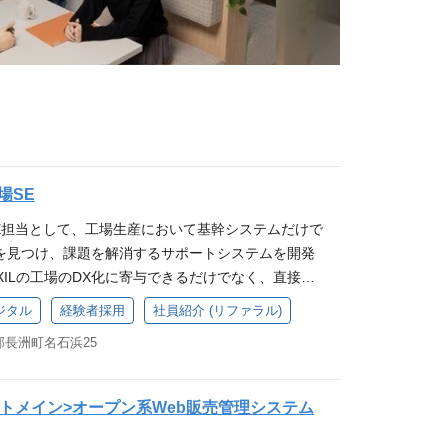
場SE
SE担当として、工場生産において基幹システムだけで
を見つけ、課題を解消するサポートシステムを開発
IXILの工場のDX化に寄与できるだけでなく、直接作
ョンを取りながらシステムを開発していくので、改
ジタル
経験者採用
社員紹介 (リファラル)
接的な感謝を伝えて頂けるため大きなやりがいを感
長洲町名石浜25
。 担当業務 ・工場のシステム開発 基幹システム
課題に対し、基幹システムをサポートするアプリを
ステム障害時のヘルプデスク対応 (変更の範囲)適性
ートメイン>オープン系Web販売管理システム
業務へ変更を行うことがある ■働く環境 ・残業月
休み ・工場での課題を見つけシステム開発を行って