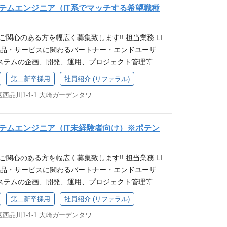
必要があるため、基本的には工場に出社いただく勤
プロジェクトへの参画 関連の深いSAPコンサルへのキ
す。 省エネルギー・産業廃棄物等の削減等の活動に
と進化を遂げており、私たちと一緒に成長し、革新
テムエンジニア（IT系でマッチする希望職種
ノベーションで、日々の暮らしの課題を解決する高
い」という思いや、新しいことにチャレンジする意欲
が、プログラミング業務に集中したい場合や、家庭
リーダーおよび管理職として、マネジメント業務など
おり、環境への負荷を減らしながら、自然・環境と
です！ 「DXプラチナ企業」初選定！ エンジニア
で幅広く提供しています。 現在、LIXILは、世界1
としてお客様に製品を提供し、反応を見たいという
ど）がある際には、チーム内で相談の上、在宅勤務
キル <必須条件> SAP BASISのご経験が５年以
ります。 地域コミュニティとのエンゲージメントに
・ビジネス側との良好なコミュニケーションを基盤
000人の従業員を擁するグローバル企業となり、毎日10
、我々のチームにいらしてください。 会社概要 LI
にご関心のある方を幅広く募集致します!! 担当業務 LI
レキシブルな対応）が可能です。 チーム内で事前に
 英語でのコミュニケーション能力（社内グローバル
あり、桜川市の桜マラソン等、地域イベントにも参
権を持ってプロダクト開発を進めます。大きな裁量
ILの製品をご愛用いただいています。 LIXILは、今
誰もが願う、豊かで快適な住まいの実現」に向けて、ト
の製品・サービスに関わるパートナー・エンドユーザ
確認し合う文化が根付いているため、ワークライフ
用） クラウド環境へのSAP導入や運用の経験 <求
域とのつながりを大切にしています。 社内でも従業
技術力を活かして開発に貢献できます。 アジャイ
、考え抜いた、意味のある製品デザインにこだわ
ンなどの水まわり製品や、窓、ドア、インテリア、
ステムの企画、開発、運用、プロジェクト管理等を
専門性を発揮できる環境が整っています。 工場は24
なアイデアを持ち、それを実現するための意志と実行
向上のため、工場内でのイベントの実施等も行われ
・Scrumフレームワークを採用し、スピーディーで
人びとのより豊かで快適な住まいと暮らしの実現に
品を開発、提供しています。 INAX、GROHE、A
【ポジション例】※ご活躍いただける領域を、ご経験
、システムトラブル時等には稀に夜間や休日に出社
ワークを重視し、多様なスキルを持つメンバーと協働
気の工場となります。 【企画課EDPチームについ
第二新卒採用
社員紹介 (リファラル)
ています。変化への対応力も高く、常に最適な開発
性を追求し、責任ある事業成長を推進してまいりま
ard、TOSTEMをはじめとする数々の製品ブランドを擁し、
じたプロジェクトにアサインさせていただきます。
、基本的には土日祝休み・残業時間20時間/月程度と
姿勢を持ち、柔軟に変化に対応できる方 戦略的思考能
稼働とDX推進をミッションとしている、大和工場企画
ます。 エンジニアドリブンの評価制度 ・・・年功序
東京都品川区西品川1-1-1 大崎ガーデンタワー24F
ションを通じて、日々の暮らしの課題を解決する高
建築設計支援WEBサービスの企画・開発・運用 営
となります。 仕事内容 下妻工場における生産性向上
トを生み出せる方 LIXIL Digital部門 エンジニ
予定となります。 EDPチームは現在4名体制（40代
成果に基づいた透明性の高い評価制度 エキスパート
をグローバルに展開しています。 また、国内外に多
・開発・運用 流通店向け受発注・販売管理システム
デジタルトランスフォーメーション）推進のためのシ
・・ビジネス側との良好なコミュニケーションをも
名、20代後半2名）であり、今回はDX推進のスピード
ジメントをする管理職のキャリア軸と横並びで、エキ
し、建材・設備機器の製造や販売にとどまらず、施
社内営業用、販売系システムの企画・開発、運用 など
貫して担当いただきます。 ・システム・アプリ開発
導しプロダクト開発をすすめております。アイデア
募集となります。 求められる経験・スキル など
テムエンジニア（IT未経験者向け）※ポテン
専門性（技術・知識など）に特化したキャリアを築
宅フランチャイズの展開など住生活に関連する幅広
 基幹系システム（営業・開発・購買・生産・物流・
用されるシステムやアプリケーションの設計、プロ
きな裁量を持って開発に携わることができます。 活
ずれかのご経験をお持ちの方を求めています。 ・シス
ャリアパス ・・・JobOffer制度などを活用し、多
 LIXILは、世界150カ国以上で事業を展開し、毎日
・開発・運用 アプリケーションアーキテクチャの設
T、SQL Serverを使用） ・現場課題の解決 製造部
ミュニティ ・・・エンジニア同士の交流を奨励する
システムインテグレーターとしてのエンジニア経験を
きます。スペシャリスト、マネージャー、新規事業
の暮らしを支えています。
にご関心のある方を幅広く募集致します!! 担当業務 LI
 インフラ基盤の整備（企画・設計・実装等）など
ングを行い、現場の課題をヒアリングして優先順位
クチャ検討会、部活動、チームワークショップな
リケーション開発、またはネットワーク・サーバー等
性を広げられます。 活発な社内エンジニアコミュニ
の製品・サービスに関わるパートナー・エンドユーザ
じて、会社の定める業務へ変更を行うことがある 求
を用いた改善案の企画・構築を行います ・最新技術
め合う機会が豊富！技術的な知見を深め、仲間と刺
礎知識をお持ちの方。 【求める人物像】 ・現場スタ
クチャ検討会、部活動、チームワークショップなど、
ステムの企画、開発、運用、プロジェクト管理等を
など 【必須要件】 技術スキル（以下のいずれかの
た生産ラインの改善や、品質検査業務を支援するツー
る環境です。 多様なキャリアパス ・・・JobOffe
ーと連携する機会も多いため、コミュニケーション
合い、刺激し合う機会が豊富です。技術的な知見を
【ポジション例】※ご活躍いただける領域を、ご経験
bアプリケーションの設計-開発 オープン系システム
システムを連動させる改善業務など ・DXプロジェク
多様なキャリアパスに挑戦し、自身の可能性を広げる
第二新卒採用
社員紹介 (リファラル)
・エンジニア経験が浅い方でも、自ら学習しキャッチ
環境です。 ビジネスへの深い理解 ・・・内製エンジ
じたプロジェクトにアサインさせていただきます。
関するスキル・経験 システム開発のプロジェクトマ
DX化に向けた複数のプロジェクトを担当いただきます
軟な働き方 ・・・ リモートワークをメインとし、
ある方は歓迎致します社内の学習ツールや教育資料
ネスプロセスを深く理解し、真に価値ある開発に貢
東京都品川区西品川1-1-1 大崎ガーデンタワー24F
ービスの企画・開発・運用 営業支援システムの企画・
テム開発エンジニアとしての上流設計遂行能力 プログ
じて、会社の定める業務へ変更を行うことがある 組
度を導入しています。コアタイムのない柔軟な勤務
習していく環境が整っています。 会社概要～LIXIL
働き方 ・・・リモートワークをメインとし、スーパー