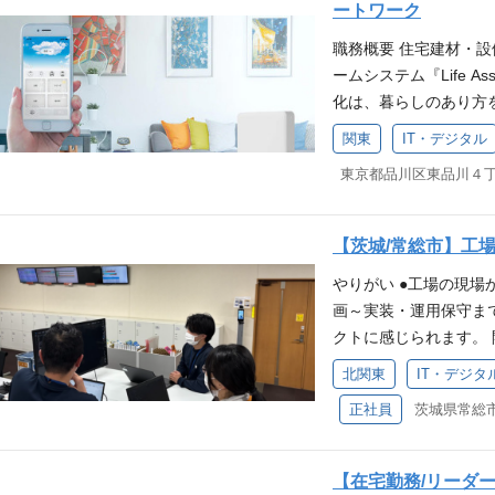
ンを取り、チーム・同
はじめとする数々の製
ートワーク
対象業務の技術スタック>
て挑戦できる、成長意
通じて、日々の暮らし
職務概要 住宅建材・設
フロントエンド: TypeScrip
ステム開発に取り組める方 LIX
バルに展開しています
ームシステム『Life A
Cloud Run functions,
は、 「エンジニアが一
材・設備機器の製造や
化は、暮らしのあり方
ルウェア: Nginx, Apache
の事業会社とは一線を
ンチャイズの展開など住
放」を掲げ、住む人の行
SQLServer(現行) ・CI/CD
り、私たちと一緒に成
は、世界150カ国以上
関東
IT・デジタル
ートホーム構想。その中心
構成管理: Terraform 
チナ企業」初選定！ 
を支えています。
ンでは、このシステム
ル: Vitest ・生成AIツー
なコミュニケーション
リニューアルにおける
る業務詳細＞ エンタ
開発を進めます。大き
導していただきます。 
として、組織やチーム
に貢献できます。 アジ
【茨城/常総市】工
作、商品化、そして市
験・能力・スキル <必
を採用し、スピーディ
やりがい ●工場の現
仕事の醍醐味です。ま
上の開発経験がある方 
力も高く、常に最適な
画～実装・運用保守ま
プロダクトマネージャ
ある方 チーム開発経験
ンの評価制度 ・・・
クトに感じられます。
ト全体を牽引していく活躍も
方 Public Cloudを
高い評価制度 エキス
めていくため、感謝さ
画：【ものづくりの現場か
ジャイル開発（スクラム
ャリア軸と横並びで、
北関東
IT・デジタ
ンバーが多いです。 
て企画・開発担当者からお
もって日々の業務に取
ど）に特化したキャリア
正社員
茨城県常総市岡
されるのか？ 自身の
ぐ暮らしの未来 参考
り、チーム・同僚に敬
bOffer制度などを
LIXILでの玄関ドア
て、快適で健康的な生活
できる、成長意欲のある方 L
ト、マネージャー、新
を推進していくシステ
事：2025年大阪・関西万
開発文化 ・・・ビジ
発な社内エンジニアコ
【在宅勤務/リーダ