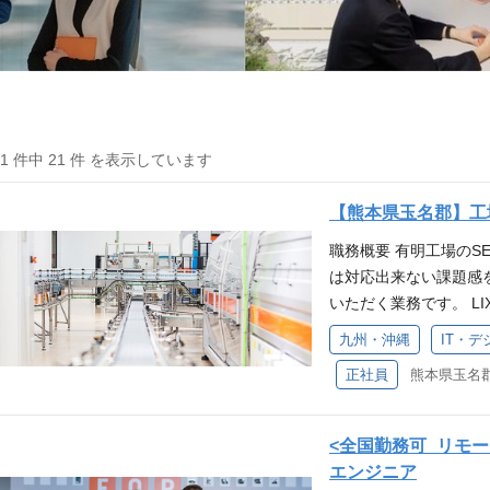
21 件中 21 件 を表示しています
【熊本県玉名郡】工
職務概要 有明工場の
は対応出来ない課題感
いただく業務です。 L
業者とコミュニケーシ
九州・沖縄
IT・デ
善効果を実感できて直
正社員
熊本県玉名郡
じられることも魅力です
だけでは対応できない
開発いただきます ・シ
<全国勤務可_リモ
に応じて、会社の定める
エンジニア
10時間程度 ・土日祝