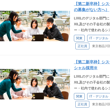
がら開発を進めていく
ルを活かし、Global
している工場となりま
ンジニア主導の組織へ
【第二新卒枠】シス
をリードする技術やイ
す。 「製品を作りた
務スタイルになります
ャリア プロジェクト
も積極的に取り組んで
を推進する仲間を募集中
の募集がない方へ）
品質な製品をグローバル
がある人材。メーカー
の事情（育児や介護な
求められる経験・能力・ス
の共生に取り組んでお
主導の開発文化 ・・
50カ国以上で約53,
思いをお持ちの方、ぜひ
LIXILのデジタル部門
や勤務時間の調整（フ
上ある方 <歓迎条件>
力を入れている工場で
に、エンジニアが主導
億人以上の人びとにLIX
XILは、「世界中の
XIL及びその子会社
スケジュールを共有・
チームとの情報交換で使
加するなど従業員と地
権を持ち、アイデアと
後も生活者視点に立ち
イレ、お風呂、キッチ
ー・社内で使われるシ
バランスを保ちながら
める人物像> 革新的
員のエンゲージメント
ル・スクラム開発 ・・
り、世界中のあらゆる
エクステリアなど建材製
お任せいたします！ 
時間稼働しているため
力を有する方 チーム
ており、あたたかい雰囲
関東
IT・デジタル
効率的な開発を実現し
向けて、さらなる可能
merican Stand
やスキル、ご希望に応
することもありますが
できる方 学び続ける
て】 大和工場の安定
プロセスを追求してい
す。
正社員
先進の技術とイノベー
≪上流希望の方向け≫ 
非常に働きやすい環境
力を持ち、ビジネスインパク
課のEDPチームに配属
列ではなく、スキルと
品質な製品・サービス
業支援システムの企画
を目的とした、DX（
ア主導の開発文化 ・
前半1名、30代前半1
資格制度 ・・・マネ
くのグループ会社を有
の企画、開発、運用 
ステム開発・運用を一
とに、エンジニアが主
アップを見据えた増員
【第二新卒枠】シス
スパート管理職として
工、メンテナンス、住
≪開発希望の方向け≫
工場内の製造現場で使
や技術力を活かし、大
【必須条件】 下記い
シャル採用※
いていける制度 多様なキ
い事業も行っています。
人事・経理等）の企画
グラミング（主にVB.NE
発な社内エンジニアコ
テム開発、またはIT
様なキャリアに挑戦で
10億人以上の人びと
LIXILのデジタル部門
計、実装、検証、保守
門と定期的なミーティ
文化があり、アーキテ
お持ちの方。 ・アプ
開発など、自身の可能
XIL及びその子会社
(変更の範囲)適正に応
をつけながら、IT技術
ど、互いに学び合い高
のインフラに関する基
ティ ・・・アーキテ
ー・社内で使われるシ
められる経験・スキル 
の活用 AI技術を用い
激し合いながら成長でき
ッフや他部門のメンバ
エンジニア同士が学び
お任せいたします！ 
ご経験がある方） We
ルの開発、設備情報と
r制度などを活用し、
関東
IT・デジタル
能力をお持ちの方。 
深め、共に成長できる
やスキル、ご希望に応
の開発・導入・運用に
トの推進 工場全体の
ことが可能です。 柔
アップしていく意欲の
ニアだからこそ、ビジ
正社員
建築設計支援WEBサ
ネジメント経験 シス
(変更の範囲)適性に応
スーパーフレックス制
が充実しているため、学
献できます。 柔軟な