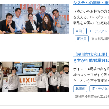
製品を効率的に生産し
ユースケース体験展示の
ジニアが主導しプロダ
チームワークショップ
システムの開発・推
も今話題のGTPを導
ムのシステムアーキテク
活かし、大きな裁量を
が豊富です。技術的な
（障がいをお持ちの方を
はなく、ロボットが運
テムや各機器の構想・P
ンジニアコミュニティ
の深い理解 ・・・内
を支える、B2Bプラットフォ
＜担当業務＞ まずは
場導入（ローンチ） ●
り、アーキテクチャ検
解し、真に価値ある開
製品を全国の「住宅建
解を深めていただき、
を踏まえて、幅広く業
学び合い高め合う機会
ークをメインとし、ス
供するための基幹シス
きます。 （１）工場
ウジングテクノロジー
がら成長できる環境です。
全国
IT・デジタル
ています。ワークライ
LIXILと全国の流通
ク・PC類の機器管理 （
ー事業の一員として、
活用し、多様なキャリ
です。 <参考記事>https://ww
正社員
発・安定稼働、および
ccess VBA、ASP.N
募集しています。 当部署
です。 社員の声：https://www.
tal部門の常務役員岩
しています。 見積・
0～20時間程度 土日
ており、2021年7月
柔軟な働き方 ・・・
醸成への想いをより深
Tで支え、年間数千億円
なりますが、ご家庭の
アイテムや機能・サービ
度を導入しています。
【桜川市/大和工場
手」としての役割を担
応可能です 組織概要 【
宅「みらいえらぼ」も
バランスを大切にしな
き方が可能/残業月10
件定義からリリース、
住宅用玄関ドアを製造
のIoT・スマートホ
ポイント ●現場の声を
テム維持ではなく、営
しています。 玄関ド
増しており、今後のス
場のスタッフがすぐ近
た機能拡張を行います
品質な製品は日本の住
画しております。 ハウ
た」という声を直接聞
パッケージ（見積、発
える付加価値を提供し
培ってきた技術と品質
をスピーディーに行い
修 安定稼働に向けた
ド管理により適切な温
い断熱性能を誇る高性
北関東
IT・デジタ
かな手応えを日々実感
クホルダーマネジメン
のデジタル化が進んで
い住まいを実現するス
茨城県桜川市高久2121-
量の大きさ AIを用い
品部門）との折衝、要
テムチームについて】
よさ」を追求したもの
る中心メンバーとして
理 ◆開発プロセスの
ちITチームは5名で構成
事業 ホームページ 勤