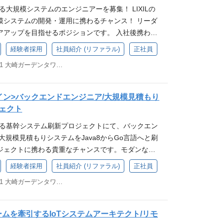
える大規模システムのエンジニアーを募集！ LIXILの
へ出社いただく就業形態となります 組織概要 【有明
模システムの開発・運用に携わるチャンス！ リーダ
県玉名郡にある、ビル用サッシ、住宅用サッシの工場
アアップを目指せるポジションです。 入社後携わる
を製造しています。 熊本県が働く人がいきいきと輝
pan Sales Front部に所属し、住宅建材流通店様向
られる企業を認定している｢ブライト企業｣にも選出
経験者採用
社員紹介 (リファラル)
正社員
システムにて実装する業務機能（見積、発注、売
環境で長期就業できることも魅力の一つです。 【配
東京都品川区西品川1-1-1 大崎ガーデンタワー24F
分析）の開発とシステムの運用保守の全般を担当し
回所属となる有明工場改善企画課の工場DXを推進して
務詳細> システム開発・運用保守 商品部門や営業部
ームには計8名が在籍。 20代3名、40代3名、50代
携・管理 不具合、問い合せ対応などの運用系業務 開
ており若手メンバーベテランメンバーまで幅広い年齢
イン>バックエンドエンジニア/大規模見積もり
会社との連携・管理 (変更の範囲)適性に応じて、
。 求められる経験・スキル など 【必須スキル】
ェクト
更を行うことがある ＜将来的に関われる業務詳細＞
経験 【歓迎スキル】 ・Python、Javaを使用した開
支える基幹システム刷新プロジェクトにて、バックエン
スクラムマスター ※従来型のプロジェクト体制の
ITパスポート・基本情報処理技術者の資格をお持ち
大規模見積もりシステムをJava8からGo言語へと刷
ジャイル開発も推進しております。 チームリーダーお
】 工場にある課題を見つけ、課題を解決するためには
ジェクトに携わる貴重なチャンスです。モダンな開
織やチームのコーチング及びマネジメント業務 求め
メンバーとコミュニケーションを取りながらプロジ
、LIXILの基幹システム刷新という大きな目標を一
ル <必須スキル> オープン系システムの開発・導
め、問題解決能力やコミュニケーション能力を発揮
経験者採用
社員紹介 (リファラル)
正社員
入社後携わる担当業務詳細 入社後は、 Japan So
７年以上 システム開発の全工程の経験がある方 チー
す 会社概要 LIXILは、「世界中の誰もが願う、豊
東京都品川区西品川1-1-1 大崎ガーデンタワー24F
なり以下業務を担当いただきます。 <業務詳細> 基幹シ
迎スキル> Scrumによるシステム開発経験 パブリ
現」に向けて、トイレ、お風呂、キッチンなどの水
りシステム）の刷新、およびシステム開発 バックエ
 AIの知識 DBチューニング <求める人物像> 当事
ア、インテリア、エクステリアなど建材製品を開
、社内システムのアーキテクチャへのアドバイス
業務に取り組める方 周囲と円滑にコミュニケーショ
X、GROHE、American Standard、TOSTEMを
ホームを牽引するIoTシステムアーキテクト/リモ
じて、会社の定める業務へ変更を行うことがある <