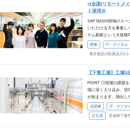
組織文化のため、20
加え、Scrumを用い
属しております。 IT
川オフィスがメイン勤務
<(全国)リモートメ
る、圧倒的な成長環境
用やAI導入によるシス
組織です。 社内のIT
験住宅『みらいえらぼ』
ト採用※
バランスを重視した働き
の貢献実感: 自分た
リティ強化など、組織
川グラスキューブ） 東
SAP BASIS領域の
の都合上システムの入
う大きな社会的インパク
しています。 工場D
んかい線 品川シーサイド
いただける方を募集して
りますが、フレックス
は「守り（運用）」と
るため、組織強化のた
埼玉県越谷市レイクタウン
テム刷新という大規模PJ
す。 担当業務 大和工
す。次世代のシステム
など 【必須要件】 ・
られる経験・スキル な
語スキルを活かして、将来
および品質の向上をIT
す。 多彩なキャリア 
ていきます。 【歓迎ス
関東
IT・デジタル
ト構築のスキルと経験
an BASIS Tea
ーズを汲み取り、デジ
マスターとしてプロダ
P.NET、VB.NET、
【歓迎スキル】 ・通信
ームメンバーと共に、
築・運用を期待してい
ーとして組織を率いる
【求める人物像】 ・
と経験 ・通信やセンサ
数か月に一回出社 入社後
運用 現場の不具合やニ
す。 求めるスキル・経
ム・同僚に敬意を持っ
スキルや経験 ・組込み
psのSAP BASIS
X推進・デジタル改善 
取得予定の方 オープ
る、成長意欲のある方
【下妻工場】工場S
スキルや経験 【求め
SAP展開プロジェクト
した製造プロセスの最
上 システム開発の全工
い。 LIXILは、人
める方 ・チーム・同
POINT ◎現場の課
立案から推進と実施 
タッフと密にコミュニ
スキル Scrumによ
を開発、提供していま
て挑戦できる、成長意
場に深く入り込み、現
リーダーやユーザー部門
ための企画・提案 ・
Iの知識 DBチューニ
作意欲を高めるキッチ
ネージャとして、社内
が始まります。抽出し
関連タスクを推進、リー
（LAN等）の運用管理
取り組める方 周囲と
外の世界をつなぐドア
材・住設のトップ企業
かを自ら企画・設計し
ーマンス監視及びチュ
ーティング ※業務比
意を持って働ける方 
北関東
IT・デジタ
疲れを癒すお風呂。住
でもあるLIXILで、
最前線を担うポジショ
ネージメント SCRUM
保守業務が約1〜2割を
る方 ものづくりや商品
プルなことです。 LIX
のお客様の反応を聞く
正社員
茨城県下妻市
つながるプロセスを、
技術的修練及び育成に向
の定める業務へ変更を
XIL Digital部門の魅力
ー5社が統合して誕生しまし
の場が必ずあります。
す。 ◎柔軟で働きや
の定める業務へ変更を行
ＩＸＩＬ製作所 【大
に働ける環境を作る 
った世界的ブランドを
任せられる体制が整っ