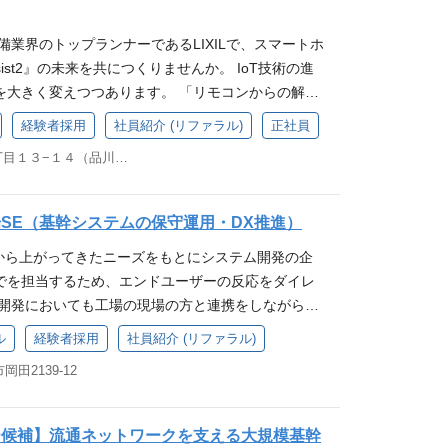
僚に敬意を持って働ける方 さまざまなことに率先し
品ブランドを擁し、先進の技術とイノベーションを
 ・バックエンド: Java8(現行)からGoへの移行 ・
欲のある方 ものづくりや商品自体に興味を持ってシ
の課題を解決する高品質な製品・サービスをグロー
備業界のトップランナーであるLIXILで、スマートホ
t (Nuxt3), Storybook, Chromatic etc ・クラウド:
IL Digital部門の魅力Point LIXIL Digital部門
。 また、国内外に多くのグループ会社を有し、建
ssist2』の未来を共につくりませんか。 IoT技術の進
 Cloud Run, Cloud Pub/Sub, Akamai CDN etc ・ミド
番幸せに働ける環境を作る 」 をコンセプトに従来
販売にとどまらず、施工、メンテナンス、住宅フラ
を大きく変えつつあります。 「リモコンからの解
(現行) ・DB: PostgreSQL(Cloud SQL), Datastore,
画す、エンジニア主導の組織へと進化を遂げてお
生活に関連する幅広い事業も行っています。 LIXIL
動を先回りして快適な生活を実現するLIXILのスマ
: GitHub Actions, Cloud Build, Jenkins(現行) ・
長し、革新を推進する仲間を募集中です！ 「DXプラ
で事業を展開し、毎日10億人以上の人びとの暮らし
経験者採用
社員紹介 (リファラル)
正社員
となるのが『Life Assist2』です。このポジショ
・API仕様管理: Open API + TypeSpec ・テストツー
エンジニア主導の開発文化 ・・・ビジネス側との良好
東京都品川区東品川４丁目１３−１４（品川オフィス） 他(1)
に組み込む「新しいIoT機器」の開発や、既存機器の
ル: Claude Code, GitHub Copilot ＜将来的に関われ
を基盤に、エンジニアが主導権を持ってプロダクト
ハードウェアならびにソフトウェア関連の開発を主
ープライズアーキテクト チームリーダーおよび管理職
な裁量権を持ち、アイデアと技術力を活かして開発
IoT機器の企画からPoC（概念実証）、設計、試
のコーチング及びマネジメント業務 求められる経
ャイル・スクラム開発 ・・・Scrumフレームワーク
場SE（基幹システムの保守運用・DX推進）
場導入まで、一連の流れすべてに携われるのがこの
須スキル/経験> アプリエンジニアとしての５年以
ーで効率的な開発を実現しています。変化への対応
場から上がってきたニーズをもとにシステム開発の企
た、クラウドやアプリ開発も同時に進行するため、
５年以上のご経験の中で3年以上のGoの実務経験が
開発プロセスを追求しています。 エンジニアドリブ
でを担当するため、エンドユーザーの反応をダイレ
ーやプロジェクトマネージャーとして、プロジェク
がある方 <歓迎スキル> Javaでの開発経験がある
年功序列ではなく、スキルと成果に基づいた透明性の
 開発においても工場の現場の方と連携をしながら進
期待しています。 参考：Life Assist2 参考動
活用した開発経験がある方(Google Cloudだと尚良い) ア
パート資格制度 ・・・マネジメントをする管理職のキ
れる機会も多くやりがいをもって取り組んでいるメ
ら】Life Assist2（新しく追加された機能につい
）の経験がある方 <求める人物像> 当事者意識を
エキスパート管理職として専門性（技術・知識な
ル
経験者採用
社員紹介 (リファラル)
●課題に対しどのようなシステムがあれば課題が解消
伝えます） 参考動画：【LIXIL】IoT技術でつな
り組める方 周囲と円滑にコミュニケーションを取
を築いていける制度 多様なキャリアパス ・・・Jo
田2139-12
発想で自由に開発を進められる環境です。 仕事内容
記事：リモコンからの解放。住む人の行動を先回りし
意を持って働ける方 さまざまなことに率先して挑戦
活用し、多様なキャリアに挑戦できます。スペシャリス
の生産を主にになっている石下工場にて、工場のDX化
を 実現するLIXILのスマートホーム構想 参考記
IXIL Digital部門の魅力Point エンジニア主導の
規事業開発など、自身の可能性を広げられます。 活
ム開発に従事いただきます。 石下工場では高品質な
博における「Life Assist2」を活用した PHR実証
ネス側との良好なコミュニケーションをもとに、エン
ミュニティ ・・・アーキテクチャ検討会、部活動、
ー候補】流通ネットワークを支える大規模基幹