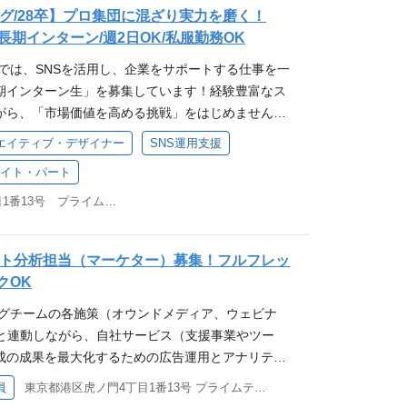
どの利用経験） ・障がい者手帳をお持ちの方 歓迎要件 ・事
グ/28卒】プロ集団に混ざり実力を磨く！
ご経験 ・人事業務のご経験 ・SNSマーケティング
期インターン/週2日OK/私服勤務OK
こんな方と一緒に働きたい！ ・周囲の人とコミュニケ
では、SNSを活用し、企業をサポートする仕事を一
れる方 ・突発的な依頼にも柔軟に対応できる方 この
期インターン生」を募集しています！経験豊富なス
こと チームワークを大切にしているカルチャーで、
がら、「市場価値を高める挑戦」をはじめません
仕事を進めることができる環境です！交流活性化の
ン生の声】最も成長を実感したこと コムニコでのイン
エイティブ・デザイナー
SNS運用支援
も多数！ アシスタントとして事務スキルや業界知識
SNSを運用するだけでなく、マーケティングの全体
ることが可能です！ 働き方 ・フルフレックスタイム
イト・パート
業の課題を解決できるか」というビジネス視点まで
ックスタイムを導入しているため、5:00～22:00
ました。SNSの専門知識はもちろん、社会に出てか
東京都港区虎ノ門四丁目1番13号 プライムテラス神谷町9階
と終了時間をご自身で設定して働くことができま
性の高い課題解決力」が一番の成長です！ ◤お任せ
ワーク リモートワークと出社を使い分けて働くことが
席 顧客調査 他社調査～事例収集 撮影サポート 分
しては週3日の出社を推奨としていますが、今回募集
イト分析担当（マーケター）募集！フルフレッ
ピードに応じて、お任せする裁量は無限に広がりま
ートも相談可能です。 選考フロー 書類選考→1
クOK
すめ◢ SNSが好きな方 営業職に興味がある方 IT
接
グの仕事に興味がある方 社会人の経験を早く積みた
ングチームの各施策（オウンドメディア、ウェビナ
う気持ちが強い方 本質的な課題解決力を身に着けたい
）と連動しながら、自社サービス（支援事業やツー
ついて◢ コムニコでは、SNSマーケティング領域に
成の成果を最大化するための広告運用とアナリティ
展開を行っております。 ①SNSマーケティングの
任せする予定です。 適性に応じて、業務の範囲や定
員
東京都港区虎ノ門4丁目1番13号 プライムテラス神谷町9階
の成果が感じられない ・SNS運用に割く時間がない
も広がっていく可能性があります。 ※クライアント