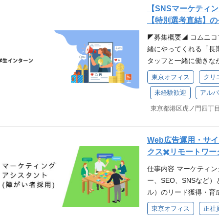
Point、Excelな
【SNSマーケティン
務・アシスタント業務の
【特別選考直結】の長
に興味をお持ちの方 
◤募集概要◢ コムニコ
ーションを積極的に取
緒にやってくれる「長
ポジションで得られる
タッフと一緒に働きな
お互いに協力しながら
か？ 【現役インター
東京オフィス
クリ
ための制度やイベント
ターンを通じて、単に
を習得しながら成長す
未経験歓迎
アルバ
戦略や「どうすれば企
制 コアタイムがないフレ
身につけることができ
の間で業務の開始時間
らも武器になる「汎用
す。 ・ハイブリッド
する業務内容◢ 商談同
できます。 ※会社と
Web広告運用・サ
析 など 主体性とス
のポジションはフルリモ
クス✖️リモートワー
す！ ◤こんな学生におす
次〜2次面接→最終面
やWeb、マーケティン
仕事内容 マーケティ
い方 成長したいとい
ー、SEO、SNSなど
方 ◤コムニコの事業に
ル）のリード獲得・育
おいて、主に2つの事業
クス業務をメインにお
東京オフィス
正社
運用支援 ・SNS運用
常的にお任せする役割