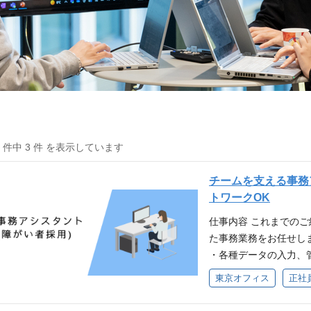
3 件中 3 件 を表示しています
チームを支える事務
トワークOK
仕事内容 これまでの
た事務業務をお任せし
・各種データの入力、
・広報・オウンドメデ
東京オフィス
正社
用サポート ※ご経験
要件 ・PCを使用した業務経