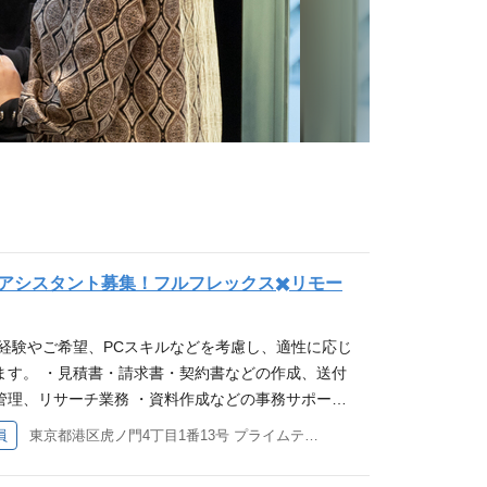
アシスタント募集！フルフレックス✖️リモー
ご経験やご希望、PCスキルなどを考慮し、適性に応じ
ます。 ・見積書・請求書・契約書などの作成、送付
管理、リサーチ業務 ・資料作成などの事務サポート
ィアの記事執筆 ・日程調整やスカウト送信などの採
員
東京都港区虎ノ門4丁目1番13号 プライムテラス神谷町9階
やご希望、適性に応じて担当業務を決定します。 必須
験をお持ちの方 （Google Workspace、Power