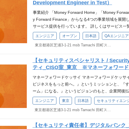
Development Engineer in Test）
のエンジニアリーダー、エンジニアマネージャー業務
クトのプロダクトマネージャー業務 など 職種
事業紹介 「Money Forward Home」「Money Forwar
エンドエンジニア フロントエンドエンジニア モバイルエン
y Forward Finance」からなる4つの事業領域を
リティエンジニア コーポレートエンジニア SDET /
サービス提供を行っています。 詳しくはサービス一覧
ジニア） アナリティクスエンジニア データサイエン
フォワードグループの各サービスのQA及び品質向上
エンジニア
オープン
日本語
QAエンジニア
クトマネージャーなどご紹介させていただくポジショ
て、具体的な応募ポジションを決められない方や、
業務内容いずれかのエンジニアリング経験がある方
東京都港区芝浦3-1-21 msb Tamachi 田町ステーションタワーS 20・21F
てからエントリーしたいという方を対象に、オープ
よりご確認ください） マネーフォワードグループのMiss
います。 オープンポジションでご応募いただき、書
方 それらの実現のために、自身の力を注げる方 基
【セキュリティスペシャリスト / Security
マッチしたポジションをご案内します。ポジション
ており、部署により詳細状況は異なりますが、英語
ティ_CISO室_東京 ※マネーフォワー
ています。 会計や人事ソフトウェア等々の事業部に
あると望ましいスキル・経験 AIの開発経験もしくはAIツー
日々向き合い、該当製品の品質をお客様視点で最大ま
マネーフォワードケッサイ マネーフォワードケッサイ
AI Vision 2026にて発表の通り、マネーフォワ
等々の事業部に属し、品質・スピードを改善するため
ビジネスをもっと前へ。』というミッションと、『
迎えています。現在はDXの先にある「AX（AI Transf
せる業務 自動化テストプラットフォームエンジニア
ーム」になる。』というビジョンのもと、企業間後
律的に業務を遂行する「デジタルワーカー」の提供を
フレームワークやAIテストケース作成フレームワー
ード 掛け払い』、売掛金早期資金化サービス『マネ
ージェントを導入し、国内No.1のバックオフィスA
エンジニア
東京
日本語
セキュリティエン
発を行う業務 メトリックス・不具合分析業務。品質
トアップ向け資金調達サービス『マネーフォワード トランザ
め、AIを活用した開発や価値創造に寄与いただける方
す。ただ会社全体の品質を緩やかに向上させるため
東京都港区芝浦3-1-21 msb Tamachi 田町ステーションタワーS 21F
s』、事業者向け請求書カード払いサービス『マネー
ジニア採用では以下拠点にて、採用活動を行っております
す。 募集中ポジション一覧 ■東京 【QAエンジニア
計で2,800億円以上の金額を取り扱う事業に成長し
地をご入力いただけましたら、複数拠点でのポジショ
A Engineer (SMB Development Department) 【
【セキュリティ責任者】デジタルバンク
ど多様な決済手段を通じてキャッシュレス化を促進
ーン費用サポートキャンペーン』も実施中ですので、