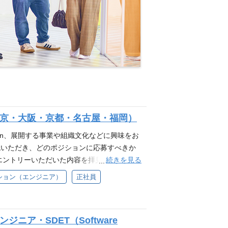
東京・大阪・京都・名古屋・福岡）
sion、展開する事業や組織文化などに興味をお
認いただき、どのポジションに応募すべきか
続きを見る
エントリーいただいた内容を拝見し、ご経
させていただきます。 業務内容 配属部署に
ション（エンジニア）
正社員
しております。 toB SaaSプロダクト開
ングの価値提供をしています） toCプロダク
プロダクトなど） 社内インフラ/セキュリテ
ニア・SDET（Software
チーム）でのエンジニアリング 各プロダクト