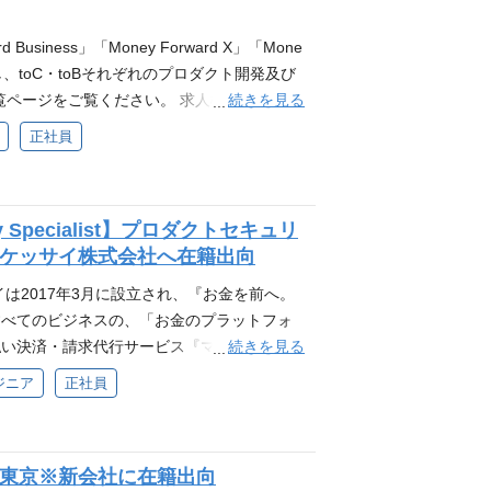
 各プロダクトのテックリード業務 各プロダ
 エンジニアリングマネージャー バック
d Business」「Money Forward X」「Mone
ジニア（iOS・Android） SRE セキュ
展開し、toC・toBそれぞれのプロダクト開発及び
 QAエンジニア 機械学習エンジニア（MLエン
続きを見る
ページをご覧ください。 求人概要 マネー
ティスト ※その他、テックリード、プロダ
を担う「QAエンジニアポジション」におい
正社員
ンは多岐にございます 求めるスキル・経験
どのような役割や担当業務があるか話を聞い
（各ポジションの詳細情報についてはこちら
ンポジションとしてエントリーを受け付けて
ion、Visionに強く共感・共鳴いただける
類選考を通過した方には、ご希望とご経歴に
礎的な英語力（エンジニア組織は英語化を進め
 Specialist】プロダクトセキュリ
例としては以下のようなポジションを想定し
でのコミュニケーションが増えております）
ドケッサイ株式会社へ在籍出向
属し、しっかり腰を落ち着け、単一製品と
ルを使用した開発経験 Money Forward
でもっていく業務 会計や人事ソフトウェア
は2017年3月に設立され、『お金を前へ。
ードは「クラウドからAIへ」という大きな転換点を
にAIや自動化技術を実際の製品QAに適応さ
すべてのビジネスの、「お金のプラットフォ
ormation）」を推進し、AIエージェントが自
。マネーフォワードでは独自のテスト自動化
続きを見る
払い決済・請求代行サービス『マネーフォワ
目指しています。将来的には全製品にAIエ
クを作成しています。そのフレームワーク開
ーフォワード アーリーペイメント』、スター
Iカンパニーへと進化するフェーズにあるた
ジニア
正社員
の良し悪しの判定は一般的には非常に困難で
クションファイナンス for Startup
を求めています。 勤務地について 現在エン
には、様々な定量的手法を用い分析を行いま
フォワード 請求書カード払い』を提供し、累
。 東京 大阪 京都 名古屋 福岡 希望勤務
】デジタルバンク_東京※新会社に在籍出向 Q
ています。 また、カードやウォレット払いな
ンサーチも行ってまいります。 また『UIタ
SDET(Developer in Test) 】マネーフォワード（C
_東京※新会社に在籍出向
し、バックオフィス業務の効率化を実現する
ぜひご活用ご検討ください。 参考資料 マネ