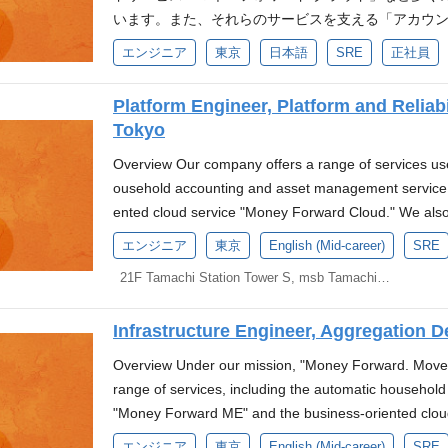
ネットワーク、OS、データ構造、暗号理論等を含む
ney Forward Business Card" for sole proprietors an
dows）を支給。業務要件に応じたPCオーダーメイ
Recovery環境の設計・構築・運用経験 SLI/SL
gion setups Experience in designing and operating 
います。また、それらのサービスを支える「アカウ
由の図書館制度があります。欲しい本は会社費用で購
グラミング言語による開発経験またはセキュリティ・
as been providing a wide range of financial services
向上のための制度：業務上必要な周辺機器（ディス
マンス改善、CI改善等の開発業務効率化の経験 Webアプリケ
times, performance optimization, and enhancing CI p
「マネーフォワード ID」というシングルサインオ
食費の負担。リファラル謝礼金制度。 カンファレンス参加支援
かの知識や経験 脆弱性診断 クラウドセキュリティ De
エンジニア
東京
日本語
SRE
正社員
es for businesses. To offer better value in the area
として購入可能。基本的には標準製品（カタログ）
va, Kotlinなど) AWS Organizationの管理
ence in web application development (SpringBoot, J
のほとんどを内製開発しており、日本のみならずMoney Forwar
内外のカンファレンスへの参加を一部会社が負担し
IDS / IPS、SIEM等のセキュリティソリューシ
ated "Money Forward Pay for Business," into Money
を満たす場合は申請可。 マネーフォワード図書館：
Money Forward AI Vision 2026にて発表
ganizations Experience in AI development and/or expe
の海外拠点でも開発しています。 Platform and Reliabi
CTFの経験 バグハンティング、CVE取得の経験 CISS
Platform Engineer, Platform and Reliab
lidating the highly compatible financial businesses
館制度があります。欲しい本は会社費用で購入できま
大きな転換点を迎えています。現在はDXの先にある「AX（AI
ment processes. Money Forward is at a major turning 
は、マネーフォワードが開発するサービス自体やそ
可、OIDC、OAuthに対する深い理解 FISC等、金融
Tokyo
ard Kessai, we are aiming to enhance efficient busi
担。リファラル謝礼金制度。 カンファレンス参加支援：Rub
ージェントが自律的に業務を遂行する「デジタルワー
urrently driving "AX (AI Transformation)"—the next 
術支援を通し、マネーフォワードの提供するサービ
の経験 AIの開発経験もしくはAIツールを使用した開発経験 Mon
oting agile and flexible business strategies, includin
ンファレンスへの参加を一部会社が負担します。
は全製品にAIエージェントを導入し、国内No.1のバ
"Digital Workers," where AI agents autonomously exe
ることがミッションです。 主な業務内容 ■ 概要 Platf
Overview Our company offers a range of services us
表の通り、マネーフォワードは「クラウドからAIへ
1 The service names in this job posting reflect th
ーズにあるため、AIを活用した開発や価値創造に寄
into Japan's No. 1 back-office AI company by integrati
各アプリケーションが利用する共通基盤（EKS基盤）
ousehold accounting and asset management service
はDXの先にある「AX（AI Transformation）
ey Forward's Sustainability *3 Announcement regardi
仲間になってほしい 高いセキュリティレベルやガバ
uture, we are looking for individuals who can contrib
わる開発・運用保守 上記に関わるツール類の開発・運
ented cloud service "Money Forward Cloud." We also
る「デジタルワーカー」の提供を目指しています。将
e split) with a wholly-owned subsidiary This positio
ってユーザー価値の最大化を追求出来る方 既存の当
ion.(More information here) Language Requirements J
以下の一部の業務となります。面接などでご相談させ
aggregation" and "Money Forward ID," a single sign-
し、国内No.1のバックオフィスAIカンパニーへと進
エンジニア
東京
English (Mid-career)
SRE
seconded to Money Forward Kessai. Job Overview We
無いだろうかと模索出来る方。そして組織の現状と
tools for text and conversation) English: Fluent Who
るadd-onのアップグレード EKS環境で利用するOSSやツ
ost of these services and features are developed in-h
発や価値創造に寄与いただける方を求めています。 
he development of a service that continuously and r
21F Tamachi Station Tower S, msb Tamachi, 3-1-21 Shibaura, Minato-ku, Tokyo
かを考えられる方。 自身の役割に壁を作らず、開発チーム
y levels and governance, you explore automation and
ど） Datadogを用いた監視・アラート設定及び障
seas locations, Money Forward Vietnam and Money Fo
（TOEIC700点相当以上） ※ TOEIC 以外に
lection, architecture design, and application develo
点から解決策を提案・実行することで、サービス全体
stion the status quo and seek better ways to do things
プラットフォーム（CI/CD、開発環境、テスト環境
and Reliability Engineering Division (hereafter referre
ださい 例：英検準1級、英検2級（英検CSEスコア1950以上
post-payment services. The goal is to create a servic
Postmortemなどを通じて学び、チーム全体の成
te of the organization With an understanding of the 
Infrastructure Engineer, Aggregation 
適化とそのための仕組み作り その他インフラの環境設定（T
ervices provided by Money Forward and maximize pro
上、ケンブリッジ英語検定 FCE など ※ TOEIC
ansactions with peace of mind. The mission includes 
対して、チームで協力しながら楽しんで答えを探しに行ける
pose and implement solutions from a Platform/SRE pe
今回の募集ポジションにおける想定業務 本チームに
rms and technical support for the services develope
は選考の過程で弊社指定の試験を受験いただきます。
Overview Under our mission, "Money Forward. Move y
nt companies and developing features to address ob
インフラ AWS Amazon ECS Amazon Aurora Global Da
u contribute to the growth of the entire team by add
ていただくことを期待しております。 共通基盤とし
es ■Overview As a Platform Engineer, you will be res
の魅力 三井住友フィナンシャルグループおよび三井
range of services, including the automatic househo
t the service. Responsibilities and Duties Design the 
stiCache Global Datastore RedHat Enterprise Lin
swer to yet, and by collaborating with the team Your
定 事業拡大や変化を見据えた長期のEKS基盤・関
mon infrastructure (EKS platform) used by various 
ロから創り出していく、セキュリティスペシャリスト
"Money Forward ME" and the business-oriented clou
release, and continuously improve the service "Money
orm 環境 マネーフォワードでは、共に世界に通じ
growth of the entire team Experience Gained Challen
シーやガイドラインの策定・実装のリード サービス
operation, and maintenance related to the EKS envi
れまで培ってきたご経験や専門性を、世の中にイン
e used by many users. For these services, utilizing v
ated on Google Cloud. Continuously find the challeng
エンジニア
東京
English (Mid-career)
SRE
お待ちしています。 支給PCスペック：最新CPU搭載PC（