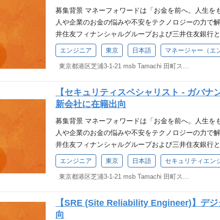
QO室）_東京 ※上記ポジション以外でも、ご経験
キャッシュレスプラットフォーム『マネーフォワード Pay 
ーフォワード CTO が考えていること（2023 年 12 月） 会
募集背景 マネーフォワードは「お金を前へ。人生を
討させていただきます。 募集背景 マネーフォワード
このプラットフォームのサービスの一つとして、個
s Blog エンジニア・デザイナーの名古屋、関西（
人や企業のお金の悩みや不安をテクノロジーの力で解
ザーへの提供価値を日々大きくする努力をしていま
『マネーフォワード ビジネスカード』を提供してい
キャンペーン実施のお知らせ オープンポジションへ
井住友フィナンシャルグループおよび三井住友銀行
善・負債解消」と「新規サービスの開発」の両面に
ワードで雇用の上で、マネーフォワードケッサイ株
ールで進めてまいります。 ご応募（気になるポジシ
会社を立ち上げました。 今回、本取り組みにおける
す。 業務内容 チームによって業務内容の詳細は異な
エンジニア
東京
日本語
マネージャー（エ
利厚生は株式会社マネーフォワードの制度に準じます。
る」 ＜「応募先へのメッセージ」欄に記載ください
ております。 *2025年4月16日発表のプレスリリ
ー 品質分析、品質改善 テストプロセス改善 開発プ
供する各マネーフォワードグループの事業部門と連
東京都港区芝浦3-1-21 msb Tamachi 田町ステーションタワーS 21F
（1週間程度/ご経験・語学力を踏まえ、マッチするポ
フォワードで雇用の上で、新会社(SMBCマネーフォ
不具合報告／リリース後確認 テストの自動化 (単体/統
せています。これにはAWSやGCPといった主要なク
ンのご提案（複数ポジションをご提案させていただく
ります。評価制度や福利厚生は株式会社マネーフォワ
テストに関する基礎的な知識・経験（JSTQB Foundat
ュリティ機能の設計・実装・運用、脆弱性診断の推
て選考開始（ポジションによりカジュアル面談・技
【セキュリティスペシャリスト - ガバナ
井住友フィナンシャルグループおよび三井住友銀行
知識や経験 WebサービスにおけるQAエンジニアと
ャレビューが含まれています。マネーフォワードケ
をさせていただきます） ↓ 選考（選考フローはポジ
新会社に在籍出向
めのスタートアップチームです。 今回立ち上げた新デ
ポート経験 エンジニア経験含む3年以上 歓迎条件 JSTQB 
より多くのユーザーにサービスを安心してご利用い
×Fintechの取り組みとして、より使いやすく、よ
工学もしくはコンピューターサイエンスにおける、学士
募集背景 マネーフォワードは「お金を前へ。人生を
だけるセキュリティスペシャリストを募集しています。
けることで革新的なバックオフィス業務体験、新たな
ールを使用した開発経験 Money Forward AI Vis
人や企業のお金の悩みや不安をテクノロジーの力で解
客様に届ける価値を最大化する。」をミッションに
推進を支援してまいります。 さらには、中小企業の
「クラウドからAIへ」という大きな転換点を迎えています
井住友フィナンシャルグループおよび三井住友銀行
ティのあるべきを作ります。 サービスを落とさない
り、日本全体の経済を明るくすることができると考え
ormation）」を推進し、AIエージェントが自律
会社を立ち上げました。 今回、本取り組みにおける【
大切です。 しかし、それは我々が考える大切なこと
エンジニア
東京
日本語
セキュリティエン
新会社のセキュリティ全体を統括するポジションで
を目指しています。将来的には全製品にAIエージェント
担当】ポジションを募集しております。 *2025年4
ティ対策で、開発の速度を落とし、お客様に届ける
などの知識と経験を活かし、開発者や情報システム
東京都港区芝浦3-1-21 msb Tamachi 田町ステーションタワーS 21F
カンパニーへと進化するフェーズにあるため、AIを
ジションは株式会社マネーフォワードで雇用の上で、
性はあります。 我々はお客様に届ける価値をどのよ
させます。以下の業務を各セキュリティスペシャリス
を求めています。 求める語学力 ビジネス基礎レベルの英語力
備株式会社)に在籍出向となります。評価制度や福利
ィのプロフェッショナルとしてお客様にとって最適な
セキュリティ クラウド環境のセキュリティガードレール
【SRE (Site Reliability Engi
外にも英語力がわかる資格や経験をお持ちの方はご相
じます。 私たちについて 三井住友フィナンシャル
指針 大きく３つのテーマを持って、セキュリティの
ィング：自社開発者へのセキュリティに関する技術的
向
CSEスコア1950以上）、TOEFL iBT 60以上、IEL
デジタル銀行を設立するためのスタートアップチーム
す。 Embedded security in business st