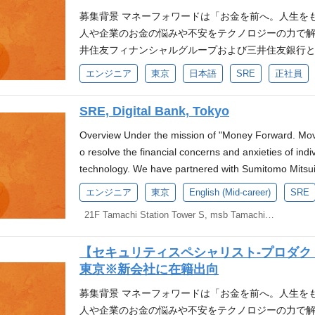
性診断、ペネトレーションテストの実施またはサポート
※TOEIC700点相当以上の資格をお持ちでない方
立プロジェクトでは、SaaS×Fintechの取り組み
今のビジネスフェーズやコスト、将来期待される売
募集背景 マネーフォワードは「お金を前へ。人生を
集、検証 セキュリティ関連のツール、スクリプトの開発 NIS
いただきます。（原則、一次面接後を想定） こんな
ムリーな金融サービスを届けることで革新的なバッ
等、ビジネス的な戦略と一緒にセキュリティ施策を考えます。 Adv
人や企業のお金の悩みや不安をテクノロジーの力で解
ワークの実装と展開 コーポレートセキュリティ マ
のファンであり、その成長に情熱を込められる方 サ
し、中小企業のお客様のDX推進を支援してまいりま
urity and experience セキュリティは常に
井住友フィナンシャルグループおよび三井住友銀行
新技術理解、検証 Azure AD、Bastion等を含む社
て取り組める方 チームメンバーと積極的にコミュニ
金の流れを作ることにより、日本全体の経済を明るく
るし、利便性を損なう可能性もあります。リスクを
会社を立ち上げました。 今回、本取り組みにおける【SRE（Sit
等のツールの運用管理 セキュリティガバナンス NIST CS
エンジニア
東京
日本語
SRE
正社員
りに良い影響を与える方 創って終わりじゃなく、本
務内容 セキュリティ、個人情報保護に関する統制を
必要があります。ただリスクを避けるだけでなく、
いたします。 *2025年4月16日発表のプレスリリ
活用した情報セキュリティ統制を構築、運用 事業部
してからがスタートだと思っている方 環境 マネー
下の通りです。 NIST CSF、CIS Controls
追求することも考えます。セキュリティ施策を実施
フォワードで雇用の上で、新会社(SMBCマネーフォ
ータ保護に関するIn-Houseコンサルティング、法
創っていく環境を用意し、皆様をお待ちしています。 支
SRE, Digital Bank, Tokyo
構築、運用 事業部門に対してセキュリティ、個人情報を
立するために、自動化、自律化を推し進めます。 Autonomous and
ります。評価制度や福利厚生は株式会社マネーフォワ
SOCやISMSなどの第三者認証取得 求めるスキル・
OS or Windows）を支給。業務要件に応じたP
ルティング、法人顧客からのセキュリティ問い合わせ回
ity マネーフォワードグループは更に大きな開発組
井住友フィナンシャルグループおよび三井住友銀行
Overview Under the mission of "Money Forward. Move
論等を含む情報工学に対する基本的理解 いずれかの
能 開発環境向上のための制度：業務上必要な周辺機
得 求めるスキル・経験 ネットワーク、クラウド、
と考えています。その時、CISO室が全てのセキュ
めのスタートアップチームです。 今回立ち上げた新デ
o resolve the financial concerns and anxieties of ind
キュリティ・バイ・デザインの実践経験 In-hous
ど）を、備品として購入可能。基本的には標準製品
ョン等に関する基本的理解 下記のうち何れかの知識や
ールしないと考えています。各開発部が自律的にセ
×Fintechの取り組みとして、より使いやすく、よ
technology. We have partnered with Sumitomo Mitsui
ジェクト推進を助け、重要なプロジェクトに関しては
以外でも条件を満たす場合は申請可。 マネーフォワ
WSやGCPなどのクラウドを利用したシステムの構築
す。そのための仕組みの構築や支援をCISO室は実施
けることで革新的なバックオフィス業務体験、新たな
Banking Corporation to establish a new company in pr
層を含む、複数のステークホルダーとの調整、交渉の
エンジニア
東京
English (Mid-career)
SRE
し自由の図書館制度があります。欲しい本は会社費用
統制に関する実務経験 NIST CSFおよびSP800、PCI
コーディング、インフラストラクチャーなどの知識
推進を支援してまいります。 さらには、中小企業の
nk. We are currently seeking candidates for the positi
ドセキュリティ DevSecOpsの構築、運用に関する
用会食費の負担。リファラル謝礼金制度。 カンファレンス参加
7000シリーズの知識およびISMS取得の経験 SOCレポー
21F Tamachi Station Tower S, msb Tamachi, 3-1-21 Shibaura, Minato-ku, Tokyo
と連携して、マネーフォワードのセキュリティを維
り、日本全体の経済を明るくすることができると考えています
n the press release announced on April 16, 2025. ※
スレベルの日本語力（N1相当以上) ビジネス基礎レベル
ど、国内外のカンファレンスへの参加を一部会社が負担
界におけるセキュリティ関連業務の経験 求める語学力 
スペシャリストとして、以下の業務をCISO室のセ
ームのエンジニアとして、デジタルバンクに求めら
ey Forward, Inc., and a secondment to the new c
EIC 以外にも英語力がわかる資格や経験をお持ちの
ンジニアブログ ■QAエンジニアに関するエンジニアブロ
以上） あると望ましいスキル・経験 金融業界での職務経験
AWS / GCP環境のセキュリティガードレールの整備 
【セキュリティスペシャリスト-プロダク
築・運用していただきます。 AWSマルチリージョ
ory Corporation). The evaluation system and employee
（英検CSEスコア1950以上）、TOEFL iBT 60以上
ポンサーとして支援します！ マネーフォワード SD
規程、基準、手順等の整備に関する経験 プロセス改
社開発者へのセキュリティに関する技術的な助言、ア
東京※新会社に在籍出向
築・運用 サービスの信頼性向上。SLI/SLOの策定と
Forward, Inc. About Us We are a startup team partn
など ※ TOEIC700点相当以上の資格をお持ちで
ワーキンググループをQAエンジニアで立ち上げてみた話 QA
トマネジメントまたはPMOの経験 高度なサイバーセ
ネトレーションテストの実施またはサポート OSIN
gを用いた監視・アラート設定及び障害対応 AWS Org
ion to establish a new digital bank. This initiative aim
受験いただきます。（原則、一次面接後を想定） あると
募集背景 マネーフォワードは「お金を前へ。人生を
UEを作りました！
語コミュニケーション AIの開発経験もしくはAIツールを使用し
ュリティ関連のツール、スクリプトの開発 NIST CSF、
般のセキュリティ運用・コンプライアンス対応 開発
e, and timely financial services, providing an innovat
SCP、GCIH等の資格 認証認可、OIDC、OAuthに対す
人や企業のお金の悩みや不安をテクノロジーの力で解
on 2026にて発表の通り、マネーフォワードは「ク