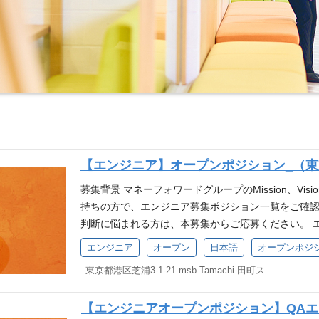
【エンジニア】オープンポジション_（
募集背景 マネーフォワードグループのMission、Vi
持ちの方で、エンジニア募集ポジション一覧をご確
判断に悩まれる方は、本募集からご応募ください。 
験・ご志向・ご希望に合ったポジションで選考を進め
エンジニア
オープン
日本語
オープンポジ
より、業務内容は異なりますが、以下のような業務を想定
東京都港区芝浦3-1-21 msb Tamachi 田町ステーションタワーS 21F
発（バックオフィスの業務効率化やSaaSマーケティ
ト開発（家計簿アプリを代表としたプロダクトや新規
【エンジニアオープンポジション】QAエンジ
ィ本部でのエンジニアリング CTO室（CTO直下の