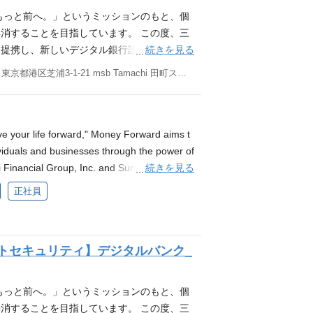
 OSINTをはじめとする脆弱性情報の収
については選考の過程で弊社指定の試験を受験
として、より使いやすく、より安価で、よりタイ
上規模、リスク発生時に想定される損害額
もっと前へ。」というミッションのもと、個
T CSF、CIS Controls等のフレーム
方に仲間になってほしい 自らが自社サービス
クオフィス業務体験、新たな金融体験を創出
anced balancing between sec
消することを目指しています。 この度、三
イクロソフトなど主要ベンダーの情報収集、最
ービスを育てることを楽しみ、主体性を持っ
す。 さらには、中小企業の成長につながるお
最高のものが正しいわけではありません。コストも増え
続きを見る
と提携し、新しいデジタル銀行設立に向け新
内情報システムの設計運用 EDR、CASB、MDM
ケーションを取り、ナレッジをシェアし、周
することができると考えています。 主な業
見定め最適なセキュリティ施策を常に考える
e Reliability Engineer）】を募集
F、CIS Controls等のフレームワークを
東京都港区芝浦3-1-21 msb Tamachi 田町ステーションタワーS 21F
当の意味で“創る”ためには、むしろリリース
設計、構築、運用します。主な業務内容は以
時にはリスクを取り、最大のユーザー価値を
ースに基づく ※本ポジションは株式会社マネー
門に対してセキュリティ、個人情報を含むデ
フォワードでは、共に世界に通じるサービスを
等のフレームワークを活用した情報セキュリティ統制を
する時には利便性とセキュリティを高度に両
ワード銀行設立準備株式会社)に在籍出向とな
人顧客からのセキュリティ問い合わせ回答支援
給PCスペック：最新CPU搭載PC（Mac
含むデータ保護に関するIn-Houseコンサ
 scalable organization of secur
ードの制度に準じます。 私たちについて 三
経験 ネットワーク、OS、データ構造、暗号理
Cオーダーメイドや、最新OCへのリプレイスも可
答支援 SOCやISMSなどの第三者認証取
織になり、より大きな価値をお客様に届けたい
と提携して新しいデジタル銀行を設立するた
 your life forward," Money Forward aims t
プログラミング言語による開発経験またはセ
器（ディスプレイ・マウス・キーボードな
プログラミング言語、セキュリティソリューシ
リティ機能を担うとボトルネックになり、スケ
ジタルバンク設立プロジェクトでは、SaaS
ividuals and businesses through the power of
eセキュリティコンサルティング メンバーのプロ
（カタログ）内から選択いただき、標準製品
経験 社内情報システムの構築、運用経験 A
キュアなサービスを実現する必要がありま
り安価で、よりタイムリーな金融サービスを届
続きを見る
 Financial Group, Inc. and Sumitomo Mitsui
自ら先頭に立ちやり切ることができる 経営
ード図書館：技術書から経営本まで、貸し出
、運用経験 個人情報保護法やデータ保護・
します。 主な業務内容 このポジションは、
金融体験を創出し、中小企業のお客様のDX
eparation for the launch of a new digital ba
経験 下記のうち何れかの知識や経験 クラウ
正社員
で購入できます。 リファラルドリブン：採
、FISC安全対策基準、ISMAP等の知識 ISO2
と経験を生かし、開発者や情報システム担当
成長につながるお金の流れを作ることによ
on of SRE as part of this initiative. *Based o
経験 シフトレフトの推進 求める語学力 ビジネ
支援：RubyKaigiやGoogle I/Oな
トの取得経験 FISC等、金融、Fintech業
持・向上させます。プロダクトセキュリティ
。 主な業務内容 Platform & SREチ
 This position involves employment with Mon
の英語力（TOEIC700点相当以上） ※ TO
します。 参考URL マネーフォワード エ
ビジネスレベルの日本語力（JLPT N1相当
キュリティスペシャリストと共に推進します。
れる高可用性・高信頼性のシステム基盤を構
ompany (SMBC Money Forward Bank Preparat
方はご相談ください 例：英検準1級、英検2級
グ マネーフォワードはISSRE 2024をス
 CISSP、CISA、CISM等の資格 社内
In-houseセキュリティコンサルティング：自
トセキュリティ】デジタルバンク_
ンによる高可用なデジタルバンクシステムの構
 benefits will follow the policies of Money
、IELTS 5.0以上、ケンブリッジ英語検定 FCE
ETインターンの魅力とは？ 品質改善に向けた
善、組織体制の構築に関する経験 プロジェク
ーキテクチャのレビュー等 脆弱性診断、ペ
運用から継続的なパフォーマンス改善 Datado
ering with Sumitomo Mitsui Banking Corporat
ない方については選考の過程で弊社指定の試験を
エンジニアのMISSION/VISION/VAL
キュリティ技術に対する理解 業務上での英
Tをはじめとする脆弱性情報の収集、検証 セキ
anizationを含めたインフラストラクチャ全
s to deliver more user-friendly, cost-effectiv
望ましいスキル・経験 CISSP、CISM、O
もっと前へ。」というミッションのもと、個
た開発経験 Money Forward AI Visi
CIS Controls等のフレームワークの実装と
チームの生産性を最大化するためのプラット
ive back-office experience and creating finan
る深い理解 FISC等、金融、Fintech業界に
消することを目指しています。 この度、三
ラウドからAIへ」という大きな転換点を迎えて