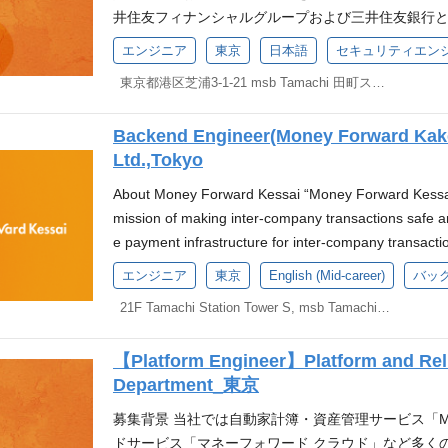
展開 K8s、Docker、CI/CDなどを含むDevSec
フォーム（CI/CD、開発環境、テスト環境など）の
cial flows that contribute to the growth of the Japan
おけるセキュリティ関連業務の経験 Entra ID、Bas
井住友フィナンシャルグループおよび三井住友銀行
います。現在はDXの先にある「AX（AI Transform
S、データ構造、暗号理論等を含む情報工学に対する
頼性レビューと対応 パフォーマンス最適化とそのた
gineer responsible for the high availability and reliabi
開発経験もしくはAIツールを使用した開発経験 Money For
ロジェクトを立ち上げました。 今回、本取り組みに
業務を遂行する「デジタルワーカー」の提供を目指し
エンジニア
東京
日本語
セキュリティエン
による開発経験またはセキュリティ・バイ・デザイン
ト管理、およびPostmortem文化の醸成 金融業界
a digital bank, you will be tasked with building and op
マネーフォワードは「クラウドからAIへ」という大
クトセキュリティ】ポジションを募集しております。 *
ントを導入し、国内No.1のバックオフィスAIカンパ
ーション Fintech業界や金融庁規制対象企業にお
れる経験 ゼロからの挑戦 新しいデジタルバンクのシ
eration of the system platform with high availability an
東京都港区芝浦3-1-21 msb Tamachi 田町ステーションタワーS 21F
ある「AX（AI Transformation）」を推進し
づく ※本ポジションは株式会社マネーフォワードで雇
活用した開発や価値創造に寄与いただける方を求めて
れかの知識や経験 In-houseセキュリティコンサルティ
コール体制など、すべてをゼロから構築していく経験
ining and operating SLI/SLO and continuously impro
ルワーカー」の提供を目指しています。将来的には全製
銀行設立準備株式会社)に在籍出向となります。評価
ナンシャルグループおよび三井住友銀行と提携して
構築、運用に関する経験 シフトレフトの推進 あると望
ック AWSのマルチリージョン構成やAurora Globa
g, observability, and incident response Ensure comp
のバックオフィスAIカンパニーへと進化するフェーズ
Backend Engineer(Money Forward Kake
の制度に準じます。 私たちについて 三井住友フィ
く、セキュリティスペシャリストとして非常にチャレ
ティング、CVE取得の経験 CISSP、CISM、OSCP、
られる環境で、モダンかつ挑戦的な技術を実践できま
curity operations, particularly with AWS multi-region 
に寄与いただける方を求めています。 本ポジション
Ltd.,Tokyo
して新しいデジタル銀行を設立するためのスタートア
ご経験や専門性を、世の中にインパクトを与える前例
する深い理解 AIの開発経験もしくはAIツールを使用した開発経験 
ケーション開発チームと密に連携し、技術的な観点
e development team through platforms (CI/CD, deve
び三井住友銀行と提携して新しいデジタル銀行をゼ
ルバンク設立プロジェクトでは、SaaS×Fintech
流のロードマップの策定や仕組づくりに主体的に関わ
About Money Forward Kessai “Money Forward Kessai”
にて発表の通り、マネーフォワードは「クラウドから
なたのインプットが銀行の信頼性を左右します。 フ
ents) Conduct performance optimization and create m
ャリストとして非常にチャレンジングな環境です こ
で、よりタイムリーな金融サービスを届けることで
になってほしい マネーフォワードの理念・ビジネス
mission of making inter-company transactions safe a
す。現在はDXの先にある「AX（AI Transformat
持って技術選定やアーキテクチャ設計に主体的に関わ
y, and incident management Handle incidents, recove
にインパクトを与える前例が無い事業で発揮すること
融体験を創出し、中小企業のお客様のDX推進を支援
あり、その成長に情熱を込められる方 チームメンバ
e payment infrastructure for inter-company transact
を遂行する「デジタルワーカー」の提供を目指してい
RE、DevOps、またはインフラ領域における設計及
stering a postmortem culture. Address regulatory requ
画・設計ではなく、新会社のサイバーセキュリティ
につながるお金の流れを作ることにより、日本全体
レッジをシェアし、周りに良い影響を与える方 ゼロ
ard Kakebarai*1" : the business-to-business deferr
を導入し、国内No.1のバックオフィスAIカンパニー
環境（特にAWS）を用いた開発および本番システムの運用
equired Skills and Experience At least 3 years of ha
エンジニア
東京
English (Mid-career)
バッ
任と達成感を得られる仕事です こんな方に仲間になってほし
ます。 主な業務内容 このポジションは、コーディ
自分自身が手を動かすこともいとわない方 環境 マ
rd Early Payment": the financing service where clie
した開発や価値創造に寄与いただける方を求めていま
テナオーケストレーションシステムの利用経験 モニ
within SRE, infrastructure, or similar fields. Proficien
onに強く共感・共鳴いただける方 技術によってビジ
験を生かし、開発者や情報システム担当と連携して
21F Tamachi Station Tower S, msb Tamachi, 3-1-21 Shibaura, Minato-ku, Tokyo
スを創っていく環境を用意し、皆様をお待ちしています
d Transaction Finance for Startups": the accounts rec
本語（JLPT N1程度） ビジネスレベルの英語力 (TOEI
したモニタリング環境の構築及び活用経験 Infrastructure
AWS. Familiarity with container orchestration tools 
ンジニアの成長や組織貢献に喜びを感じられる方 セ
上させます。プロダクトセキュリティスペシャリス
（MacOS or Windows）を支給。業務要件に応
ervice for startups. "Money Forward Invoice Card Pay
わかる資格や経験をお持ちの方はご相談ください 例：英
等、ツールは問わない） Gitを利用したPullReque
ng and observability solutions. Competence in using I
貢献したいと考えている方 様々なバックグラウンド
ャリストと共に推進します。 クラウド環境のセキュリテ
も可能 マネーフォワード図書館：技術書から経営本
【Platform Engineer】Platform and Reli
r businesses. These services have grown to handle a c
以上）、TOEFL iBT 60以上、IELTS 5.0以上、ケン
(PostgreSQL) の運用及びパフォーマンスチュー
r Ansible. Development experience utilizing Git for p
課題を発見するだけではなく自ら主体性をもって課題
ティコンサルティング：自社開発者へのセキュリテ
す。欲しい本は会社費用で購入できます。 リファラ
Department_東京
dditionally, Money Forward has been promoting cash
当以上の資格をお持ちでない方については選考の過
レベル（社内外のコミュニケーションができるレベル
anaging and optimizing RDBMS such as PostgreSQL Pr
は、共に世界に通じるサービスを創っていく環境を用
レビュー等 セキュリティ関連のツール、スクリプトの開発 NI
謝礼金制度。 カンファレンス参加支援：RubyKaigiや
methods such as cards and wallets, providing the c
（原則、一次面接後を想定） 環境 マネーフォワー
ニケーションができるレベル） あると望ましいスキ
xperience in industries with high security and compl
募集背景 当社では自動家計簿・資産管理サービス「Mone
ペック：最新CPU搭載PC（MacOS or Window
ムワークの実装と展開 K8s、Docker、CI/CDなどを
の参加を一部会社が負担します。
iness" to enhance back-office efficiency. As part of t
く環境を用意し、皆様をお待ちしています。 支給PCスペッ
ィ・コンプライアンス要件が求められる業界での実務経験
s Experience in designing, building, and operating d
ドサービス「マネーフォワード クラウド」など多く
や、最新OSへのリプレイスも可能 マネーフォワー