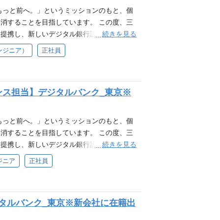
・ご希望に合わせて適宜幅広くポジションを検
for Business』を提供してきました。
社紹介資料 MoneyForward Developer
もっと前へ。」というミッションのもと、個
は30を超えるサービスを提供しており、ユー
人事業主・法人向けの事業用ビジネスカード
京都・大阪）、福岡へのUIターン費用サポート
消することを目指しています。 この度、三
す。その中で、「既存プロダクトの機能改
ます。 ※本ポジションは株式会社マネーフォ
ご応募後の流れ 以下のような流れ、スケジュ
続きを見る
と提携し、新しいデジタル銀行設立に向け新
力をいれており、新しい仲間を募集していま
式会社に在籍出向となります。評価制度や福
ョンや希望職種がある場合には、「応募す
【セキュリティ責任者】ポジションを募集し
ります。 ■業務例 機能や非機能要求のレビュ
ンジニア）
正社員
 募集背景 CISO室はサービスを開発し提
） ↓ 当社内にてポジションサーチを実施
ースに基づく ※本ポジションは株式会社マネー
ロセス改善 テスト計画／テスト設計・実行／
携しプロダクトのセキュリティを維持向上さ
ジションを検討いたします） ↓ ポジショ
ワード銀行設立準備株式会社)に在籍出向とな
合/システム レベル) 応募資格 ソフトウェア
ラウドの統制、可視化、WAFなどの共通セキ
こともございます） ↓ 希望ポジションに
ードの制度に準じます。 私たちについて 三
ion Level同等以上） テスト自動化に対する
進、プロダクトのセキュリティアーキテクチ
術課題・面接・英語課題、いずれかのご案内
ンス担当】デジタルバンク_東京※
と提携して新しいデジタル銀行を設立するた
しての業務経験 テスト計画の立案、実行のサ
ッサイが提供する金融サービスにおいても、
ションにより異なります） ↓ 内定
ジタルバンク設立プロジェクトでは、SaaS
Foundation Level以上の有資格者 情報
ただけるように、私たちは一緒に働いていた
り安価で、よりタイムリーな金融サービスを届
号相当の知識 AIの開発経験もしくはAIツ
もっと前へ。」というミッションのもと、個
 CISO室とは 「セキュリティを通じ、お
金融体験を創出し、中小企業のお客様のDX
ion 2026にて発表の通り、マネーフォワードは
消することを目指しています。 この度、三
、マネーフォワードグループ全体のセキュリ
成長につながるお金の流れを作ることによ
。現在はDXの先にある「AX（AI Transf
続きを見る
と提携し、新しいデジタル銀行設立に向け新
こと。情報漏洩を起こさないこと。もちろん
ています。 主な業務内容 このポジションは
的に業務を遂行する「デジタルワーカー」の提供
セキュリティスペシャリスト - ガバナンス
の要素の一つに過ぎません。 過度なセキュリ
ジニア
正社員
す。コーディング、インフラストラクチャー
を導入し、国内No.1のバックオフィスAI
月16日発表のプレスリリースに基づく ※本ポ
価値が小さくなったり、遅延したりする可能
担当と連携して、セキュリティを維持・向上
活用した開発や価値創造に寄与いただける方
新会社(SMBCマネーフォワード銀行設立準
うにしたら最大化できるか考え、セキュリテ
トと協力しながら推進します。 プロダクト
（TOEIC 700点以上） ※ TOEIC 以
厚生は株式会社マネーフォワードの制度に準
セキュリティを実現します。 セキュリティ
の整備 In-houseセキュリティコンサルテ
neer)】デジタルバンク_東京※新会社に在籍出
談ください 例：英検準1級、英検2級（英検
グループおよび三井住友銀行と提携して新しい
在り方や実現する組織の在り方を考えていま
な助言、アーキテクチャのレビュー等 脆弱
TS 5.0以上、ケンブリッジ英語検定 FCE など。
です。 今回立ち上げた新デジタルバンク設
rategy セキュリティは単体で考えるものではありません。