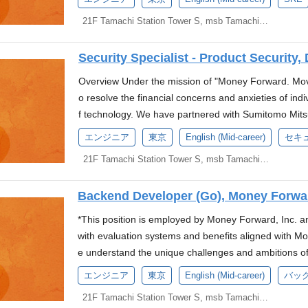
ty to build everything from the ground up, including t
ラとしてのSLO設計と、モニタリング・ログ収集・
enance of tools related to the above ■Specific Tasks 
とができます 単なるセキュリティ対策の企画・設計
ogy called "Account Aggregation" is essential. The
ures. Plan how the product will operate before dev
件に応じたPCオーダーメイドや、最新OSへのリプレ
k, SRE culture, development processes, and on-cal
たサービス信頼性の向上の推進 プラットフォームの標準化・自
he tasks. We will discuss them during the interview
21F Tamachi Station Tower S, msb Tamachi, 3-1-21 Shibaura, Minato-ku, Tokyo
略を自ら検討・実行するという、大きな責任と達成感
to collect user data. The collected data becomes mo
reate systems and operations that could quickly sol
術書から経営本まで、貸し出し自由の図書館制度が
work with modern and challenging technologies in en
CD等を活用したインフラ構築・デプロイメントの自
Development and maintenance of OSS and tools use
ドでは、共に世界に通じるサービスを創っていく環境
and is returned to the users. However, we believe th
e knowledge internally and externally. Enjoy learnin
す。 リファラルドリブン：採用会食費の負担。リフ
ability, such as AWS multi-region configurations and 
減施策の推進 インフラチームの技術的リーダーシッ
er and Vault) Monitoring, alert setting, and incident
PCスペック：最新CPU搭載PC（MacOS or Win
Security Specialist - Product Security,
iverse use cases for each user. The data collected f
together as a team. By using the latest technology th
援：RubyKaigiやGoogle I/Oなど、国内外の
Business By closely collaborating with business and
ルシューティングのリードを通じた、チームの技術力
and operating platforms (CI/CD, development environ
イドや、最新OSへのリプレイスも可能 マネーフォ
users' lives. By enabling users to use their data more
chieve more efficient and scalable product develop
Overview Under the mission of "Money Forward. Move
ctly contribute to the business launch from a technical
験 全社的に利用する基盤への挑戦 本基盤は、全社
he productivity of the development team Performanc
し自由の図書館制度があります。欲しい本は会社費用
ward. With this vision, we are now developing a new p
observability issues with serverless architecture a
o resolve the financial concerns and anxieties of in
ank's reliability. Flat Organization In a small, elite t
す。そのような会社の根幹を支える基盤を構築し、運
it Other infrastructure environment settings (such a
用会食費の負担。リファラル謝礼金制度。 カンファレンス参加
engineer who will work with us to optimize the devel
d. We would like to work with someone who anticipat
f technology. We have partnered with Sumitomo Mits
rticipate in technology selection and architecture des
な技術スタック 全社基盤として信頼性が求められる環境
ponsibilities for the Position As a technical driving f
ど、国内外のカンファレンスへの参加を一部会社が
esponsibilities Designing, building, and operating cl
e product can continue operating smoothly. Devel
ui Banking Corporation to establish a new company in
e AWS Amazon ECS Amazon Aurora Global Databas
ど、モダンかつ挑戦的な技術を実践できます。 グロー
the following tasks: Design and operation policy form
エンジニア
東京
English (Mid-career)
セキ
tablishment of metrics, monitoring, and alerts using t
ogy for development, focusing on creating prototype
bank. We are currently seeking candidates for the posit
e Global Datastore RedHat Enterprise Linux Cloudfl
ドネシア/ポーランドの4カ国で構成されるグローバ
as a common platform Architecture design of long-te
se (including troubleshooting, recovery, incident 
21F Tamachi Station Tower S, msb Tamachi, 3-1-21 Shibaura, Minato-ku, Tokyo
s rather than spending too much time on planning. Wit
tiative. *Based on the press release announced on Ap
Environment At Money Forward, we provide an envir
します。グローバルな業務経験を得ることができます。 
ulation and implementation of operation policies and 
evaluation of applications and infrastructure. Perfor
Our one-week sprints incorporate GitOps for faster de
oyment with Money Forward, Inc., and a secondme
rvices together, and we are looking forward to welc
たはインフラ領域における設計及び運用を含む実務経験
sion and changes Improvement of reliability across
ms to support it. Development of systems for inciden
vel. Since we handle financial transactions, it's crucia
Backend Developer (Go), Money Forwa
rd Bank Preparatory Corporation). The evaluation sys
Cs equipped with the latest CPUs (MacOS or Window
を用いた開発および本番システムの運用の実務経験 Kub
tions Promotion of service reliability improvement th
ncement of service reliability, including the definit
ot just adequately. Development must consider handl
olicies of Money Forward, Inc. About Us We are a st
requirements and replacements with the latest OS a
ーションシステムの利用経験 モニタリングやオブザ
gn and development of common platform functions suc
*This position is employed by Money Forward, Inc. 
us performance improvement. Security operations an
issues. Technology Stack The technology stack we us
Banking Corporation to establish a new digital bank. T
have a library system where you can freely borrow b
環境の構築及び活用経験 Infrastructure as Code
ntication Promotion of standardization and automatio
with evaluation systems and benefits aligned with 
rastructure. Designing, building, and operating platf
t mandatory skills at the time of application, you wil
dly, cost-effective, and timely financial services, pro
gement books. Desired books can be purchased at t
ない） Gitを利用したPullRequest等による相
ation of infrastructure construction and deployment 
e understand the unique challenges and ambitions o
ment teams(CI/CD, development environments, and te
s. Languages: Go, TypeScript Frameworks: Nuxt.js,
nd creating financial flows that contribute to the gr
cover the cost of recruitment meals. There is a refer
験 AzureにおけるAKSなどの開発・運用経験 Platfor
motion of measures to reduce cognitive load on devel
an. That’s why we’re built a corporate banking platfo
y and reliability reviews from the design phase onwar
エンジニア
東京
English (Mid-career)
バッ
pecification (Swagger) Databases: MySQL, BigQuery
s and Duties This position leverages knowledge and ex
Support: The company partially covers participation 
軽減し、ビジネス価値を向上させた経験 SLI/SLOの
ture team Improvement of the team's technical capabi
growth with speed, security, and simplicity. Our platform
ulatory requirements. Opportunities we offer Launchi
s, Envoy, Kong, OpenCensus/OpenTelemetry Cloud In
collaborate with developers and information system
uch as RubyKaigi and Google I/O.
21F Tamachi Station Tower S, msb Tamachi, 3-1-21 Shibaura, Minato-ku, Tokyo
ルを使用した開発経験 Money Forward AI Visi
nology selection/design, code review, and troublesho
ored for SMEs — from seamless digital account man
h. Working in a team where English is the official lan