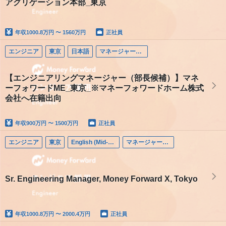
アグリゲーション本部_東京
年収
1000.8万円 〜 1560万円
正社員
エンジニア
東京
日本語
マネージャー（エンジニア）
【エンジニアリングマネージャー（部長候補）】マネ
ーフォワードME_東京_※マネーフォワードホーム株式
会社へ在籍出向
年収
900万円 〜 1500万円
正社員
エンジニア
東京
English (Mid-career)
マネージャー（エンジニア）
Sr. Engineering Manager, Money Forward X, Tokyo
年収
1000.8万円 〜 2000.4万円
正社員