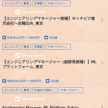
エンジニア
東京
日本語
マネージャー（エンジニア）
【エンジニアリングマネージャー候補】※ミチビク株
式会社へ在籍出向_東京
年収
700.8万円 〜 1500万円
正社員
エンジニア
東京
日本語
マネージャー（エンジニア）
【エンジニアリングマネージャー（副部長候補）】ML
プラットフォーム_東京
年収
1000.8万円 〜 1500万円
正社員
エンジニア
東京
English (Mid-career)
マネージャー（エンジニア）
Engineering Manager, ML Platform, Tokyo