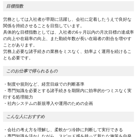
目標指数
労務としては入社者が早期に活躍し、会社に定着したうえで良好な
関係を持続させることを目指しています。
具体的な目標指数としては、入社者の6ヶ月以内の月次目標の達成率
の向上や在籍率の向上、また勤続年数が長い在籍者の割合を増やす
ことがあります。
労務上必要な諸手続きの業務をミスなく、効率よく運用を続けるこ
とも必要です。
このお仕事で得られるもの
・制度や規則など、経営目線での判断基準
・専門知識を必要とする諸手続きを期限内に効率的かつミスなく実
行する処理能力
・社内システムの新規導入や運用のための企画
こんな人におすすめ
・会社の考え方を理解し、柔軟かつ冷静に判断して実行できる
・専門知識を活かしながら、スピード感を持って新たな施策を自発