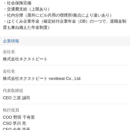
・社会保険完備

・交通費支給（上限あり）

・社内分煙（屋外にビル共用の喫煙所/拠点により違いあり）

・はぐくみ企業年金（確定給付企業年金（DB）の一つで、退職金制
度も兼ね備えた年金制度）
企業情報
会社名
株式会社ネクストビート
会社名
株式会社ネクストビート nextbeat Co., Ltd.
代表取締役
CEO 三原 誠司
執行役員
COO 野田 千有里

CSO 早川 亮

CFO 今井 浩平
