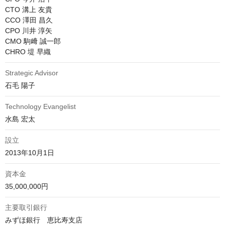
CTO 溝上 友貴

CCO 澤田 昌久

CPO 川井 淳矢

CMO 駒﨑 誠一郎

CHRO 堤 早織
Strategic Advisor
石毛 陽子
Technology Evangelist
水島 宏太
設立
2013年10月1日
資本金
35,000,000円
主要取引銀行
みずほ銀行　恵比寿支店