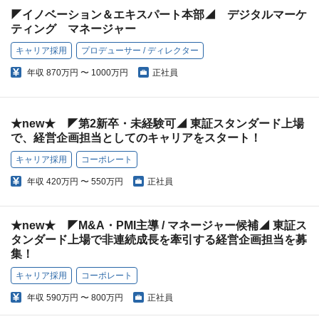
◤イノベーション＆エキスパート本部◢ デジタルマーケ
ティング マネージャー
キャリア採用
プロデューサー / ディレクター
年収
870万円 〜 1000万円
正社員
★new★ ◤第2新卒・未経験可◢ 東証スタンダード上場
で、経営企画担当としてのキャリアをスタート！
キャリア採用
コーポレート
年収
420万円 〜 550万円
正社員
★new★ ◤M&A・PMI主導 / マネージャー候補◢ 東証ス
タンダード上場で非連続成長を牽引する経営企画担当を募
集！
キャリア採用
コーポレート
年収
590万円 〜 800万円
正社員