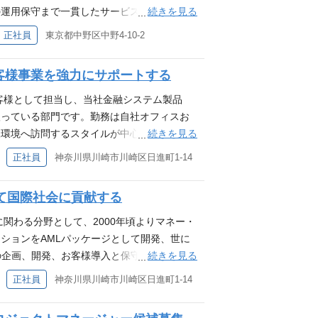
ーダー候補の方も可） 自らが中心となり、プ
続きを見る
の運用保守まで一貫したサービスを提供して
先してご案内いたします。 将来の選択肢と
類選考 ↓ 一次面接＋WEB適性検査（20分
プロジェクト推進していく役割を担っていた
み取りながら成長できる環境です。 既存シス
さい。 こんな方におすすめ ・自分のスキル
（会社や部署の特徴の説明、選考における質疑
正社員
東京都中野区中野4-10-2
ミュニケーション能力をお持ちの方のご応募
れる事から、これらの案件を進めていくうえ
転職する予定はないが、将来的に転職を検討
ださい。 キャリア登録 当社の事業や働き方
ダー ・ステークホルダーとのコミュニケーシ
メントを行うポジションへチャレンジいただ
収集をされたい方 ・希望する職種が現在募集
だけるフォームです。 現時点で応募したい
経験3年以上（設計～移行のいずれかのフェー
客様事業を強力にサポートする
手金融機関（大手金融機関）さまに対し、当社
方 ・NTTデータルウィーブに興味がある方
には、今後の会社情報・最新の募集開始など
タスクリーディング経験をお持ちであること
担当いただきます。 ご経験に応じて下記で
try/nttdata-luweave/F9IakwIDET5lXT6MM
客様として担当し、当社金融システム製品
情報を持っておきたい方も、ご自由にご登録
ュニケーションを取れること 応募条件（歓
いてはプロジェクトメンバでしっかりサポー
扱っている部門です。勤務は自社オフィスお
験を活かせるポジションを知りたい方 ・す
検証など）をお持ちの方 ・技術情報等につい
流フェーズ ・結合テスト、総合テストといっ
続きを見る
環境へ訪問するスタイルが中心です。 ポジ
ている方 ・キャリアプランを考える上で、
一次面接＋WEB適性検査（20分程度） ↓ 最
改善対応 ・プロジェクトのタスクリーダ～プ
り組んできました。Swift Certified Sp
れていないが、今後の募集開始時に案内を受
正社員
神奈川県川崎市川崎区日進町1-14
の特徴の説明、選考における質疑応答等）を
ム開発のご経験※をお持ちであること ※5
様に高品質なシステムを納入し信頼を得てきました。
フォーム https://app.crm.i-myre
キャリア登録 当社の事業や働き方にご興味を
かのフェーズ） ・お客様やプロジェクト関
更が起きない分野ですが、近年はISO20022
V
ームです。 現時点で応募したいポジション
て国際社会に貢献する
こと 応募条件（歓迎） ・開発に関するリー
は大きなチャンスをとらえています。この大
の会社情報・最新の募集開始などを優先して
方 ・金融システム開発（特に決済系システ
るよう一緒に働いていただける方を募集しま
関わる分野として、2000年頃よりマネー・
ておきたい方も、ご自由にご登録ください。
ちの方 ・Swift、日銀ネットに関する知識
外の大手金融機関に対し、主に決済系システ
ションをAMLパッケージとして開発、世に
るポジションを知りたい方 ・すぐに転職する
要件定義、基本設計などの上流フェ―ズでの
守 ・上記の特定の金融機関またはシステムを担当
続きを見る
の企画、開発、お客様導入と保守までをワン
キャリアプランを考える上で、情報収集をさ
が可能な方 選考のご案内 書類選考 ↓ 一
ージングシステムの一つである、Swiftを利
・ローンダリングやテロ資金供与は世界的な
、今後の募集開始時に案内を受けたい方 ・N
正社員
神奈川県川崎市川崎区日進町1-14
※一次面接前に任意で人事面談（会社や部署の特
ネージメントをご担当いただきます。 応募
世界GDPの約２～５％（１兆7,000億～４
//app.crm.i-myrefer.jp/entry/nt
。ご希望の場合はお問合せください。 キャ
しくは、他業界であれば大手企業もしくはそ
社会では、これまでもマネー・ローンダリング