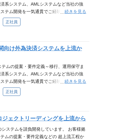
合せください。 キャリア登録 当社の事業や
いただきます。新規案件の中核を担うリーダ
済系システム、AMLシステムなど当社の強
録いただけるフォームです。 現時点で応募
します。 ・プロジェクトの計画/推進、も
続きを見る
システム開発を一気通貫でご経験、実践でき
皆さまには、今後の会社情報・最新の募集開
理、進捗管理 ・お客様とのコミュニケーショ
・調整力が求められるポジションですが、金
正社員
として情報を持っておきたい方も、ご自由に
ることから、提案や上流工程において特に重要
られ、やりがいのある仕事です。 当部門は
キルや経験を活かせるポジションを知りたい方
お客様との交渉や折衝を推進していくポジシ
います。 勤務は自社内で開発・保守を行う
されている方 ・キャリアプランを考える上
んを率いてお客様対応を行うため、開発対象
ケースがあり、自社内はアットホームな雰囲
集されていないが、今後の募集開始時に案内
関向け外為決済システムを上流か
発対象モジュール・コンポーネントの相関な
様と良好な関係を構築しプロジェクトを推進
ア登録フォーム https://app.crm.i-
までのシステム開発経験を生かしてご活躍いた
おり、多様な働き方を推奨しています。 担当
6MMX9V
る積極性やコミュニケーション能力をお持ち
。詳細は選考の中でお問い合わせください。
ステムの提案・要件定義～移行、運用保守ま
） ・金融システム開発のご経験※をお持ちで
マネージャ（次期プロジェクトマネージャ候
済系システム、AMLシステムなど当社の強
フェーズのご経験 ・開発プロジェクトにお
やビジネスパートナーさんを率いてプロジェ
続きを見る
システム開発を一気通貫でご経験、実践でき
ご経験をお持ちであること ・お客様やプロジ
アクティブに動ける方、積極性やコミュニケ
・調整力が求められるポジションですが、金
正社員
ちであること 応募条件（歓迎） ・プロジェ
す。 ・案件全体のプロジェクト管理、推進
られ、やりがいのある仕事です。 当部門は
調整などお客様とのインターフェース役のご
ど 応募条件（必須） ・アプリケーション開
います。 勤務は自社内で開発・保守を行う
X/Solaris）の基本知識をお持ちの方 選考のご
ちであること ・アプリケーション開発に関
ケースがあり、自社内はアットホームな雰囲
度） ↓ 最終面接 ※一次面接前に任意で人事面
での作業推進経験） ・プロジェクト管理手
ロジェクトリーディングを上流から
様と良好な関係を構築しプロジェクトを推進
答等）を実施可能です。ご希望の場合はお問
ること ・リーダーシップ／推進力をお持ち
おり、多様な働き方を推奨しています。 担当
のシステムを請負開発しています。 お客様拠
にご興味をお持ちいただいた方に、気軽にご登
、円滑なコミュニケーションを取れること 応
。詳細は選考の中でお問い合わせください。
テムの提案・要件定義などの 超上流工程か
ジションがない場合でも、登録いただいた皆
計/構築/検証など）をお持ちの方 ・技術情