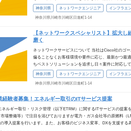
を受けたい方 ・NTTデータルウィーブに興味がある方 ▼キャリ
トワークソリューションの営業経験3年以上 ・営業
営業職を目指し一緒に活躍いただける方を募集してい
る技術研究・商品企画に常に取り組み、お客様への提
神奈川県
ネットワークエンジニア
インフラエ
myrefer.jp/entry/nttdata-luweave/F9IakwIDET5lXT
のご経験 応募条件（ 歓迎） ・営業管理職の業務経
様、またはパートナー企業様に対し、Cisco製品を
客様に対して、設計・構築、運用・管理、保守、ア
神奈川県川崎市川崎区日進町1-14
開拓（直接販売／間接販売）の営業経験 ・国内ITサ
営業活動 【特徴①：専門性の高い営業力】 当社ネ
な当社の環境においてネットワーク領域のスペシャ
バインフラ分野におけるソリューションの営業経験 選考
き続き成長させていきたい分野です。このポジショ
お待ちしています。 ポジション概要 Cisco/F5/PaloA
【ネットワークスペシャリスト】拡大し
接 ↓ 最終面接 ↓ 内定 キャリア登録 当社の事業
めにエンジニアに近い知識を習得し、お客様現場部
ネットワークエンジニアとしてプリセールスから設
磨く
ご登録いただけるフォームです。 現時点で応募した
ています。 【特徴②：先進的な領域にも積極的なチャ
いただきます。 お持ちのご経験やスキルに応じて、
た皆さまには、今後の会社情報・最新の募集開始など
「ゼロトラスト」「ネットワーククラウド」といっ
ーズに関わっていただきネットワークスペシャリスト
ネットワークサービスについて 当社はCisco社の
肢として情報を持っておきたい方も、ご自由にご登録
ています。 応募条件（必須） ・法人向け営業としてI
事のやりがい】 いくつかのお客様を担当し、ネット
偏ることなくお客様環境や要件に応じ、最新かつ最
キルや経験を活かせるポジションを知りたい方 ・す
ション営業に対する興味、熱意 応募条件（ 歓迎）
施後、保守・運用担当への引継ぎまでを対応します
ちベストソリューションを追求し日々案件に対応して
検討されている方 ・キャリアプランを考える上で、
拓（直接販売／間接販売）の営業経験 ・国内ITサービ
して対応することもあり、上流からワンストップで
る技術研究・商品企画に常に取り組み、お客様への提
神奈川県
ネットワークエンジニア
インフラエ
募集されていないが、今後の募集開始時に案内を受け
をはじめとしたネットワークソリューションの営業経
だく事が可能です。 応募条件（必須） ・Cisco C
客様に対して、設計・構築、運用・管理、保守、ア
る方 ▼キャリア登録フォーム https://app.crm.i-myrefer.jp
ションの営業経験 選考フロー 書類選考 ↓ Web適性検査
持ちであること ・Cisco製品を中心としたネットワ
神奈川県川崎市川崎区日進町1-14
な当社の環境においてネットワーク領域のスペシャ
6MMX9V
当社の事業や働き方にご興味をお持ちいただいた方
募条件（歓迎） ・ネットワーク構築のプロジェクト
お待ちしています。 ポジション概要 Cisco/F5/PaloA
現時点で応募したいポジションがない場合でも、登
いずれかの構築のご経験をお持ちの方 - F5等ロードバランサ
営業経験者募集！エネルギー取引のITサービス提案
ネットワークエンジニアとしてプリセールスから設
最新の募集開始などを優先してご案内いたします。 
ティ製品 - IP音声ネットワーク ・英語に抵抗が
だきます。 お持ちのご経験やスキルに応じて、収支
エネルギー取引・リスク管理（以下ETRM）に関するITサービスの提案
も、ご自由にご登録ください。 こんな方におすすめ
※TOEIC600点以上お持ちであればなお良し 選考の
よびコンサルティング的アプローチによるお客様へ
市場整備等）で注目を浴びておりますが電力・ガス会社等の原燃料（L
を知りたい方 ・すぐに転職する予定はないが、将来
査（20分程度） ↓ 最終面接 ※一次面接前に任意
を、将来のマネージャー候補として担当いただきます
Mの導入提案を行います。また、お客様のビジネス変革、DXを支援する
ンを考える上で、情報収集をされたい方 ・希望する
ける質疑応答等）を実施可能です。ご希望の場合はお
担当し、ネットワークインフラの要件定義、設計・
案を行います。※先行されているお客様より業務スキルを吸収し、国内