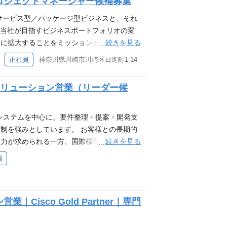
だいた方に、気軽にご登録いただけるフォー
ロジェクトマネージャー候補募集
こと ・上流工程（要件定義/設計/検査/導
連携してこれに対抗し、日本も国際社会と歩
でも、登録いただいた皆さまには、今後の会
ールス、提案、営業支援、お客様折衝のご経験
は2000年頃よりマネー・ローンダリングや
サービス型／パッケージ型ビジネスと、それ
ます。 将来の選択肢として情報を持ってお
に対して前向きに取り組め、また柔軟にご対
ッケージソフト）を開発しており多くの国内
。当社が目指すビジネスポートフォリオの変
おすすめ ・自分のスキルや経験を活かせるポ
験をお持ちの方 ・Unix系OSの運用管理設
ッケージソフトの企画、開発、お客様導入、保
続きを見る
的に拡大することをミッションとした、まだ
が、将来的に転職を検討されている方 ・キャ
/実装経験をお持ちの方 ・Linux、Unix、
を募集します。 ポジション概要 当部門の担
る企業／消費者向けに新たなソリューション
正社員
神奈川県川崎市川崎区日進町1-14
希望する職種が現在募集されていないが、今
の方 ・プロジェクトでのチームリーディングや
ジションです。 ・メンバーやビジネスパー
ス伸長を狙っています。 昨年度は二つの新
ウィーブに興味がある方 ▼キャリア登録フォ
ケジュール管理、タスク調整、開発メンバ管
ネスパートナーの教育 ・プロジェクトのコス
。 ポジション概要 当部門の担当領域を広く
weave/F9IakwIDET5lXT6MMX9V
ソリューション営業（リーダー候
持ちの方 ・金融業務、金融コンプライアンス
MLシステムの開発・保守を行いながら、開発
す。将来の管理職候補として、仕事をお任せ
トの知見（PMPなど）をお持ちの方 ・英語
やAML関連セミナーなどにも参加いただく
決済システムの開発・保守を行っていただき
0点以上お持ちであれば尚良し ・決済系システ
に合わせ当社システムをより効果的なものと
ケジュール管理 ・メンバーやビジネスパート
系システムを中心に、要件整理・提案・開発支
系システム：Swift/CLSなどの海外決済
募をお待ちしています。 応募条件（必須）
ッセージ 2024年度、当社がオーナーとし
制を強みとしています。 お客様との長期的
/ANSER/CAFISなどの国内決済システム
バーと技術的な会話ができること 応募条件
う共同利用型サービス『外国送金事務支援サ
続きを見る
力が求められる一方、国際標準（ISO）を踏
20分程度） ↓ 最終面接 ※一次面接前に任意
および各種OSSの知識をお持ちの方 ・プログラ
則な住所情報を生成AIを活用し構造化してお客
テーマも増え続けています。 既存業務の安
員
る質疑応答等）を実施可能です。ご希望の場
ちの方 ・システム設計（Webアプリケーショ
。 これらをはじめとして、債権管理システ
り組める方を歓迎します。 ポジション概要
や働き方にご興味をお持ちいただいた方に、気
開発経験、知見などをお持ちの方 ・銀行業界
企画、開発、顧客導入、保守をリーディン
す（リーダーからサブリーダークラスを想
したいポジションがない場合でも、登録いた
て上流から下流までを含めたPL、又はPM
 応募条件（必須） ・システム開発のご経験
関）向け営業活動 ・決済／AML領域の課
などを優先してご案内いたします。 将来の
WEB適性検査（20分程度） ↓ 最終面接 ※
こと 応募条件（歓迎） ・Linux経験、Wi
isco Gold Partner｜専門
・社内（開発・企画）との連携、プロジェク
登録ください。 こんな方におすすめ ・自分
説明、選考における質疑応答等）を実施可能
ラムコーディング（Java、Shell等）のご経
の提案 ・決済インフラ高度化、業務プロセス
・すぐに転職する予定はないが、将来的に転
登録 当社の事業や働き方にご興味をお持ちい
験 ・決済システム開発経験、知見などをお持
の協働による追加提案 営業戦略の立案・推