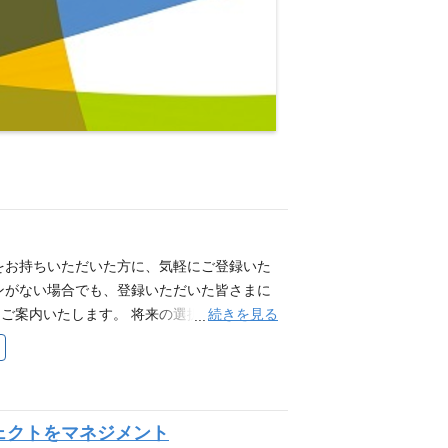
をお持ちいただいた方に、気軽にご登録いた
ンがない場合でも、登録いただいた皆さまに
続きを見る
ご案内いたします。 将来の選択肢として情
 登録はこちら ▼こちらをクリックいただく
entry/nttdata-luweave/F9IakwIDET5lXT
験を活かせるポジションを知りたい方 ・すぐ
いる方 ・キャリアプランを考える上で、情
ェクトをマネジメント
ていないが、今後の募集開始時に案内を受け