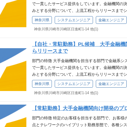
る質疑応答等）を実施可能です。ご希望の場合はお問
までの一貫したプロジェクトマネジメントをご担当
で一貫したサービス提供をしています。金融機関の決
働き方にご興味をお持ちいただいた方に、気軽にご登
ー/マネージャー候補として、具体的には以下をお任せ
みとする分野について、上流工程からリリースまで
したいポジションがない場合でも、登録いただいた
しくはそのサポート作業 ・プロジェクトのタスク管
る環境です。 お客様とのコミュケーション力、対応
神奈川県
システムエンジニア
金融エンジニア
始などを優先してご案内いたします。 将来の選択肢
ン(報告/説明/交渉 等) お客様に一番近い環境であ
融インフラを支えているという責任感、達成感も感じ
ご登録ください。 こんな方におすすめ ・自分のス
神奈川県川崎市川崎区日進町1-14 他(1)
となるお客様対応・調整力が求められ、ゆくゆくは
プロパー、パートナー合わせて約160人で構成されて
・すぐに転職する予定はないが、将来的に転職を検討
ョンとなります。 メンバーやビジネスパートナーさ
ケースと、お客様先で常駐開発・保守を行う、2つの
で、情報収集をされたい方 ・希望する職種が現在募
【自社・常駐勤務】PL候補 大手金融機
の構造やシステム全体の中での役割（OS/MWと開
気で皆さん活動しています。 常駐先についてはお客
を受けたい方 ・NTTデータルウィーブに興味がある方 ▼キャリ
らリリースまで
ど）を見渡せる力が求められ/身につきます。 これ
しています。 当部門のテレワーク率は60％となって
myrefer.jp/entry/nttdata-luweave/F9IakwIDET5lXT
だくのはもちろんのこと、先頭に立ちチームを率い
業務や開発等の時期により変動することがあります
部門の特徴 大手金融機関を担当する部門で金融系シ
の方のご応募をお待ちしています。 応募条件（必須
ポジション概要 新規案件や既存案件のプロジェクト
で一貫したサービス提供をしています。金融機関の決
あること ※3年以上、設計～移行までのいずれかの
補の方も可） 自らが中心となり、プロパーメンバー
みとする分野について、上流工程からリリースまで
いて、推進役(リーディング/マネジメント)としての
クト推進していく役割を担っていただくため、プロ
る環境です。 お客様とのコミュケーション力、対応
神奈川県
システムエンジニア
金融エンジニア
ェクト関係者とのコミュニケーションのご経験をお持
ーション能力をお持ちの方のご応募をお待ちしていま
融インフラを支えているという責任感、達成感も感じ
クトマネジメント経験をお持ちの方 ・説明、報告、
・ステークホルダーとのコミュニケーション、交渉な
神奈川県川崎市川崎区日進町1-14 他(1)
プロパー、パートナー合わせて約160人で構成されて
経験をお持ちの方 ・UNIX系OS（Linux/AIX/HP-U
発プロジェクトにて、マネジメント経験3年以上お持
ケースと、お客様先で常駐開発・保守を行う、2つの
案内 書類選考 ↓ 一次面接＋WEB適性検査（20分程
する作業推進経験をお持ちであること（設計～移行ま
【常駐勤務】大手金融機関向け開発のプ
気で皆さん活動しています。 常駐先についてはお客
談（会社や部署の特徴の説明、選考における質疑応
法（スケジュール管理、課題管理等）に精通されてい
しています。 当部門のテレワーク率は60％となって
部門の特徴 特定のお客様を担当する部門で、お客様
合せください。 キャリア登録 当社の事業や働き方
であること ・お客様やプロジェクト関係者に対して
業務や開発等の時期により変動することがあります
点とテレワークのハイブリット勤務形態で、各種シス
録いただけるフォームです。 現時点で応募したいポ
募条件（歓迎） ・基盤系や運用系の開発工程経験（設