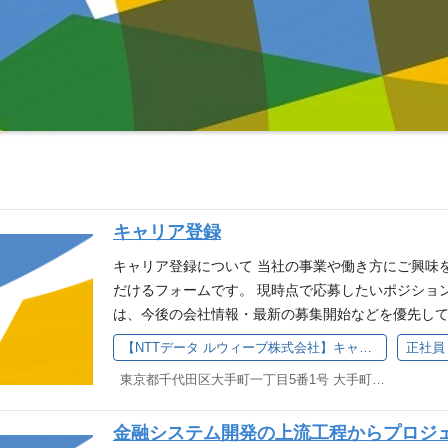
キャリア登録
キャリア登録について 当社の事業や働き方にご興味
だけるフォームです。 現時点で応募したいポジショ
は、今後の会社情報・最新の募集開始などを優先して
報を持っておきたい方も、ご自由にご登録ください。
【NTTデータ ルウィーブ株式会社】キャリア登録のご案内
正社員
と登録フォームに遷移します https://app.crm.i-myrefer.jp/
東京都千代田区大手町一丁目5番1号 大手町ファーストスクエア イーストタワー16階
6MMX9V こんな方におすすめ ・自分のスキルや経
に転職する予定はないが、将来的に転職を検討されて
金融システム開発の上流工程からプロジ
報収集をされたい方 ・希望する職種が現在募集され