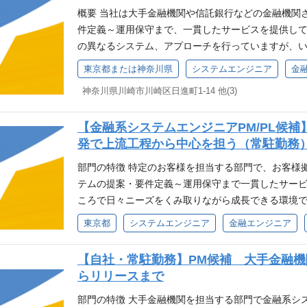
たい方 ・NTTデータルウィーブに興味がある方 ご
概要 当社は大手金融機関や信託銀行などの金融機関
とに次のご案内をさせていただきますが、 下記いず
件定義～運用保守まで、一貫したサービスを提供し
配信］ 求人情報に加え、最新情報や各種イベントな
の異なるシステム、アプローチを行っていますが、
報をメールにてお送りさせていただきます。 ［カジ
ロジェクトマネジメントを担当いただける方を募集し
東京都または神奈川県
システムエンジニア
金
談を実施させていただきます。 事業内容や働き方、
ジャーのベースの役割 ・メンバーやビジネスパート
ていただきます。 またご希望やキャリアビジョンな
神奈川県川崎市川崎区日進町1-14 他(3)
ビジネスパートナーの教育 ・プロジェクトのコスト管
あればご案内させていただきます。 ※お時間は30~6
ポジション詳細は、別途それぞれの求人票をご覧くだ
用したオンラインでの実施となります。 ［求人紹介
【金融系システムエンジニアPM/PL候補
ョンにてご活躍いただける方を募集しています。 【
いただき、 ご経験・スキルからマッチするポジショ
発で上流工程から中心を担う（常駐勤務
発で上流工程から中心を担う ◇お客様拠点で大
事項 キャリア登録はご登録いただいた全ての方に選
てリーディング 【自社勤務】自社開発金融シ
部門の特徴 特定のお客様を担当する部門で、お客様拠
ご登録時点において、ご紹介できる求人情報がない場
◇決済系システムの提案、開発/導入、保守、プロジ
テムの提案・要件定義～運用保守まで一貫したサー
だいた際には通常の選考フローに沿って、まずは書類
候補 大手金融機関向け外為決済システムを上流
ころで日々ニーズをくみ取りながら成長できる環境で
て、予めご了承いただきますようお願い申し上げま
社外為システム PM候補 【自社・常駐勤務】PL候
ら、これらの案件を進めていくうえで中核となり上
東京都
システムエンジニア
金融エンジニア
流からリリースまで ◇大手金融機関向け自社外為
うポジションへチャレンジいただける方を求めていま
融機関向け開発のプロジェクトリーディングを上流
ルールはお客様に合わせることが多いものの、リモー
【自社・常駐勤務】PM候補 大手金融
候補 各ポジションの応募条件や給与などは各求人ペ
のテレワーク率は50％となっており、多様な働き方
らリリースまで
ただける方のご応募をお待ちしております。 選考のご案
により変動することがあります。詳細は選考の中でお
（20分程度） ↓ 最終面接 ※一次面接前に任意で
の大手金融機関（大手金融機関）さまへ、当社の扱
部門の特徴 大手金融機関を担当する部門で金融系シ