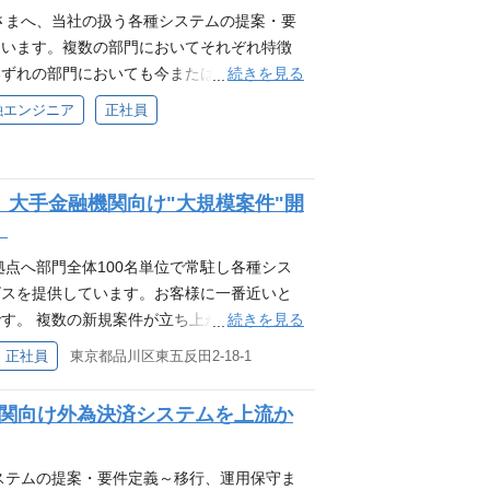
登録後の流れ ご登録いただきました内容をも
さまへ、当社の扱う各種システムの提案・要
れかのご対応をさせていただきます。 ［情報
ています。複数の部門においてそれぞれ特徴
ど、当社の理解にお役立ていただけそうな情
続きを見る
いずれの部門においても今または将来的にプ
ュアル面談］ ご希望の方には、カジュアル面
ています。 ●プロジェクトリーダー/マネー
融エンジニア
正社員
社風などご興味に合わせて幅広くご説明させ
ナーの作業・スケジュール管理 ・メンバーや
どをお伺いし、 マッチしそうなポジションが
理 ・お客様との交渉 現在当社で募集中の
0分程度を予定しております。 ※Taemsを使
さい。 募集ポジション 現在以下の各ポジシ
］ 履歴書・職務経歴書を登録フォームに添付
】大手金融機関向け"大規模案件"開
常駐勤務】大手金融機関向け"大規模案件"開
ンがあればご紹介させていただきます。 注意
）
規模案件に関わり、案件各フェーズを通し
考の機会をお約束するものではありません。
ステムでお客様事業を強力にサポートする
点へ部門全体100名単位で常駐し各種シス
合もございます。 また、本選考へ応募いた
ェクト推進を担当 【自社・常駐勤務】PM
ビスを提供しています。お客様に一番近いと
選考から開始となります。 以上2点につい
からリリースまで ◇大手金融機関向け自
続きを見る
す。 複数の新規案件が立ち上がることか
す。
補 大手金融機関向け外為決済システムを上
流工程からリーディング・マネジメントを行
正社員
東京都品川区東五反田2-18-1
システム PL候補 【常駐勤務】大手金
す。 なお、常駐形態であるため勤務時間や
から ◇大手金融機関向け開発案件 PM
ト勤務の導入なども行っています。 当部門
機関向け外為決済システムを上流か
ージにてご確認ください。 当社でご活躍い
を推奨しています。 担当業務や開発等の時期
内 書類選考 ↓ 一次面接＋WEB適性検査
問い合わせください。 ポジション概要 担当
人事面談（会社や部署の特徴の説明、選考におけ
う各種システムの提案・要件定義～運用保守
ステムの提案・要件定義～移行、運用保守ま