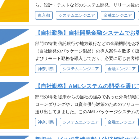
ポジション概要 新規案件や既存案件のリーダー（リ
ら、設計・テストなどのシステム開発、リリース後
さまには、今後の会社情報・最新の募集開始などを優
報等について英語での読解が可能な方 選考のご案内 書
ロパーメンバーやビジネスパートナーさんを率いて
います。 お客様に一番近いところで日々ニーズをく
して情報を持っておきたい方も、ご自由にご登録くだ
程度） ↓ 最終面接 ※一次面接前に任意で人事面談
東京都
システムエンジニア
金融エンジニア
だくため、プロアクティブに動ける方、積極性やコ
テムの拡大や、複数の新規案件が立ち上げが見込ま
や経験を活かせるポジションを知りたい方 ・すぐに
応答等）を実施可能です。ご希望の場合はお問合せく
をお待ちしています。 ・プロジェクトのタスクリー
で中核となり、上流工程からリーディング・マネジ
されている方 ・キャリアプランを考える上で、情報
にご興味をお持ちいただいた方に、気軽にご登録いた
ョン 応募条件（必須） ・アプリケーションの開発
【自社勤務】自社開発金融システムでお
ける方を求めています。 ポジション概要 担当の大
されていないが、今後の募集開始時に案内を受けたい
ポジションがない場合でも、登録いただいた皆さま
ズ）お持ちであること ・進捗確認や課題管理など、
の扱う各種システムの開発～運用保守までの業務をご
▼キャリア登録フォーム https://app.crm.i-myrefer.jp/en
部門の特徴 信託銀行や地方銀行などの金融機関をお
を優先してご案内いたします。 将来の選択肢として
・お客様やプロジェクト関係者に対して、円滑なコミ
記載した業務に従事いただきます。 未経験部分につ
X9V
（自社開発のパッケージ製品）の導入案件を数多く
ください。 こんな方におすすめ ・自分のスキルや経
迎） ・基盤系や運用系の開発工程経験（設計/構築/
トしていきます。 ・要件定義、基本設計といった上
よびリモート勤務を導入しており、必要に応じお客様
ぐに転職する予定はないが、将来的に転職を検討され
て英語での読解が可能な方 選考のご案内 書類選考 ↓ 
た下流フェーズ ・運用フェーズで発生した、保守、
ション概要 当社は長年Swift/CLS関連のソリューションに取
情報収集をされたい方 ・希望する職種が現在募集さ
神奈川県
システムエンジニア
金融エンジニア
終面接 ※一次面接前に任意で人事面談（会社や部署
ロジェクトリーダ、PM 応募条件（必須） ・システ
ecialist（Technical）も複数名所属し、お客
けたい方 ・NTTデータルウィーブに興味がある方 ▼キャリア登録
実施可能です。ご希望の場合はお問合せください。 
年以上のシステム開発経験（設計～移行までのいずれ
Swift/CLS分野は決済システムのため通常は大きな変
fer.jp/entry/nttdata-luweave/F9IakwIDET5lXT6MMX9
お持ちいただいた方に、気軽にご登録いただけるフォ
【自社勤務】AMLシステムの開発を通じ
係者とのコミュニケーションのご経験をお持ちである
対応で大きな変化が起きています。ここ数年の変化
がない場合でも、登録いただいた皆さまには、今後
ダ、マネージャ（PM）いずれかのご経験をお持ちの
きな変化に対応し、お客様から更なる信頼を得られ
部門の特徴 従来からの当社の強みであった外為領域に
ご案内いたします。 将来の選択肢として情報を持っ
ム、AML系システム、勘定系システム）のご経験をお持
す。 ・信託銀行、外資系金融機関等大手金融機関以
ローンダリングやテロ資金供与対策のためのソリュー
こんな方におすすめ ・自分のスキルや経験を活かせ
の保有と関連システム開発のご経験をお持ちの方 ・
ム(Swift/BOJ/CLS関連)の提案、開発/導入、保
送り出してきました。このAMLパッケージシステム
予定はないが、将来的に転職を検討されている方 ・
ご経験をお持ちの方 ・技術情報等について英語での読解
し、プロジェクトの推進を行う 世界最大の金融メッセ
ストップで担当する部門です。 金融犯罪特にマネー
れたい方 ・希望する職種が現在募集されていないが
神奈川県
システムエンジニア
金融エンジニア
次面接＋WEB適性検査（20分程度） ↓ 最終面接 
用した送金システムの開発、導入をリーディング、マ
問題となっており世界全体で資金洗浄されている額は、
TTデータルウィーブに興味がある方 ▼キャリア登録フォーム https:
徴の説明、選考における質疑応答等）を実施可能です
条件（必須） ・金融系（銀行、証券、保険など）も
兆2,000億ドル）にも及ぶとされています。 国際
tdata-luweave/F9IakwIDET5lXT6MMX9V