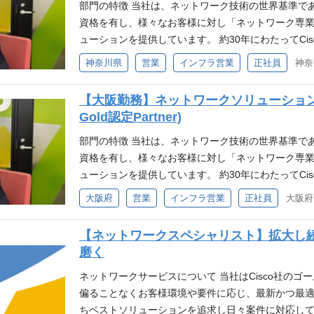
部門の特徴 当社は、ネットワーク技術の世界基準であるCi
職を検討されている方 ・キャリアプランを考える上
ただいた方に、気軽にご登録いただけるフォームです
ちの方 ・銀行業界における開発経験を有をお持ちの
進 ・お客様課題の整理 ・提案資料、想定問答の
資格を有し、様々なお客様に対し「ネットワーク専
現在募集されていないが、今後の募集開始時に案内を
合でも、登録いただいた皆さまには、今後の会社情
を含めたPL、又はPM経験をお持ちの方 選考のご案内 
「丁寧なコミュニケーション」「期限管理」「主体性
ューションを提供しています。 約30年にわたってCisc
がある方 ▼キャリア登録フォーム https://app.crm.i-myrefer
たします。 将来の選択肢として情報を持っておきた
程度） ↓ 最終面接 ※一次面接前に任意で人事面談
部は210名規模の組織で、営業部は少人数での連携が
続ける当社ですが、特定の製品に偏ることなくお客
5lXT6MMX9V
におすすめ ・自分のスキルや経験を活かせるポジシ
神奈川県
営業
インフラ営業
正社員
神奈
応答等）を実施可能です。ご希望の場合はお問合せく
談や情報共有が活発な環境です。 お客様の多くが大
ョンを組み合わせ、いち早く提供することをモット
いが、将来的に転職を検討されている方 ・キャリア
にご興味をお持ちいただいた方に、気軽にご登録いた
築くスタイルが中心となります。 応募条件（必須）
提供のために、部門としても新しい技術分野に対し
・希望する職種が現在募集されていないが、今後の募
ポジションがない場合でも、登録いただいた皆さま
【大阪勤務】ネットワークソリューション営
ること ・ ITサービス／システム開発に関する基本
に提供しています。 当部門のテレワーク率は50％
ルウィーブに興味がある方 ▼キャリア登録フォーム https://app.c
を優先してご案内いたします。 将来の選択肢として
Gold認定Partner)
協力しながら調整・交渉を行い、課題解決に向けて合
す。 担当業務や開発等の時期により変動することが
eave/F9IakwIDET5lXT6MMX9V
ください。 こんな方におすすめ ・自分のスキルや経
お持ちの方（PowerPoint／Excel／Word） 
ださい。 ポジション概要 ITネットワーク関連サー
部門の特徴 当社は、ネットワーク技術の世界基準であるCi
ぐに転職する予定はないが、将来的に転職を検討され
きる方 応募条件（歓迎） ・IT業界・SIerでの営
ーション営業を担っていただきます。 【仕事内容】
資格を有し、様々なお客様に対し「ネットワーク専
情報収集をされたい方 ・希望する職種が現在募集さ
管理のご経験をお持ちの方 ・決済／AML領域・国際
業様に対し、Cisco製品を中心としたネットワーク
ューションを提供しています。 約30年にわたってCisc
けたい方 ・NTTデータルウィーブに興味がある方 ▼キャリア登録
寧で安定感のあるアカウント営業が得意な方 ・ビジ
けるチームマネジメント業務 （2-3名程度） ※リ
続ける当社ですが、特定の製品に偏ることなくお客
大阪府
営業
インフラ営業
正社員
大阪府
fer.jp/entry/nttdata-luweave/F9IakwIDET5lXT6MMX9
選考フロー 書類選考 ↓ Web適性検査 + 1次面接 ↓ 
当社ネットワークビジネスは、毎年伸長しており、
ョンを組み合わせ、いち早く提供することをモット
き方にご興味をお持ちいただいた方に、気軽にご登録
ポジションでは、最新最適なソリューション提案の
提供のために、部門としても新しい技術分野に対し
【ネットワークスペシャリスト】拡大し
たいポジションがない場合でも、登録いただいた皆
様現場部門の方との会話が可能なレベルで商談を進め
提供しています。 当部門のテレワーク率は50％と
磨く
などを優先してご案内いたします。 将来の選択肢と
極的なチャレンジ】 旧来型のIT提案だけではなく、
担当業務や開発等の時期により変動することがあり
登録ください。 こんな方におすすめ ・自分のスキ
ワーククラウド」といった先進的な領域についても積極的な提
い。 ポジション概要 中大手企業様、パートナー企
ネットワークサービスについて 当社はCisco社の
・すぐに転職する予定はないが、将来的に転職を検討
ner Award 2022にて「Business Resiliency N
したソリューション営業を担っていただきます。 お
偏ることなくお客様環境や要件に応じ、最新かつ最
で、情報収集をされたい方 ・希望する職種が現在募
ャレンジ姿勢は社内外から高い評価を得ています。 応募
クインテグレーションへの興味と向学心、新たな領
ちベストソリューションを追求し日々案件に対応して