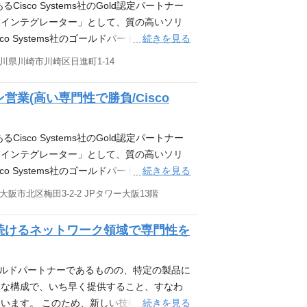
sco Systems社のGold認定パートナー
で、情報収集をされたい方 ・希望する職種が
。 現時点で応募したいポジションがない場
方 ・システム開発において上流から下流まで
作成 ・案件パイプライン管理 ※現場では
業インテグレーター」として、質の高いソリ
受けたい方 ・NTTデータルウィーブに興味
報・最新の募集開始などを優先してご案内い
書類選考 ↓ 一次面接＋WEB適性検査（20分
」が特に重視されています。 部署の紹介 当
続きを見る
o Systems社のゴールドパートナーであり
.jp/entry/nttdata-luweave/F9IakwIDET
い方も、ご自由にご登録ください。 こんな方
（会社や部署の特徴の説明、選考における質疑
特徴です。 メンバー同士の距離も近く、相
様要件に合わせた最新かつ最適なソリューシ
ョンを知りたい方 ・すぐに転職する予定はな
川県川崎市川崎区日進町1-14
ださい。 キャリア登録 当社の事業や働き方
手金融機関で、長期的に伴走しながら関係を
ーとしています。最新最適なソリューション
プランを考える上で、情報収集をされたい方
だけるフォームです。 現時点で応募したい
 ・法人向けの営業経験を3年以上お持ちであ
ては、技術研究・商品企画に取り組みお客様
集開始時に案内を受けたい方 ・NTTデータ
には、今後の会社情報・最新の募集開始など
業(高い専門性で勝負/Cisco
的な知識を有していること ・社内外の関係者と
となっており、多様な働き方を推奨していま
rm.i-myrefer.jp/entry/nttdata-luw
情報を持っておきたい方も、ご自由にご登録
意形成を推進できる方 ・文書作成スキルを
あります。詳細は選考の中でお問い合わせく
験を活かせるポジションを知りたい方 ・す
・自発的に情報収集し、責任感を持って業務を遂行で
ビスを軸とした、中大手企業様に対するソリュ
sco Systems社のGold認定パートナー
ている方 ・キャリアプランを考える上で、
業経験をお持ちの方 ・金融機関向けの折衝・案件
 ・エンドユーザ企業様、またはパートナー企
業インテグレーター」として、質の高いソリ
れていないが、今後の募集開始時に案内を受
標準（ISO）に関する知見をお持ちの方 ・丁
インテグレーションの営業活動 ・営業部門にお
続きを見る
o Systems社のゴールドパートナーであり
フォーム https://app.crm.i-myre
ネス英語スキル（読解レベル）をお持ちの方
ーダー以上 【特徴①：専門性の高い営業力】
様要件に合わせた最新かつ最適なソリューシ
大阪市北区梅田3-2-2 JPタワー大阪13階
V
最終面接 ↓ 内定 キャリア登録 当社の事業や働
引き続き成長させていきたい分野です。この
ーとしています。最新最適なソリューション
いただけるフォームです。 現時点で応募し
ためにエンジニアに近い知識を習得し、お客
ては、技術研究・商品企画に取り組み顧客に
続けるネットワーク領域で専門性を
さまには、今後の会社情報・最新の募集開始
ています。 【特徴②：先進的な領域にも積
なっており、多様な働き方を推奨しています。
して情報を持っておきたい方も、ご自由にご
「ゼロトラスト」「クラウドPBX」「ネット
ます。詳細は選考の中でお問い合わせくださ
ルや経験を活かせるポジションを知りたい方
案をしています。Cisco Japan Part
業様に対し、ネットワーク関連サービスを軸と
ゴールドパートナーであるものの、特定の製品に
されている方 ・キャリアプランを考える上
etwork (DNA, SD-WAN)」を受賞するなど、当社のチ
持ちのIT業界営業経験に加えて、ネットワー
適な構成で、いち早く提供すること、すなわ
集されていないが、今後の募集開始時に案内
条件（必須） ・Ciscoなど法人向けネッ
域への挑戦心をお持ちで、より専門性の高い
続きを見る
います。 このため、新しい技術分野に対す