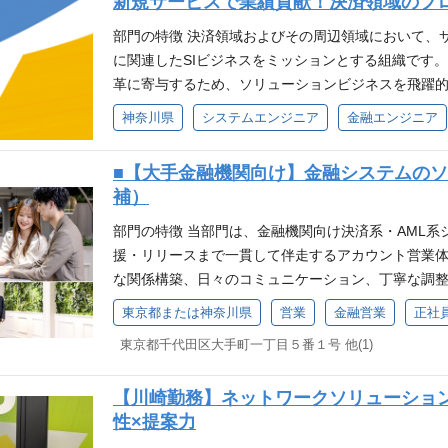
リア登録 当社の事業や働き方にご興味をお持ちいた
新規サービスで業績貢献！決済領域のプ
れに準ずる機関向けのシステム開発経験をお持ちである
を防止して摘発するための制度を工夫し発展させ、
ムです。 現時点で応募したいポジションがない場合
入/保守）の開発経験をお持ちであること ・プリセ
調を合わせて対策の強化を図ってきています。 当社で
部門の特徴 決済領域およびその周辺領域において、
社情報・最新の募集開始などを優先してご案内いたし
をお持ちであること ・未経験分野の技術、業務習得
テロ資金供与対策のためのソリューション（AMLパ
に関連したSIビジネスをミッションとする組織です
きたい方も、ご自由にご登録ください。 こんな方に
応できること 応募条件（歓迎） ・Unix系OSの操作経
金融機関で利用いただいております。 このAMLパ
革に寄与するため、ソリューションビジネスを飛躍
ジションを知りたい方 ・すぐに転職する予定はない
計/実装経験をお持ちの方 ・MQ、WAS、DB等のMW設計
守をリーディング、マネージメントしていただく人材
新しい組織です。 金融機関とその金融機関を利用す
神奈川県
システムエンジニア
金融エンジニア
リアプランを考える上で、情報収集をされたい方 ・
ORACLE/MQ/シェルスクリプト等の知識をお持ち
当領域を広くリーディング・マネジメントいただくポ
を企画・開発・拡販を行うことで、中長期でのビジネ
後の募集開始時に案内を受けたい方 ・NTTデータル
リーディングに準ずるご経験※をお持ちの方 ※ス
トナーの作業・スケジュール管理 ・メンバーやビジ
しいサービスが、当社の業績貢献表彰を受賞しました
ーム https://app.crm.i-myrefer.jp/entry/nttdata-lu
■【大手金融機関向け】金融システムの
理（1～5名程度）など ・金融システム開発経験をお
ト管理 プロジェクトマネージャー・リーダとしてA
リーディング・マネジメントいただくポジションで
補）
業務支援経験をお持ちの方 ・プロジェクトマネジメン
案件以外にも当局（金融庁、財務省等）との情報交換
します。 プロジェクトマネージャー・リーダとして
による技術文書が読解可能な英語力 ※TOEIC60
機会もあります。 国際社会や規制当局の対策や動向
ます。 ・メンバーやビジネスパートナーの作業・ス
部門の特徴 当部門は、金融機関向け決済系・AML
ム※に関わった開発経験、知見などをお持ちの方 ※決済
すべく、企画から一緒に推進していただける方のご応
ナーの教育 ・プロジェクトのコスト管理 部門からのメ
援・リリースまで一貫して伴走するアカウント営業体
システム、マルチペイメントネットワーク/統合ATM/全銀
・システム開発のご経験をお持ちであること ・メン
てサービス提供を行い、銀行にて外国送金事務を行
な関係構築、日々のコミュニケーション、丁寧な調整
選考のご案内 書類選考 ↓ 一次面接＋WEB適性検査（
（歓迎） ・Linux経験、Windowsサーバー経験、
ービス（TAULUS）』／企業や銀行が保有する不規
まえた決済インフラ高度化や業務効率化など、新たな
東京都または神奈川県
営業
金融営業
正社
で人事面談（会社や部署の特徴の説明、選考におけ
ムコーディング（Java、Shell等）のご経験をお持
様へ提供する『住所構造化サービス』を開始しました
定運用を大切にしながら、新しい領域にも主体的に取
合はお問合せください。 キャリア登録 当社の事業
ン）のご経験、治験をお持ちの方 ・AMLのシステム
東京都千代田区大手町一丁目５番１号 他(1)
ム等のサービスやその周辺のインテグレーションの
金融機関向けのアカウント営業をご担当いただきま
軽にご登録いただけるフォームです。 現時点で応募
における開発経験をお持ちの方 ・システム開発におい
グ、マネージメントしていただく人材を募集します。
定） 【主な業務内容】 既存アカウント（大手金融機
だいた皆さまには、今後の会社情報・最新の募集開始
経験をお持ちの方 選考のご案内 書類選考 ↓ 一次面接＋
をお持ちであること ・メンバーと技術的な会話ができる
【川崎勤務】ネットワークソリューション営業｜C
題ヒアリング ・改善提案、見積作成、案件管理 
選択肢として情報を持っておきたい方も、ご自由にご
一次面接前に任意で人事面談（会社や部署の特徴の
ndowsサーバー経験、および各種OSSの知識 ・プログ
性×提案力
トフォロー 国際標準（ISO）に基づく新規テーマ
のスキルや経験を活かせるポジションを知りたい方 
です。ご希望の場合はお問合せください。 キャリア
験 ・システム設計（Webアプリケーション）のご経
改善、データ活用など ・グループ会社や関連部署と