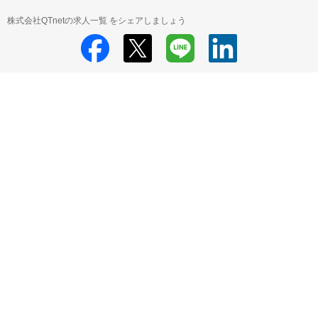
株式会社QTnetの求人一覧 をシェアしましょう
株式会社QTnet
株式会社QTnet 採用情報
株式会社QTnet すべての求人
一覧
HRMOS利用基本規約
プライバシーポリシー