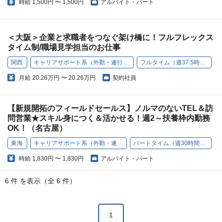
時給
1,500円 〜 1,500円
アルバイト・パート
＜大阪＞企業と求職者をつなぐ架け橋に！フルフレックス
タイム制/職場見学担当のお仕事
関西
キャリアサポート系（外勤・遂行型）
フルタイム（週37.5時間）
月給
20.26万円 〜 20.26万円
契約社員
【新規開拓のフィールドセールス】ノルマのないTEL＆訪
問営業★スキル身につく＆活かせる！週2～扶養枠内勤務
OK！（名古屋）
東海
キャリアサポート系（外勤・遂行型）
パートタイム（週30時間以下）
時給
1,830円 〜 1,830円
アルバイト・パート
6 件 を表示（全 6 件）
1