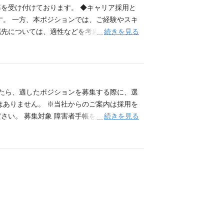
売を担当） ・マーケティング部 ・ディス
募を受け付けております。 ◆キャリア採用と
 事業計画や人事戦略に関する企画・運用、広
す。 一方、本ポジションでは、ご経験やスキ
ーーーーーーーーーーーーーーーー ■管理本部
続きを見る
属先については、適性などを考慮し決定いた
ディング部や投資信託の基準価額を算出する
集する際に、選考についての情報等を個別にご
ーーーーーーーーー ■その他 会社の業務全
ご案内は採用をお約束するものではありませ
る部署がございます。 ・コンプライアンス
可能です。内定通知後、1年以内を目途にご
時から掲げる「資本市場を通じて社会に貢献し
から掲げる「資本市場を通じて社会に貢献しま
方 お客様と仲間への感謝と敬意を持って自発
 お客様と仲間への感謝と敬意を持って自発的
したら、適したポジションを募集する際に、選
せん。） ※ポジションごとに求める経験や
ん。）
はありません。 ※当社からのご案内は採用を
続きを見る
さい。 募集対象 障害者手帳をお持ちの方
たちが創業当時から掲げる「資本市場を通じて
に貢献できる方 お客様と仲間への感謝と敬意
籍は問いません。） よくあるご質問 ●仕
どんな仕事をする予定ですか。 それぞれのご