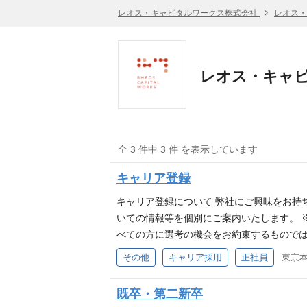
レオス・キャピタルワークス株式会社
レオス・
レオス・キャピ
全 3 件中 3 件 を表示しています
キャリア登録
キャリア登録について 弊社にご興味をお持
いての情報等を個別にご案内いたします。 
べての方に選考の機会をお約束するものでは
等がございますので、あらかじめご了承くだ
その他
キャリア採用
正社員
ーー ■運用本部 アナリストやファンドマ
戦略部 ・小型株式戦略部 ・債券戦略部 
既卒・第二新卒
客様への直接販売の２つの販売経路から営業