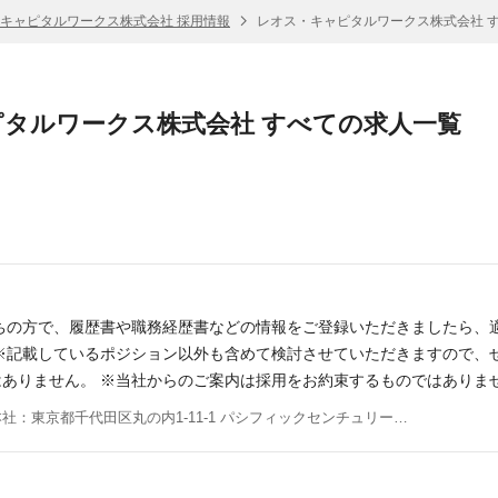
キャピタルワークス株式会社 採用情報
レオス・キャピタルワークス株式会社 
タルワークス株式会社 すべての求人一覧
ちの方で、履歴書や職務経歴書などの情報をご登録いただきましたら、
※記載しているポジション以外も含めて検討させていただきますので、
ありません。 ※当社からのご案内は採用をお約束するものではありま
さい。 ポジション一覧 以下のポジションでの採用を想定しております
東京本社：東京都千代田区丸の内1-11-1 パシフィックセンチュリープレイス(PCP)丸の内27F
ネージャーとして、企業調査やマクロ経済調査、投資信託の運用などを行な
・経済調査室 ーーーーーーーーーーーーーーーーーーーー ■営業本部 
活動を行なっています。youtubeチャンネル「お金のまなびば!」等