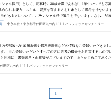
 ・ひふみ営業部（主に直接販売を担当） ・レオス営業部（主に間接販
ンシャル採用）として、応募時に30歳未満であれば、1年中いつでも応
ンター部 ーーーーーーーーーーーーーーーーーーーー ■総合企画本部
求められる能力、スキル、資質を有する方を対象として選考を行ないま
・経営企画部 ・広報IR部 ・サステナビリティ経営デザイン室 ーーーー
意欲がある方について、ポテンシャル枠で選考を行ないます。なお、配
です。また、資産運用会社として、トレーディング業務を行なうトレー
ません。履歴書や職務経歴書などの情報をご登録いただきましたら、募
員
東京本社：東京都千代田区丸の内1-11-1 パシフィックセンチュリープレイス(PCP)丸の内27F
部 ・トレーディング部 ・業務部 ・システム部 ーーーーーーーーーーー
ての方に選考の機会をお約束するものではありません。 ※当社からの
スク管理を担当する部署や、財務会計や業務などについて調査・評価す
がございますので、あらかじめご了承ください。 ◆入社時期 随時入社
ーーーーーーーーーーーーーーーーー 求める人物像 わたしたちが創業当
選考 適性検査 面接（複数回） 求める人物像 わたしたちが創業当時
長しようという意欲を持ち、オーナーシップを持って社会に貢献できる
しようという意欲を持ち、オーナーシップを持って社会に貢献できる方
社内各部署へ配属 履歴書や職務経歴書などの情報をご登録いただきま
れず、共に新しいチャレンジを楽しめる方 （学歴、年齢、国籍は問いま
ず、共に新しいチャレンジを楽しめる方 （学歴、年齢、国籍は問いませ
す。 ※ご登録いただいたすべての方に選考の機会をお約束するもので
と同様に、書類選考・面接等がございますので、あらかじめご了承くだ
数回）※対面またはオンラインで実施する予定です 求める人物像 わたし
東京本社：東京都千代田区丸の内1-11-1 パシフィックセンチュリープレイス(PCP)丸の内27F
自分自身で成長しようという意欲を持ち、オーナーシップを持って社会
概念にとらわれず、共に新しいチャレンジを楽しめる方 （学歴、年齢、国
ますか。 可能です。個別にご相談のうえ、勤務時間を決定します。 ●
ます。 ●転勤はありますか。 転居を伴う転勤はございません。
1