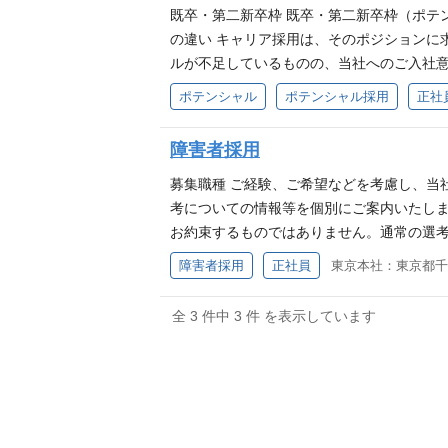
る法定書類等を作成する部署もございます。
既卒・第二新卒枠 既卒・第二新卒枠（ポテ
クロージャー部 ・コミュニケーション・セ
の違い キャリア採用は、そのポジションに
報IR活動を担当する本部です。 ・人事部 
ルが不足しているものの、当社へのご入社
会社のバックオフィス業務を担当する本部
します。 ◆応募締め切り 締め切りはあり
ポテンシャル
ポテンシャル採用
正社
業務部もございます。 ・総務部 ・経理財務
案内いたします。 ※ご登録いただいたすべ
般に係るコンプライアンス管理および法務リ
ん。通常の選考と同様に、書類選考・面接等
障害者採用
部 ・リスク管理部 ・内部監査室 ーーー
入社いただいております。 選考フロー 書類
ます」という経営理念のもと 自分自身で成
す」という経営理念のもと 自分自身で成長
募集職種 ご経験、ご希望などを考慮し、当
的に仕事に取り組める方 既成概念にとらわ
に仕事に取り組める方 既成概念にとらわれ
考についての情報等を個別にご案内いたしま
条件がございます。
お約束するものではありません。通常の選考
選考フロー 書類選考 適性検査 面接（複
障害者採用
正社員
社会に貢献します」という経営理念のもと 
を持って自発的に仕事に取り組める方 既成
全 3 件中 3 件 を表示しています
事に慣れるまで短時間勤務で働くことはでき
経験、能力、スキル、適性を考慮し、決定し