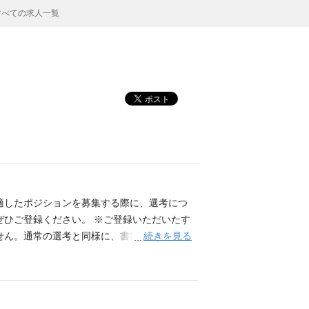
すべての求人一覧
適したポジションを募集する際に、選考につ
ぜひご登録ください。 ※ご登録いただいたす
続きを見る
せん。通常の選考と同様に、書類選考・面接
。 ーーーーーーーーーーーーーーーーーー
っています。 ・国内株式戦略部 ・海外株式
銀行や証券会社を通じた間接販売、弊社からお
を通じたマーケティングの他、投資信託に関す