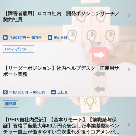
【障害者雇用】ロココ社内 開発ポジションサーチ／
契約社員
月給
21万円 〜 45万円
契約社員
ITヘルプデスク（関東）
【リーダーポジション】社内ヘルプデスク・IT運用サ
ポート業務
年収
450万円 〜 650万円
正社員
開発職
【PHP/自社内受託】【基本リモート】【前職給与保
証】資格手当最大年60万円☆安定した事業基盤&ベン
チャー風土が働きやすい◎次世代を担うコアメンバー