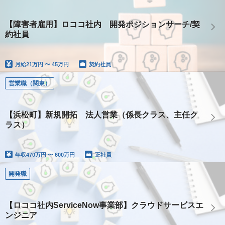
【障害者雇用】ロココ社内 開発ポジションサーチ/契
約社員
月給
21万円 〜 45万円
契約社員
営業職（関東）
【浜松町】新規開拓 法人営業（係長クラス、主任ク
ラス）
年収
470万円 〜 600万円
正社員
開発職
【ロココ社内ServiceNow事業部】クラウドサービスエ
ンジニア