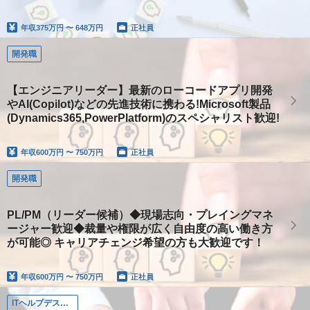
年収
375万円 〜 648万円
正社員
開発職
【エンジニアリーダー】最新のローコードアプリ開発
やAI(Copilot)などの先進技術に携わる!Microsoft製品
(Dynamics365,PowerPlatform)のスペシャリスト歓迎!
年収
600万円 〜 750万円
正社員
開発職
PL/PM（リーダー候補）◆現場志向・プレイングマネ
ージャー歓迎◆裁量や権限が広く自由度の高い働き方
が可能◎ キャリアチェンジ希望の方も大歓迎です！
年収
600万円 〜 750万円
正社員
ITヘルプデスク（関東）