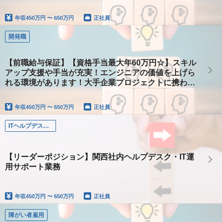
を募集しています！
年収
450万円 〜 650万円
正社員
開発職
【前職給与保証】【資格手当最大年60万円☆】スキル
アップ支援や手当が充実！エンジニアの価値を上げら
れる環境があります！大手企業プロジェクトに携わる
◎安定した事業基盤＆ベンチャー風土が働きやすい◎
年収
450万円 〜 650万円
正社員
ITヘルプデスク（関西）
【リーダーポジション】関西社内ヘルプデスク・IT運
用サポート業務
年収
450万円 〜 650万円
正社員
障がい者雇用