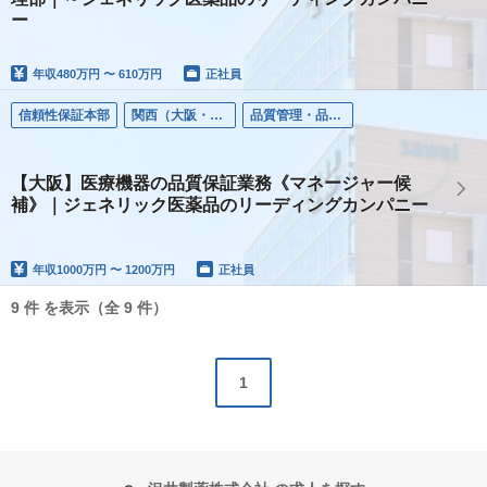
ー
年収
480万円 〜 610万円
正社員
信頼性保証本部
関西（大阪・兵庫）
品質管理・品質保証・安全管理
【大阪】医療機器の品質保証業務《マネージャー候
補》｜ジェネリック医薬品のリーディングカンパニー
年収
1000万円 〜 1200万円
正社員
9 件 を表示（全 9 件）
1