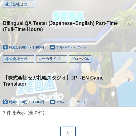
株式会社セガ札幌スタジオ
Bilingual QA Tester (Japanese–English) Part-Time
(Full-Time Hours)
時給
1,250円 〜 1,400円
アルバイト・パート
株式会社セガ札幌スタジオ
ローカライズ・ブリッジ
グローバル
【株式会社セガ札幌スタジオ】JP→EN Game
Translator
時給
1,250円 〜 1,500円
アルバイト・パート
7 件 を表示（全 7 件）
1