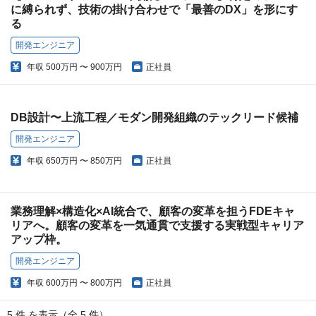
に縛られず、技術の掛け合わせで「最善のDX」を形にす
る
開発エンジニア
年収
500万円 〜 900万円
正社員
DB設計〜上流工程／モダン開発組織のテックリード候補
開発エンジニア
年収
650万円 〜 850万円
正社員
業務理解×構造化×AI統合で、顧客の変革を担うFDEキャ
リアへ。顧客の変革を一気通貫で支援する実戦型キャリア
アップ枠。
開発エンジニア
年収
600万円 〜 800万円
正社員
5 件 を表示（全 5 件）