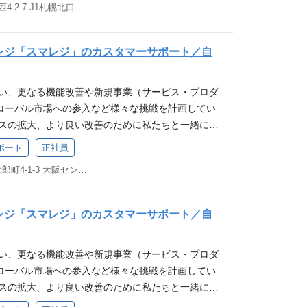
北海道札幌市北区北6条西4-2-7 J1札幌北口ビル 8F
タマーサポート（電話・メール・チャット）業務の品
以上 カスタマーサポート職における、20名以上の
ができる点にやりがいがあります。 一般的なオペレ
インヘルプ、FAQ、チャットボットなど自己解決コ
 サポート品質の定量評価（KPI設計・改善PDCA）
え、経MRR最大化に向けた施策の立案・推進もお任
 ・オペレーター（正社員）の教育・評価・勤怠マネ
上 【歓迎要件(WANT)】 NRR / チャーンレート
マンとして大きく成長できる環境です。 求める人物
adレジ「スマレジ」のカスタマーサポート／自
ンター運営における業務設計、マニュアル整備、業務
ロスセルを見据えた カスタマーサクセスとの連携実
お店を元気に、街を元気に！」へ共感いただける方 当
応データを活用したKPIモニタリングと改善策の立
携、その他各種技術やビジネスプロセスの整備などを手
）へ共感いただける方 ┗行けるとこまで行く！：
伴い、更なる機能改善や新規事業（サービス・プロダ
決率、CESなど） ・「解約抑止」や「アップセル
ロールと、同時に顧客満足度を維持した効率改善の
自分の限界やゴールを超える ┗要件定義ではな
ローバル市場への参入など様々な挑戦を計画してい
に向けた施策の設計・実行 ・採用における評価/面
声）の収集と開発部門へのフィードバックプロセス構築
発言の先にある、本質的なニーズや課題に向き合う
ビスの拡大、より良い改善のために私たちと一緒に働
ポート体制/プロセスの構築 ※従事すべき業務の変
い合わせ削減、採用コストゼロ化（またはそれに近し
：迷ったときは、自身の行動が「家族に誇れる
スマレジの事業について 業務詳細 当社サービス、
業務 ※本人の希望を考慮します 募集要件 【必須
験 カスタマーサポートは、当社サービスの顧客満足度
か」を基準に判断する
ポート
正社員
レジタイムカードの利用ユーザーからの問い合わせに
SプロダクトやITサービス領域における BtoBカスタマー
ポジションです。お客様の課題解決を通じて、店舗
大阪府大阪市中央区久太郎町4-1-3 大阪センタービル 5F
。 ※従事すべき業務の変更の範囲：会社の定める業
以上 カスタマーサポート職における、20名以上の
ができる点にやりがいがあります。 一般的なオペレ
ます 募集要件 【必須条件(MUST)】 業務でパソ
 サポート品質の定量評価（KPI設計・改善PDCA）
え、経MRR最大化に向けた施策の立案・推進もお任
操作をしたことがある方 【歓迎要件(WANT)】 コー
上 【歓迎要件(WANT)】 NRR / チャーンレート
マンとして大きく成長できる環境です。 求める人物
adレジ「スマレジ」のカスタマーサポート／自
はソフトウェアなどを扱うIT企業で業務に携わった
ロスセルを見据えた カスタマーサクセスとの連携実
お店を元気に、街を元気に！」へ共感いただける方 当
舗でレジ操作の経験がある方 例： コールセンター
携、その他各種技術やビジネスプロセスの整備などを手
）へ共感いただける方 ┗行けるとこまで行く！：
伴い、更なる機能改善や新規事業（サービス・プロダ
、またはSVポジションなどでのマネジメントのご経
ロールと、同時に顧客満足度を維持した効率改善の
自分の限界やゴールを超える ┗要件定義ではな
ローバル市場への参入など様々な挑戦を計画してい
ェアなどの商材の営業、またはアフターサポートに関
声）の収集と開発部門へのフィードバックプロセス構築
発言の先にある、本質的なニーズや課題に向き合う
ビスの拡大、より良い改善のために私たちと一緒に働
や飲食店でレジ操作や売上管理、在庫管理などに携わ
い合わせ削減、採用コストゼロ化（またはそれに近し
：迷ったときは、自身の行動が「家族に誇れる
スマレジの事業について 業務詳細 当社サービス、
食店でお客様対応のご経験 ITパスポート程度のIT知