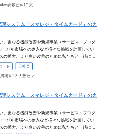
「お店を元気に、街を元気に！」へ共感いただける方
東京都港区赤坂2-14-5 Daiwa赤坂ビル1F 東京メトロ「赤坂」駅、「溜池山王」駅、「赤坂見附」駅より徒歩5分
ールでの対応をしていただきます。 ※従事すべき業
針）へ共感いただける方 ┗行けるとこまで行
の定める業務 ※本人の希望を考慮します 募集要件
戦し、自分の限界やゴールを超える ┗要件定義で
 SaaSやソフトウェア、ECサイトのコールセンターで
手の発言の先にある、本質的なニーズや課題に向き
管理システム「スマレジ・タイムカード」のカ
(WANT)】 コールセンター業務のご経験 提案から
仕事を：迷ったときは、自身の行動が「家族に誇れ
業のご経験 ソフトウェアなどを扱うIT企業で業務
いか」を基準に判断する
伴い、更なる機能改善や新規事業（サービス・プロダ
方 ECの実務経験がある方（自社サイト・モールでの
ローバル市場への参入など様々な挑戦を計画してい
用経験等） 例： コールセンターでのオペレータ
ビスの拡大、より良い改善のために私たちと一緒に働
ン経験 IT企業でソフトウェアなどの商材の営業、ま
スマレジの事業について 業務詳細 当社サービス、
関わったご経験 EC実務やECの支援事業などに携
ポート
正社員
の利用ユーザーからの問い合わせに対応する仕事で
ポート程度のIT知識 得られる経験 カスタマーサポー
大阪府大阪市中央区久太郎町4-1-3 大阪センタービル 5F
ャットでの問い合わせ対応を行っていただきます。
顧客満足度向上に直結する重要なポジションです。
、当社サービスの顧客満足度向上に直結する重要な
じて、店舗の成長に貢献することができる点にやり
様の課題解決を通じて、店舗の成長に貢献すること
める人物像 当社ミッション「お店を元気に、街を元気
管理システム「スマレジ・タイムカード」のカ
があります。 ※従事すべき業務の変更の範囲：会社
る方 当社バリュー（行動指針）へ共感いただける方
希望を考慮します 募集要件 【必須条件(MUST)】
！：熱意を持って挑戦し、自分の限界やゴールを
伴い、更なる機能改善や新規事業（サービス・プロダ
dなどの端末操作をしたことがある方 【歓迎要件(WA
はなく、要求定義：相手の発言の先にある、本質的
ローバル市場への参入など様々な挑戦を計画してい
担当として実務を経験されたことがある方 ・コールセ
合う ┗家族に誇れる仕事を：迷ったときは、自身
ビスの拡大、より良い改善のために私たちと一緒に働
ー経験、またはSVポジションなどでのマネジメント
るか」「家族に恥じないか」を基準に判断する