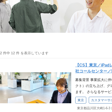
12 件中 12 件 を表示しています
【CS】東京／iP
社コールセンター／
募集背景 事業拡大に
クト）の立ち上げ、グ
ます。 さらなるサー
きませんか？ 株式会社
東京
カスタマーサ
のユーザー体験を支え
東京都品川区大崎1-6-3
任せします。 ・カス