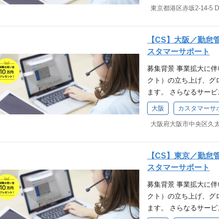
物像 当社ミッション
事です。主に電話・メ
当社バリュー（行動指
務の変更の範囲：会社
く！：熱意を持って挑
【必須条件(MUST)】
はなく、要求定義：相
【CS】大阪／勤怠
のSVご経験 【歓迎要件
合う ┗家族に誇れる
スタマーサポート
顧客フォローまで行う営
るか」「家族に恥じな
募集背景 事業拡大に
に携わったことがある
クト）の立ち上げ、グ
受発注処理やOMSの利
ます。 さらなるサー
ー、またはSVポジショ
きませんか？ 株式会社
たはアフターサポートに
大阪
カスタマーサ
スマレジタイムカード
わったご経験 ITパス
す。電話・メール・チ
トは、当社サービスの
カスタマーサポートは
お客様の課題解決を通
ポジションです。お客
がいがあります。 求
【CS】東京／勤怠
ができる点にやりがい
に！」へ共感いただけ
スタマーサポート
の定める業務 ※本人の
┗行けるとこまで行く
募集背景 事業拡大に
業務でパソコンやiPa
超える ┗要件定義で
クト）の立ち上げ、グ
NT)】 ・勤怠、労務
なニーズや課題に向き
ます。 さらなるサー
ンターでのオペレータ
の行動が「家族に誇れ