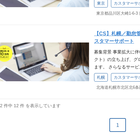
きませんか？ 株式会社
のご経験 ・IT企業で
東京
カスタマーサ
スマレジタイムカード
ートに関わったご経験 
東京都品川区大崎1-6-3
す。電話での対応を主
ッション「お店を元気
ていただきます。 カ
ー（行動指針）へ共感
に直結する重要なポジ
って挑戦し、自分の限
【CS】札幌／勤怠
長に貢献することがで
義：相手の発言の先に
スタマーサポート
変更の範囲：会社の定め
誇れる仕事を：迷った
募集背景 事業拡大に
須条件(MUST)】 業
恥じないか」を基準に
クト）の立ち上げ、グ
方 【歓迎要件(WAN
ます。 さらなるサー
ある方 ・コールセン
きませんか？ 株式会社
でのマネジメントのご経
札幌
カスタマーサ
スマレジタイムカード
たはアフターサポートに
す。電話での対応を主
める人物像 当社ミッ
ていただきます。 カ
ける方 当社バリュー
に直結する重要なポジ
行く！：熱意を持って
12 件中 12 件 を表示しています
長に貢献することがで
ではなく、要求定義：
変更の範囲：会社の定め
き合う ┗家族に誇れ
1
須条件(MUST)】 業
れるか」「家族に恥じ
方 【歓迎要件(WAN