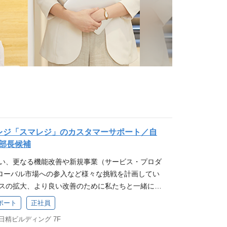
adレジ「スマレジ」のカスタマーサポート／自
部長候補
伴い、更なる機能改善や新規事業（サービス・プロダ
ローバル市場への参入など様々な挑戦を計画してい
ビスの拡大、より良い改善のために私たちと一緒に働
スマレジの事業について 業務詳細 当社プロダクト
ポート
正社員
るカスタマーサポートチームにて、以下の業務をお
 日精ビルディング 7F
タマーサポート（電話・メール・チャット）業務の品