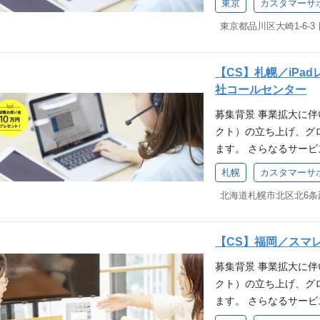
い）経験 得られる経
か」「家族に恥じない
東京
カスタマーサ
スマレジPOSやスマ
識 得られる経験 カ
向上に直結する重要な
東京都品川区大崎1-6-3
電話対応する仕事です
直結する重要なポジシ
の成長に貢献すること
務 ※本人の希望を考慮し
に貢献することができ
ーター業務の範疇を越
コンやiPadなどの端末
ッション「お店を元気
せするため、ビジネス
【CS】札幌／iP
ルセンター業務、また
ー（行動指針）へ共感
像 当社ミッション「
社コールセンター
ことがある方 または店
って挑戦し、自分の限
社バリュー（行動指針
募集背景 事業拡大に
でのオペレーター経験
義：相手の発言の先に
熱意を持って挑戦し、
クト）の立ち上げ、グ
験 IT企業でソフトウ
誇れる仕事を：迷った
く、要求定義：相手の
ます。 さらなるサー
わったご経験 小売店
恥じないか」を基準に
┗家族に誇れる仕事を
きませんか？ 株式会社
ったご経験 小売店や飲
か」「家族に恥じない
札幌
カスタマーサ
スマレジPOSやスマ
識 得られる経験 カ
電話対応する仕事です
直結する重要なポジシ
務 ※本人の希望を考慮し
に貢献することができ
コンやiPadなどの端末
ッション「お店を元気
【CS】福岡／スマ
ルセンター業務、また
ー（行動指針）へ共感
募集背景 事業拡大に
ことがある方 または店
って挑戦し、自分の限
クト）の立ち上げ、グ
でのオペレーター経験
義：相手の発言の先に
ます。 さらなるサー
験 IT企業でソフトウ
誇れる仕事を：迷った
きませんか？ 株式会社