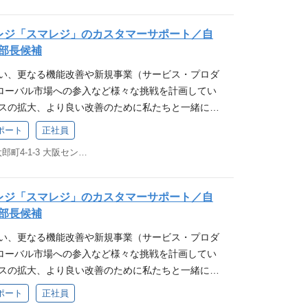
インヘルプ、FAQ、チャットボットなど自己解決コ
 ・オペレーター（正社員）の教育・評価・勤怠マネ
adレジ「スマレジ」のカスタマーサポート／自
ンター運営における業務設計、マニュアル整備、業務
部長候補
応データを活用したKPIモニタリングと改善策の立
伴い、更なる機能改善や新規事業（サービス・プロダ
決率、CESなど） ・「解約抑止」や「アップセル
ローバル市場への参入など様々な挑戦を計画してい
に向けた施策の設計・実行 ・採用における評価/面
ビスの拡大、より良い改善のために私たちと一緒に働
ポート体制/プロセスの構築 ※従事すべき業務の変
スマレジの事業について 業務詳細 当社プロダクト
業務 ※本人の希望を考慮します 募集要件 【必須
ポート
正社員
るカスタマーサポートチームにて、以下の業務をお
SプロダクトやITサービス領域における BtoBカスタマー
大阪府大阪市中央区久太郎町4-1-3 大阪センタービル 5F
タマーサポート（電話・メール・チャット）業務の品
以上 カスタマーサポート職における、20名以上の
インヘルプ、FAQ、チャットボットなど自己解決コ
 サポート品質の定量評価（KPI設計・改善PDCA）
 ・オペレーター（正社員）の教育・評価・勤怠マネ
上 【歓迎要件(WANT)】 NRR / チャーンレート
adレジ「スマレジ」のカスタマーサポート／自
ンター運営における業務設計、マニュアル整備、業務
ロスセルを見据えた カスタマーサクセスとの連携実
部長候補
応データを活用したKPIモニタリングと改善策の立
携、その他各種技術やビジネスプロセスの整備などを手
伴い、更なる機能改善や新規事業（サービス・プロダ
決率、CESなど） ・「解約抑止」や「アップセル
ロールと、同時に顧客満足度を維持した効率改善の
ローバル市場への参入など様々な挑戦を計画してい
に向けた施策の設計・実行 ・採用における評価/面
声）の収集と開発部門へのフィードバックプロセス構築
ビスの拡大、より良い改善のために私たちと一緒に働
ポート体制/プロセスの構築 ※従事すべき業務の変
い合わせ削減、採用コストゼロ化（またはそれに近し
スマレジの事業について 業務詳細 当社プロダクト
業務 ※本人の希望を考慮します 募集要件 【必須
験 カスタマーサポートは、当社サービスの顧客満足度
ポート
正社員
るカスタマーサポートチームにて、以下の業務をお
SプロダクトやITサービス領域における BtoBカスタマー
ポジションです。お客様の課題解決を通じて、店舗