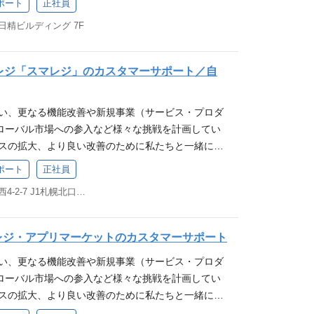
験 カスタマーサポートは、当社サービスの顧客満足度
か」を基準に判断する
ポート
正社員
レジタイムカードの利用ユーザーからの問い合わせに
スタマーサポートは、当社サービスの顧客満足度向上に
ポジションです。お客様の課題解決を通じて、店舗
 日精ビルディング 7F
。 ※従事すべき業務の変更の範囲：会社の定める業
ョンです。お客様の課題解決を通じて、店舗の成長
ができる点にやりがいがあります。 一般的なオペレ
ます 募集要件 【必須条件(MUST)】 業務でパソ
る点にやりがいがあります。 求める人物像 当社ミ
え、経MRR最大化に向けた施策の立案・推進もお任
操作をしたことがある方 【歓迎要件(WANT)】 コー
に、街を元気に！」へ共感いただける方 当社バリュ
マンとして大きく成長できる環境です。 求める人物
adレジ「スマレジ」のカスタマーサポート／自
はソフトウェアなどを扱うIT企業で業務に携わった
いただける方 ┗行けるとこまで行く！：熱意を持
お店を元気に、街を元気に！」へ共感いただける方 当
舗でレジ操作の経験がある方 例： コールセンター
界やゴールを超える ┗要件定義ではなく、要求定
）へ共感いただける方 ┗行けるとこまで行く！：
伴い、更なる機能改善や新規事業（サービス・プロダ
、またはSVポジションなどでのマネジメントのご経
ある、本質的なニーズや課題に向き合う ┗家族に
自分の限界やゴールを超える ┗要件定義ではな
ローバル市場への参入など様々な挑戦を計画してい
ェアなどの商材の営業、またはアフターサポートに関
ときは、自身の行動が「家族に誇れるか」「家族に
発言の先にある、本質的なニーズや課題に向き合う
ビスの拡大、より良い改善のために私たちと一緒に働
や飲食店でレジ操作や売上管理、在庫管理などに携わ
判断する
：迷ったときは、自身の行動が「家族に誇れる
スマレジの事業について 業務詳細 当社サービス、
食店でお客様対応のご経験 ITパスポート程度のIT知
か」を基準に判断する
ポート
正社員
レジタイムカードの利用ユーザーからの問い合わせに
スタマーサポートは、当社サービスの顧客満足度向上に
北海道札幌市北区北6条西4-2-7 J1札幌北口ビル 8F
。 ※従事すべき業務の変更の範囲：会社の定める業
ョンです。お客様の課題解決を通じて、店舗の成長
ます 募集要件 【必須条件(MUST)】 業務でパソ
る点にやりがいがあります。 求める人物像 当社ミ
操作をしたことがある方 【歓迎要件(WANT)】 コー
に、街を元気に！」へ共感いただける方 当社バリュ
レジ・アプリマーケットのカスタマーサポート
はソフトウェアなどを扱うIT企業で業務に携わった
いただける方 ┗行けるとこまで行く！：熱意を持
伴い、更なる機能改善や新規事業（サービス・プロダ
舗でレジ操作の経験がある方 例： コールセンター
界やゴールを超える ┗要件定義ではなく、要求定
ローバル市場への参入など様々な挑戦を計画してい
、またはSVポジションなどでのマネジメントのご経
ある、本質的なニーズや課題に向き合う ┗家族に
ビスの拡大、より良い改善のために私たちと一緒に働
ェアなどの商材の営業、またはアフターサポートに関
ときは、自身の行動が「家族に誇れるか」「家族に
スマレジの事業について 業務詳細 当社が運営する