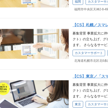
わったご経験 小売店
恥じないか」を基準に
福岡
カスタマーサ
「スマレジ・アプリマ
ったご経験 小売店や飲
ター業務のほか、お客
識 得られる経験 カ
のオンボーディングを
直結する重要なポジシ
プロダクトマネージャ
に貢献することができ
【CS】札幌／スマ
一気通貫でお客さまを
ッション「お店を元気
募集背景 事業拡大に
囲：会社の定める業務 
ー（行動指針）へ共感
クト）の立ち上げ、グ
UST)】 カスタマー
って挑戦し、自分の限
ます。 さらなるサー
件(WANT)】 PO
義：相手の発言の先に
きませんか？ 株式会社
等） 店舗の会員証アプ
誇れる仕事を：迷った
カスタマーサポート
「スマレジ・アプリマ
物像 当社ミッション
恥じないか」を基準に
ター業務のほか、お客
当社バリュー（行動指
のオンボーディングを
く！：熱意を持って挑
プロダクトマネージャ
はなく、要求定義：相
【CS】東京／「ス
一気通貫でお客さまを
合う ┗家族に誇れる
募集背景 事業拡大に
囲：会社の定める業務 
るか」「家族に恥じな
クト）の立ち上げ、グ
UST)】 カスタマー
ます。 さらなるサー
件(WANT)】 PO
きませんか？ 株式会社
等） 店舗の会員証アプ
東京
カスタマーサ
「スマレジ・EC」シ