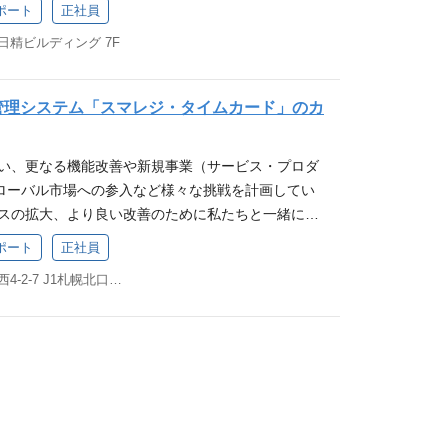
スマレジの事業について 業務詳細 当社サービス、
ソフトウェアなどの商材の営業、またはアフターサポ
ポート
正社員
の利用ユーザーからの問い合わせに対応する仕事で
・ITパスポート程度のIT知識 求める人物像 当社ミ
 日精ビルディング 7F
とし、メール・チャットでの問い合わせ対応も行っ
に、街を元気に！」へ共感いただける方 当社バリュ
スタマーサポートは、当社サービスの顧客満足度向上
いただける方 ┗行けるとこまで行く！：熱意を持
ションです。お客様の課題解決を通じて、店舗の成
界やゴールを超える ┗要件定義ではなく、要求定
管理システム「スマレジ・タイムカード」のカ
きる点にやりがいがあります。 ※従事すべき業務の
ある、本質的なニーズや課題に向き合う ┗家族に
る業務 ※本人の希望を考慮します 募集要件 【必
ときは、自身の行動が「家族に誇れるか」「家族に
伴い、更なる機能改善や新規事業（サービス・プロダ
務でパソコンやiPadなどの端末操作をしたことがある
判断する
ローバル市場への参入など様々な挑戦を計画してい
T)】 ・勤怠、労務担当として実務を経験されたことが
ビスの拡大、より良い改善のために私たちと一緒に働
ターでのオペレーター経験、またはSVポジションなど
スマレジの事業について 業務詳細 当社サービス、
験 ・IT企業でソフトウェアなどの商材の営業、ま
ポート
正社員
の利用ユーザーからの問い合わせに対応する仕事で
関わったご経験 ・ITパスポート程度のIT知識 求
北海道札幌市北区北6条西4-2-7 J1札幌北口ビル 8F
とし、メール・チャットでの問い合わせ対応も行っ
ション「お店を元気に、街を元気に！」へ共感いただ
スタマーサポートは、当社サービスの顧客満足度向上
（行動指針）へ共感いただける方 ┗行けるとこまで
ションです。お客様の課題解決を通じて、店舗の成
挑戦し、自分の限界やゴールを超える ┗要件定義
きる点にやりがいがあります。 ※従事すべき業務の
相手の発言の先にある、本質的なニーズや課題に向
る業務 ※本人の希望を考慮します 募集要件 【必
る仕事を：迷ったときは、自身の行動が「家族に誇
務でパソコンやiPadなどの端末操作をしたことがある
ないか」を基準に判断する
T)】 ・勤怠、労務担当として実務を経験されたことが