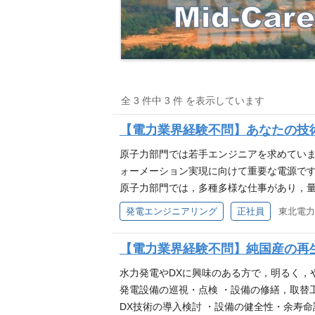
全 3 件中 3 件 を表示しています
【電力業界経験不問】あなたの技
原子力部門では若手エンジニアを求めていま
ォーメーション実現に向けて重要な電源です
原子力部門では，多種多様な仕事があり，量
電所の運転操作や監視，パトロール ●機械
発電エンジニアリング
正社員
維持管理…電源供給設備，計測制御設備のメ
子燃料の配置設計や解析，原子燃料の輸送・
【電力業界経験不問】純国産の再
質の管理，発電所の水質管理 ●核物質防護
資機材の管理，訓練計画の立案 仕事の魅力
水力発電やDXに興味のある方で，明るく，
り，グリーントランスフォーメーション実現
発電設備の巡視・点検 ・設備の修繕，取替工
震災以降初の再稼動を達成した女川２号機
DX技術の導入検討 ・設備の健全性・余寿