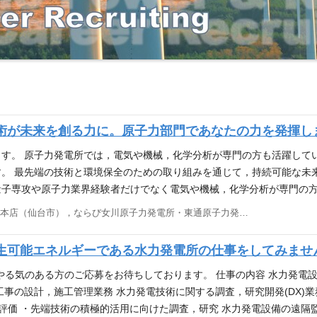
術が未来を創る力に。原子力部門であなたの力を発揮し
す。 原子力発電所では，電気や機械，化学分析が専門の方も活躍して
。 最先端の技術と環境保全のための取り組みを通じて，持続可能な未
子専攻や原子力業界経験者だけでなく電気や機械，化学分析が専門の方
設備の維持管理…機械設備のメンテナンス管理（ポンプ，配管，弁，エン
東北電力本店（仙台市），ならび女川原子力発電所・東通原子力発電所
ンテナンス管理（電源盤，制御装置，モータ，ケーブル，計器など） 
保管管理，国際機関（IAEA）査察受け入れ ●放射線・水質管理…作
生可能エネルギーである水力発電所の仕事をしてみませ
…妨害破壊行為などから発電所施設や核物質を防護する設備の管理等 ●
 エネルギー資源に乏しい日本において，原子力発電は，安定供給，経
やる気のある方のご応募をお待ちしております。 仕事の内容 水力発電
のため将来にわたっても必要な電源です。 原子力部門では，国内の沸
事の設計，施工管理業務 水力発電技術に関する調査，研究開発(DX)業
の安全安定運転に加えて，女川原子力発電所１号機の廃炉，女川原子力
命評価 ・先端技術の積極的活用に向けた調査，研究 水力発電設備の遠隔