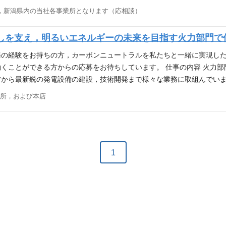
等の多種多様なチャレンジに取り組んでいます。 さらに，国内外の最
画・水位運用計画の作成 ・監視制御システムの保守 仕事の魅力 水力
，新潟県内の当社各事業所となります（応相談）
組んでいます。 そのため，多様な知識や技術が必要な職場で，皆で協
り，当社水力部門は，発電事業者として最多となる202個所の水力発
す，是非わたしたちの仲間になりませんか？ 求めるスキル・キャリア 【
事です。 当社水力部門では，「安全，稼ぐ，つなぐ」をミッションに
しを支え，明るいエネルギーの未来を目指す火力部門で
5年以内の方歓迎 【歓迎（WANT）】 ・原子力業界だけでなく，機
活用した設備運用の高度化や，老朽化した設備の大規模な更新（リパワ
炉主任技術者，ボイラー・タービン主任技術者，第一種電気主任技術者
ないでいくため，一緒に頑張っていただける方を募集します。 求めるスキ
務の経験をお持ちの方，カーボンニュートラルを私たちと一緒に実現し
。
 ※卒業後15年以内の方歓迎。要運転免許（ＡＴ限定可） 【歓迎（W
くことができる方からの応募をお待ちしています。 仕事の内容 火力
のある方 ・電気主任技術者の有資格者 ・初心者でもシステム操作，オ
営から最新鋭の発電設備の建設，技術開発まで様々な業務に取組んでい
電気・化学を学んだ方・未経験者歓迎） ●発電所の建設 （建設業やプラ
所，および本店
画の検討（電力会社を含め様々な業界で，カーボンニュートラルに関連し
ます。今後，原子力発電所の再稼働や，再生可能エネルギー発電の拡大
電は引き続き欠かすことのできない電源です。 当社では，昨今の化石
トラル社会の実現に向けた取組みを加速させ，これからの時代に対応し
電を支え，エネルギーの未来を創り出すやりがいのある仕事です。 求める
1
専攻されていた方 ・要普通免許（ＡＴ限定可） 【歓迎（WANT）】 
，水質），エネルギー管理士などの資格をお持ちの方 ・建設業やプラ
や業務経験をお持ちの方