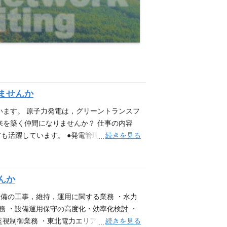
ませんか
います。 原子力発電は，グリーントランスフ
来を築く仲間になりませんか？ 仕事の内容
続きを見る
も活躍しています。 ●発電管理…原子力発
ジン，タービン，原子炉など） ●電気設備の
●原子燃料管理…効率的に発電するための原
業員の被ばく放射線量管理，放射線・放射性物
んか
防災…原子力災害に備える対策の立案や必要な
済性，環境適合性の観点から重要な電源であ
設備の工事，維持，運用に関する業務 ・水力
騰水型原子炉（ＢＷＲ）としては，東日本大
務 ・設備運用保守の高度化・効率化検討 ・
発電所３号機や東通原子力発電所１号機の再
続きを見る
監視制御業務 ・東北電力エリアに点在する水