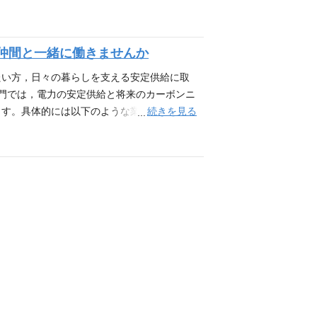
新技術や知見を取り入れ，設備利用率の向上
発電は，当社創立前から，我が国の電気事業を
力して課題解決に取り組んでいます。 あなた
電所を保有し，カーボンニュートラルの実現に
必須（MUST）】 高卒以上，「業務内容」
掲げ，保有する水力発電所の安定運転や効率
仲間と一緒に働きませんか
械設備・電気設備のメンテナンス管理業務，化
リング工事）による発電電力量の増加などに
をお持ちの方 ・電力業界の経験がなくても，
ル・キャリア 【必須（MUST）】 ・高卒
たい方，日々の暮らしを支える安定供給に取
ANT）】 ・電気・機械設備のメンスナンス
部門では，電力の安定供給と将来のカーボンニ
ペレーションに興味のある方
続きを見る
ます。具体的には以下のような業務がありま
ントメーカーなどでの設計・建設経験のある
た業務経験のある方） 仕事の魅力 現在，日
に伴い，火力発電の比率は低減していく方向
燃料エネルギー価格高騰に対応した高効率火
た火力発電を目指しています。 電力供給と
スキル・キャリア 【必須（MUST）】 ・
・ボイラー・タービン主任技術者，電気主任技
ントメーカーなどで設計・建設経験をお持ち