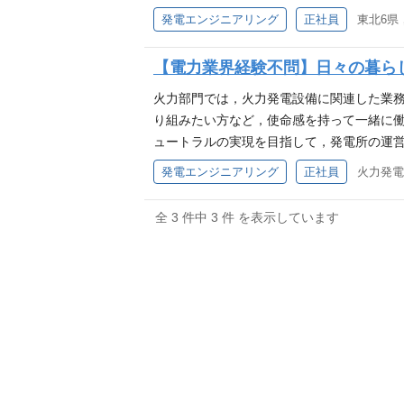
稼動に向けた原子力規制庁による審査・工事
力発電所やダムの運転監視 ・日々の発電計
発電エンジニアリング
正社員
東北6県
や運転・メンテナンスコストの低減にも取り
支えてきた純国産の再生可能エネルギーであ
の知識や経験を活かせる仕事がきっとありま
大きく貢献できる，とてもやりがいのある仕
【電力業界経験不問】日々の暮ら
に関する経験・ノウハウのある方 ※入社後1
的な運用に取り組みながら，新たな技術も
学分析業務等の経験者 ・【優遇あり】原子
取り組んでいきます。 水力発電を将来につ
火力部門では，火力発電設備に関連した業
興味・やる気のある方であれば歓迎します
以上。 電気・機械系の学科を卒業された方
り組みたい方など，使命感を持って一緒に働
や監視制御システムに関する経験・ノウハウ
ュートラルの実現を目指して，発電所の運
す。 ●発電所の運転・保守・管理（機械・
発電エンジニアリング
正社員
火力発電
方） ●カーボンニュートラルを含む将来計
本の電力供給の７割は火力発電が担ってい
全 3 件中 3 件 を表示しています
ではありますが，電力の安定供給には火力発
力発電を推進するとともに，カーボンニュー
いう社会インフラの根幹の一翼を担う火力発
高卒以上，電気・機械・化学などの理工学を
術者，危険物取扱者，公害防止管理者（大気
の方 ・カーボンニュートラルに関する知見