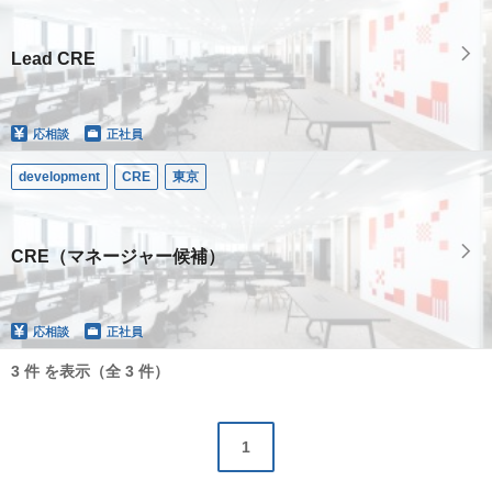
Lead CRE
応相談
正社員
development
CRE
東京
CRE（マネージャー候補）
応相談
正社員
3 件 を表示（全 3 件）
1